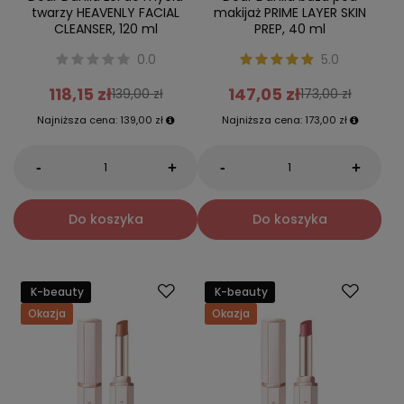
twarzy HEAVENLY FACIAL
makijaż PRIME LAYER SKIN
CLEANSER, 120 ml
PREP, 40 ml
0.0
5.0
118,15 zł
147,05 zł
139,00 zł
173,00 zł
Najniższa cena:
139,00 zł
Najniższa cena:
173,00 zł
-
-
+
+
Do koszyka
Do koszyka
K-beauty
K-beauty
Okazja
Okazja