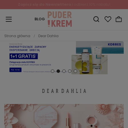
Zapisz się do Newslettera
i odbierz 10% rabatu!
BLOG
Strona główna
Dear Dahlia