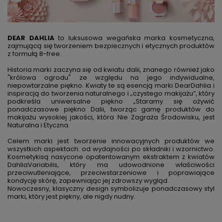
DEAR DAHLIA
to luksusowa wegańska marka kosmetyczna,
zajmującą się tworzeniem bezpiecznych i etycznych produktów
z formułą 8-free.
Historia marki zaczyna się od kwiatu dalii, znanego również jako
"królowa ogrodu" ze względu na jego indywidualne,
niepowtarzalne piękno. Kwiaty te są esencją marki DearDahlia i
inspiracją do tworzenia naturalnego i „czystego makijażu”, który
podkreśla uniwersalne piękno „Staramy się ożywić
ponadczasowe piękno Dalii, tworząc gamę produktów do
makijażu wysokiej jakości, która Nie Zagraża Środowisku, jest
Naturalna i Etyczna.
Celem marki jest tworzenie innowacyjnych produktów we
wszystkich aspektach: od wydajności po składniki i wzornictwo.
Kosmetykisą nasycone opatentowanym ekstraktem z kwiatów
DahliaVariabilis, który ma udowodnione właściwości
przeciwutleniające, przeciwstarzeniowe i poprawiające
kondycję skórę, zapewniając jej zdrowszy wygląd.
Nowoczesny, klasyczny design symbolizuje ponadczasowy styl
marki, który jest piękny, ale nigdy nudny.