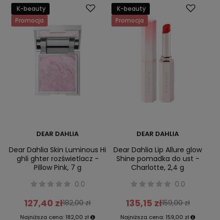
K-beauty
K-beauty
Promocja
Promocja
DEAR DAHLIA
DEAR DAHLIA
Dear Dahlia Skin Luminous Hi
Dear Dahlia Lip Allure glow
ghli ghter rozświetlacz -
Shine pomadka do ust -
Pillow Pink, 7 g
Charlotte, 2,4 g
0.0
0.0
127,40 zł
135,15 zł
182,00 zł
159,00 zł
Najniższa cena:
182,00 zł
Najniższa cena:
159,00 zł