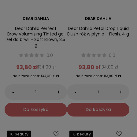
DEAR DAHLIA
DEAR DAHLIA
Dear Dahlia Perfect
Dear Dahlia Petal Drop Liquid
Brow Volumizing Tinted gel
Blush róż w płynie - Flesh, 4 g
żel do brwii - Soft Brown, 3,5
g
0.0
0.0
93,80 zł
93,80 zł
134,00 zł
134,00 zł
Najniższa cena:
134,00 zł
Najniższa cena:
113,90 zł
-
-
+
+
Do koszyka
Do koszyka
K-beauty
K-beauty