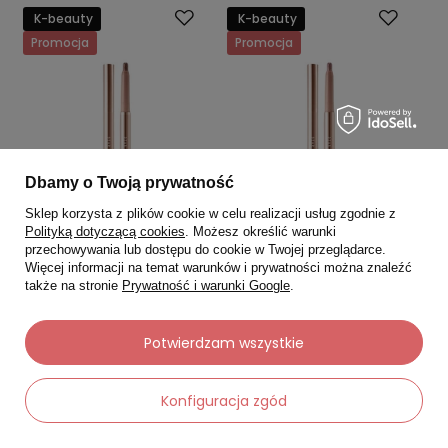
K-beauty
K-beauty
Promocja
Promocja
Dbamy o Twoją prywatność
Sklep korzysta z plików cookie w celu realizacji usług zgodnie z
Polityką dotyczącą cookies
. Możesz określić warunki
przechowywania lub dostępu do cookie w Twojej przeglądarce.
Więcej informacji na temat warunków i prywatności można znaleźć
DEAR DAHLIA
DEAR DAHLIA
także na stronie
Prywatność i warunki Google
.
Dear Dahlia Shadow Stick
Dear Dahlia Shadow Stick
French Taupe
Ginger Rose
Potwierdzam wszystkie
5.0
5.0
97,30 zł
97,30 zł
139,00 zł
139,00 zł
Konfiguracja zgód
Najniższa cena:
118,15 zł
Najniższa cena:
118,15 zł