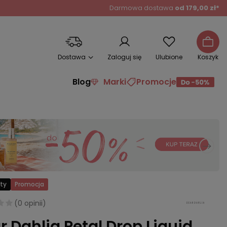
Darmowa dostawa
od 179,00 zł*
Dostawa
Zaloguj się
Ulubione
Koszyk
Blog
Marki
Promocje
ty
Promocja
(
0 opinii
)
r Dahlia Petal Drop Liquid