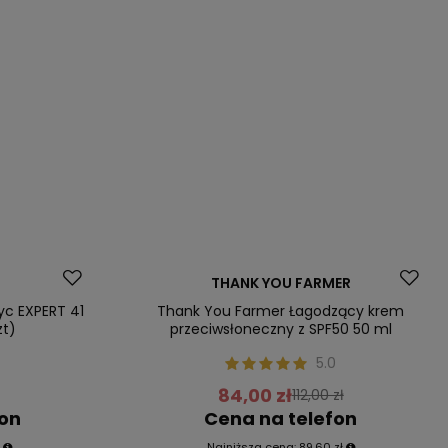
Promocja
THANK YOU FARMER
Nasz bestseller
życ EXPERT 41
Thank You Farmer Łagodzący krem
zt)
przeciwsłoneczny z SPF50 50 ml
5.0
84,00 zł
112,00 zł
fon
Cena na telefon
ł
Najniższa cena:
89,60 zł