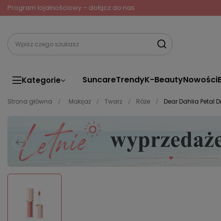
Program lojalnościowy – dołącz do nas
Suncare
Trendy
K-Beauty
Nowości
Kategorie
Strona główna
Makijaż
Twarz
Róże
Dear Dahlia Petal Dr