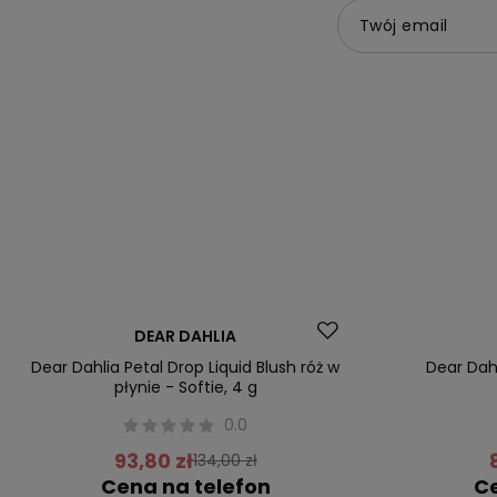
Twój email
Promocja
Promocja
DEAR DAHLIA
Dear Dahlia Petal Drop Liquid Blush róż w
Dear Dahl
płynie - Softie, 4 g
0.0
93,80 zł
134,00 zł
Cena na telefon
Ce