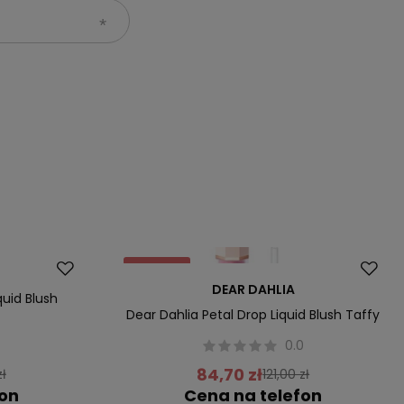
Promocja
DEAR DAHLIA
quid Blush
Dear Dahlia Petal Drop Liquid Blush Taffy
0
0.0
84,70 zł
zł
121,00 zł
fon
Cena na telefon