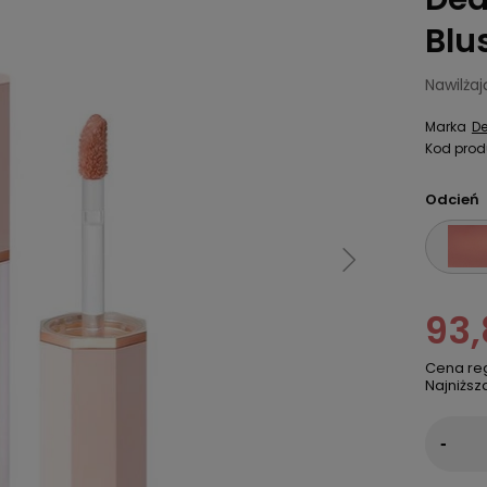
Blus
Nawilżaj
Marka
De
Kod prod
Odcień
93,
Cena re
Najniższ
-