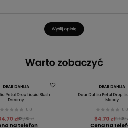
Wyślij opinię
Warto zobaczyć
Promocja
DEAR DAHLIA
DEAR DAHLIA
ia Petal Drop Liquid Blush
Dear Dahlia Petal Drop Li
Dreamy
Moody
0.0
0.
84,70 zł
84,70 zł
121,00 zł
121,00 
na na telefon
Cena na tele