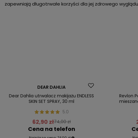
zapewniają długotrwałe korzyści dla jej zdrowego wyglądu
Promocja
Promocja
DEAR DAHLIA
Nasz bestsel
Dear Dahlia utrwalacz makijażu ENDLESS
Revlon P
SKIN SET SPRAY, 30 ml
mieszane
5.0
62,90 zł
74,00 zł
Cena na telefon
Ce
Najniższa cena:
74,00 zł
Na