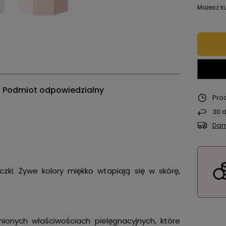
Możesz ku
Podmiot odpowiedzialny
Pro
30
d
Dar
iczki. Żywe kolory miękko wtapiają się w skórę,
nionych właściwościach pielęgnacyjnych, które