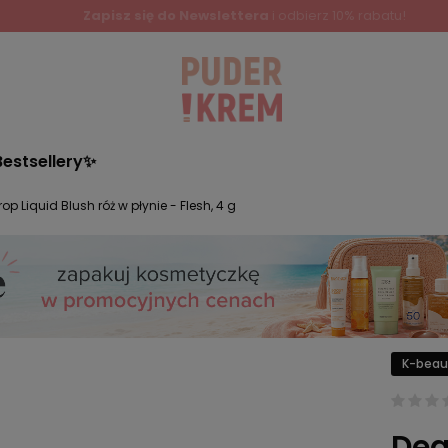
Zapisz się do Newslettera
i odbierz 10% rabatu!
Bestsellery✨
op Liquid Blush róż w płynie - Flesh, 4 g
K-beau
Dea