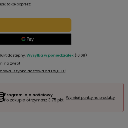
pić także poprzez:
dukt dostępny
Wysyłka
w poniedziałek
(10.08)
ni na zwrot
mowa i szybka dostawa
od
179,00 zł
Program lojalnościowy
Wymień punkty na produkty
Po zakupie otrzymasz
3.75 pkt.