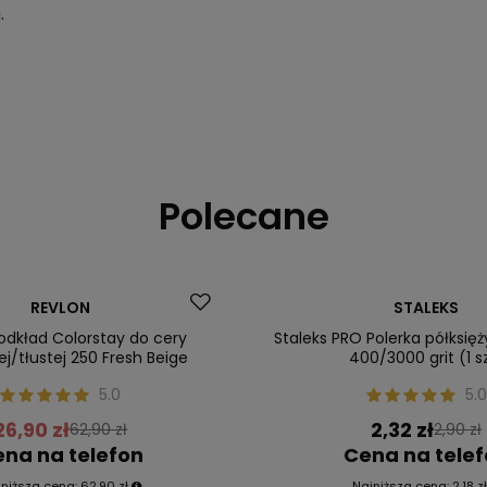
.
Polecane
Okazja
REVLON
STALEKS
ler
Nasz bestseller
odkład Colorstay do cery
Staleks PRO Polerka półksię
j/tłustej 250 Fresh Beige
400/3000 grit (1 s
5.0
5.0
26,90 zł
2,32 zł
62,90 zł
2,90 zł
na na telefon
Cena na tele
jniższa cena:
62,90 zł
Najniższa cena:
2,18 z