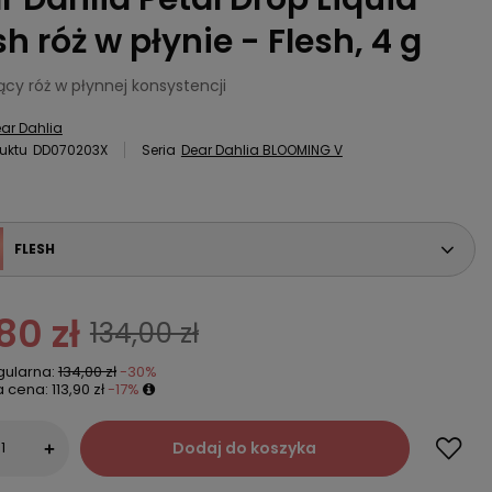
h róż w płynie - Flesh, 4 g
ący róż w płynnej konsystencji
ar Dahlia
uktu
DD070203X
Seria
Dear Dahlia BLOOMING V
FLESH
80 zł
134,00 zł
gularna:
134,00 zł
-30%
a cena:
113,90 zł
-17%
Dodaj do koszyka
+