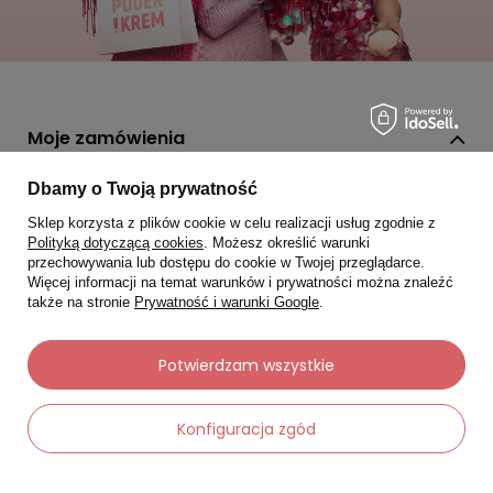
Moje zamówienia
Status zamówienia
Dbamy o Twoją prywatność
Śledzenie przesyłki
Sklep korzysta z plików cookie w celu realizacji usług zgodnie z
Polityką dotyczącą cookies
. Możesz określić warunki
Chcę zareklamować produkt
przechowywania lub dostępu do cookie w Twojej przeglądarce.
Więcej informacji na temat warunków i prywatności można znaleźć
Chcę zwrócić produkt
także na stronie
Prywatność i warunki Google
.
Chcę wymienić towar
Potwierdzam wszystkie
Kontakt
Konfiguracja zgód
Moje konto