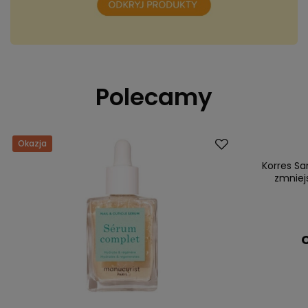
Polecamy
Okazja
Korres Sa
zmniej
C