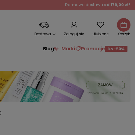
Darmowa dostawa
od 179,00 zł*
Dostawa
Zaloguj się
Ulubione
Koszyk
Blog
Marki
Promocje
)