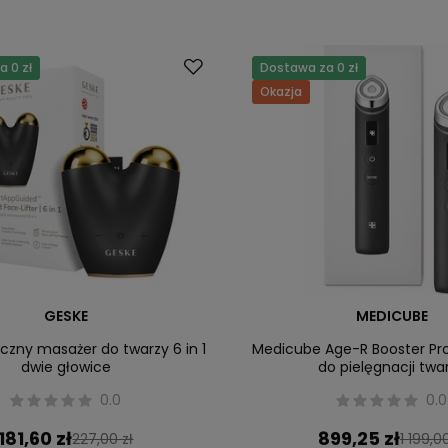
 0 zł
Dostawa za 0 zł
Okazja
GESKE
MEDICUBE
czny masażer do twarzy 6 in 1
Medicube Age-R Booster Pr
dwie głowice
do pielęgnacji twa
0.0
0.0
181,60 zł
899,25 zł
227,00 zł
1 199,00