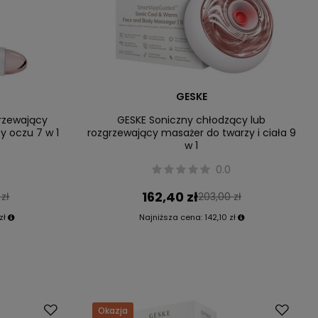
GESKE
grzewający
GESKE Soniczny chłodzący lub
y oczu 7 w 1
rozgrzewający masażer do twarzy i ciała 9
w 1
0.0
162,40 zł
 zł
203,00 zł
zł
Najniższa cena:
142,10 zł
Okazja