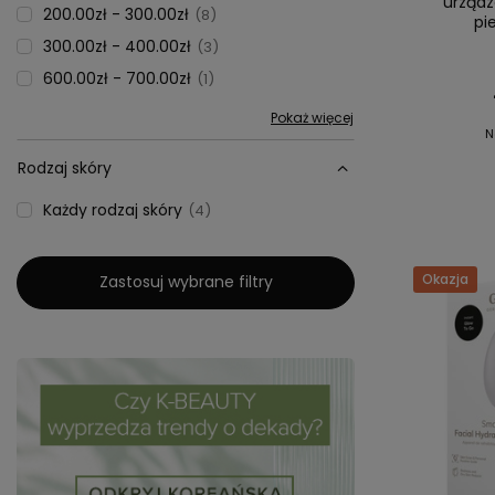
urządz
200.00zł - 300.00zł
8
pi
300.00zł - 400.00zł
3
600.00zł - 700.00zł
1
Pokaż więcej
N
Rodzaj skóry
Każdy rodzaj skóry
4
Okazja
Zastosuj wybrane filtry