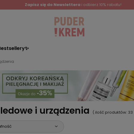
Zapisz się do Newslettera
i odbierz 10% rabatu!
Bestsellery✨
ządzenia
ledowe i urządzenia
( ilość produktów:
33
afność