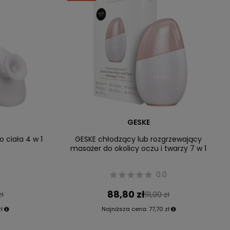
GESKE
 ciała 4 w 1
GESKE chłodzący lub rozgrzewający
masażer do okolicy oczu i twarzy 7 w 1
0.0
88,80 zł
zł
111,00 zł
ł
Najniższa cena:
77,70 zł