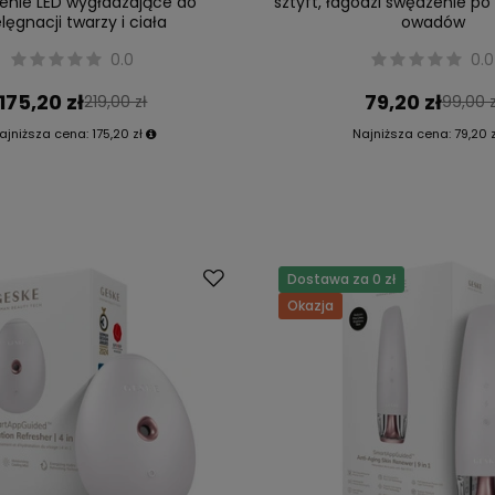
enie LED wygładzające do
sztyft, łagodzi swędzenie p
elęgnacji twarzy i ciała
owadów
0.0
0.0
175,20 zł
79,20 zł
219,00 zł
99,00 z
ajniższa cena:
175,20 zł
Najniższa cena:
79,20 z
Dostawa za 0 zł
Okazja