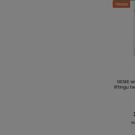
Okazja
GESKE wi
liftingu 
N