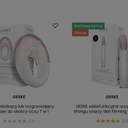
Dostawa za 0 zł
Okazja
GESKE
GESKE
hłodzący lub rozgrzewający
GESKE wielofunkcyjne urz
er do okolicy oczu 7 w 1
liftingu twarzy Skin Firmin
0.0
5.0