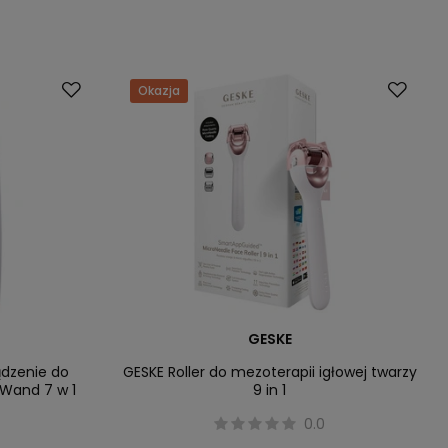
Okazja
GESKE
ądzenie do
GESKE Roller do mezoterapii igłowej twarzy
g Wand 7 w 1
9 in 1
0.0