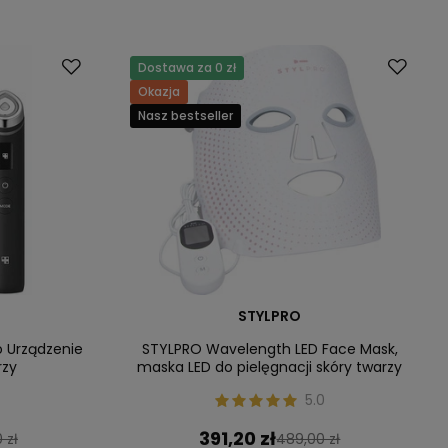
Dostawa za 0 zł
Okazja
Nasz bestseller
STYLPRO
o Urządzenie
STYLPRO Wavelength LED Face Mask,
rzy
maska LED do pielęgnacji skóry twarzy
5.0
391,20 zł
 zł
489,00 zł