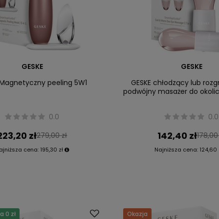
GESKE
GESKE
 Magnetyczny peeling 5W1
GESKE chłodzący lub roz
podwójny masażer do okolic
0.0
0.0
223,20 zł
142,40 zł
279,00 zł
178,00
ajniższa cena:
195,30 zł
Najniższa cena:
124,60 
 0 zł
Okazja