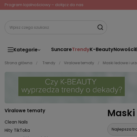
Program lojalnościowy – dołącz do nas
Suncare
Trendy
K-Beauty
Nowości
Kategorie
Strona główna
Trendy
Viralowe tematy
Maski ledowe i ur
Maski 
Viralowe tematy
Clean Nails
Najlepsza tr
Hity TikToka