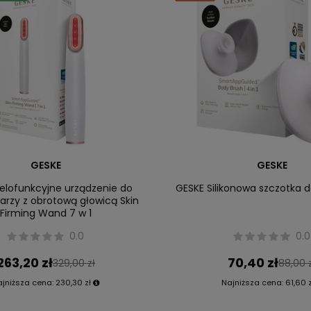
GESKE
GESKE
elofunkcyjne urządzenie do
GESKE Silikonowa szczotka do
twarzy z obrotową głowicą Skin
Firming Wand 7 w 1
0.0
0.0
263,20 zł
70,40 zł
329,00 zł
88,00 
ajniższa cena:
230,30 zł
Najniższa cena:
61,60 z