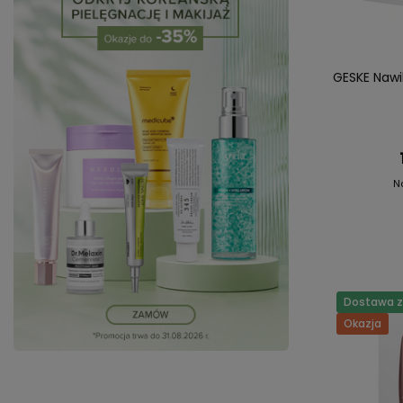
GESKE Nawil
N
Dostawa za
Okazja