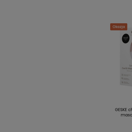
Okazja
GESKE c
masaż