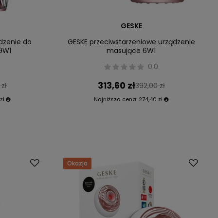
GESKE
dzenie do
GESKE przeciwstarzeniowe urządzenie
 9W1
masujące 6W1
0.0
313,60 zł
 zł
392,00 zł
zł
Najniższa cena:
274,40 zł
Okazja