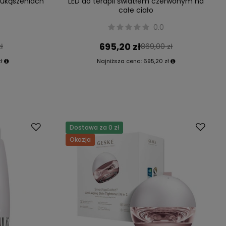
o ukąszeniach
LED do terapii światłem czerwonym na
całe ciało
0.0
695,20 zł
ł
869,00 zł
ł
Najniższa cena:
695,20 zł
Dostawa za 0 zł
Okazja