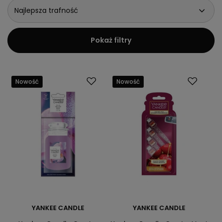
świec jest ich funkcja relaksacyjna, a w dzisiejszych czasach to
Najlepsza trafność
właśnie stres jest głównym źródłem problemów zdrowotnych.
Pokaż filtry
Nowość
Nowość
YANKEE CANDLE
YANKEE CANDLE