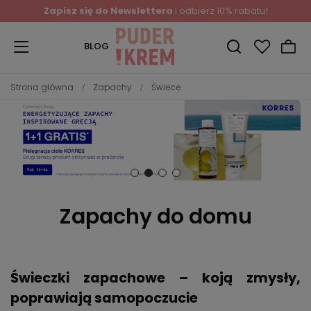
Zapisz się do Newslettera
i odbierz 10% rabatu!
BLOG
Strona główna
Zapachy
Świece
Zapachy do domu
Świeczki zapachowe – koją zmysły,
poprawiają samopoczucie