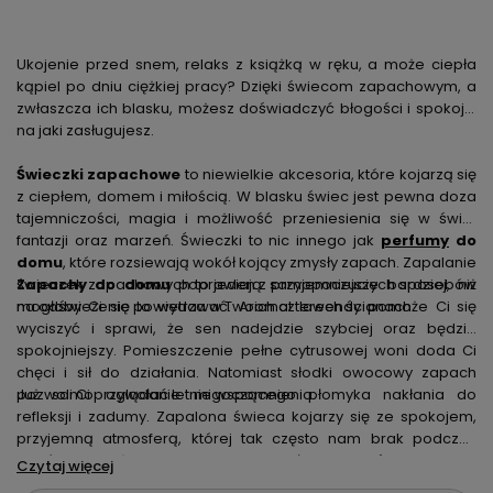
Ukojenie przed snem, relaks z książką w ręku, a może ciepła
kąpiel po dniu ciężkiej pracy? Dzięki świecom zapachowym, a
zwłaszcza ich blasku, możesz doświadczyć błogości i spokoju,
na jaki zasługujesz.
Świeczki zapachowe
to niewielkie akcesoria, które kojarzą się
z ciepłem, domem i miłością. W blasku świec jest pewna doza
tajemniczości, magia i możliwość przeniesienia się w świat
fantazji oraz marzeń. Świeczki to nic innego jak
perfumy
do
domu
, które rozsiewają wokół kojący zmysły zapach. Zapalanie
świeczek zapachowych to jeden z przyjemniejszych sposobów
Zapachy do domu
poprawiają samopoczucie bardziej, niż
na odświeżenie powietrza w Twoich czterech ścianach.
mogłoby Ci się to wydawać. Aromat lawendy pomoże Ci się
wyciszyć i sprawi, że sen nadejdzie szybciej oraz będzie
spokojniejszy. Pomieszczenie pełne cytrusowej woni doda Ci
chęci i sił do działania. Natomiast słodki owocowy zapach
pozwoli Ci przywołać letnie wspomnienia.
Już samo oglądanie migoczącego płomyka nakłania do
refleksji i zadumy. Zapalona świeca kojarzy się ze spokojem,
przyjemną atmosferą, której tak często nam brak podczas
trudów dnia życia codziennego, zwłaszcza jeśli mamy na
Czytaj więcej
głowie mnóstwo obowiązków. Niezaprzeczalną zaletą palenia