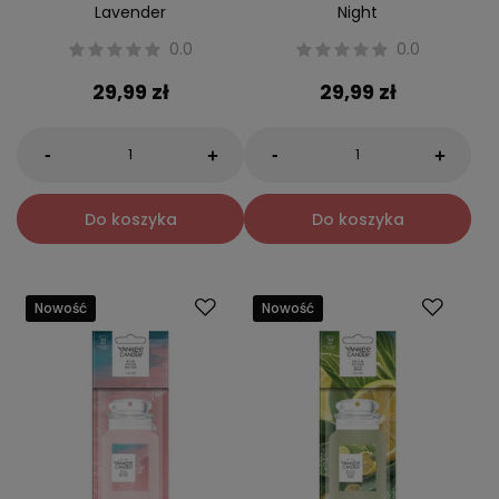
Lavender
Night
0.0
0.0
29,99 zł
29,99 zł
-
-
+
+
Do koszyka
Do koszyka
Nowość
Nowość