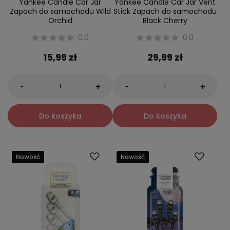
Yankee Candle Car Jar
Yankee Candle Car Jar Vent
Zapach do samochodu Wild
Stick Zapach do samochodu
Orchid
Black Cherry
0.0
0.0
15,99 zł
29,99 zł
-
-
+
+
Do koszyka
Do koszyka
Nowość
Nowość