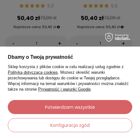
5.0
5.0
50,40 zł
50,40 zł
72,00 zł
72,00 zł
Najniższa cena:
50,40 zł
Najniższa cena:
50,40 zł
-
-
+
+
Dbamy o Twoją prywatność
Do koszyka
Do koszyka
Sklep korzysta z plików cookie w celu realizacji usług zgodnie z
Polityką dotyczącą cookies
. Możesz określić warunki
przechowywania lub dostępu do cookie w Twojej przeglądarce.
Więcej informacji na temat warunków i prywatności można znaleźć
Promocja
także na stronie
Prywatność i warunki Google
.
Przecena
Potwierdzam wszystkie
Konfiguracja zgód