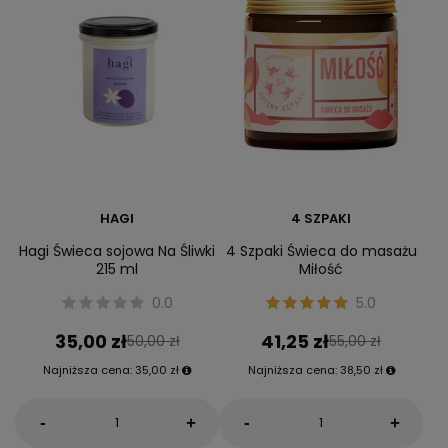
HAGI
4 SZPAKI
Hagi Świeca sojowa Na Śliwki
4 Szpaki Świeca do masażu
215 ml
Miłość
0.0
5.0
35,00 zł
41,25 zł
50,00 zł
55,00 zł
Najniższa cena:
35,00 zł
Najniższa cena:
38,50 zł
-
-
+
+