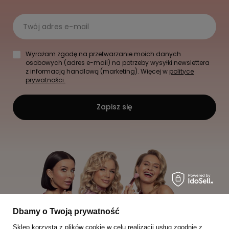
Twój adres e-mail
Wyrażam zgodę na przetwarzanie moich danych
osobowych (adres e-mail) na potrzeby wysyłki newslettera
z informacją handlową (marketing). Więcej w
polityce
prywatności.
Zapisz się
Dbamy o Twoją prywatność
Sklep korzysta z plików cookie w celu realizacji usług zgodnie z