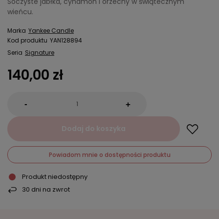
Soczyste jabłka, cynamon i orzechy w świątecznym
wieńcu.
Marka
Yankee Candle
Kod produktu
YAN128894
Seria
Signature
140,00 zł
-
+
Dodaj do koszyka
Powiadom mnie o dostępności produktu
Produkt niedostępny
30
dni na zwrot