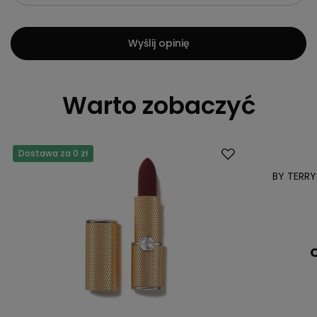
Wyślij opinię
Warto zobaczyć
Dostawa za 0 zł
Dostawa za 0 
BY TERR
C