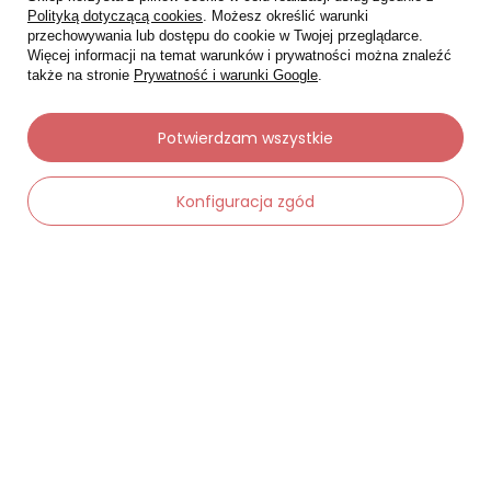
Polityką dotyczącą cookies
. Możesz określić warunki
przechowywania lub dostępu do cookie w Twojej przeglądarce.
Więcej informacji na temat warunków i prywatności można znaleźć
także na stronie
Prywatność i warunki Google
.
Moje zamówienia
Potwierdzam wszystkie
Status zamówienia
Konfiguracja zgód
Śledzenie przesyłki
Chcę zareklamować produkt
-
Dodaj do koszyka
+
Chcę zwrócić produkt
Chcę wymienić towar
Kontakt
Moje konto