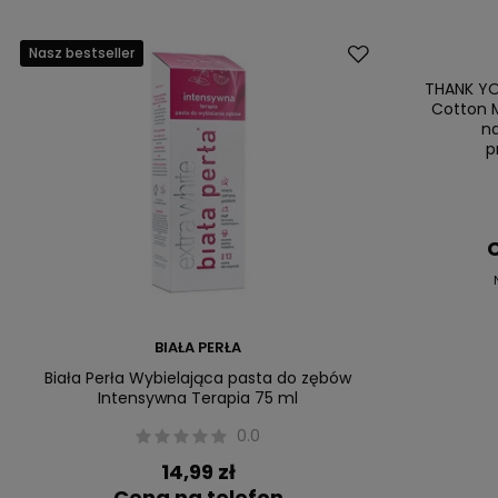
Nasz bestseller
Promocja
Nasz bestsell
THANK YO
Cotton M
n
p
C
BIAŁA PERŁA
Biała Perła Wybielająca pasta do zębów
Intensywna Terapia 75 ml
0.0
14,99 zł
Cena na telefon