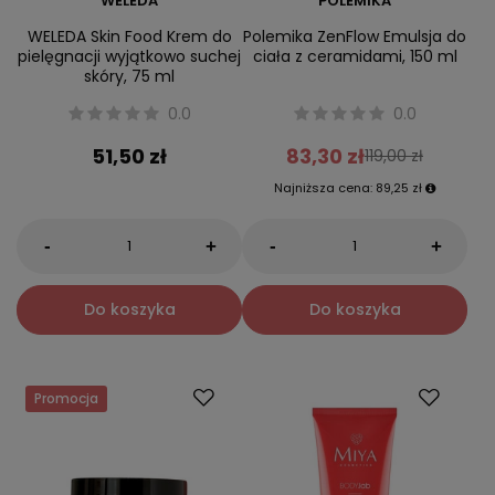
WELEDA
POLEMIKA
WELEDA Skin Food Krem do
Polemika ZenFlow Emulsja do
pielęgnacji wyjątkowo suchej
ciała z ceramidami, 150 ml
skóry, 75 ml
0.0
0.0
51,50 zł
83,30 zł
119,00 zł
Najniższa cena:
89,25 zł
-
-
+
+
Do koszyka
Do koszyka
Promocja