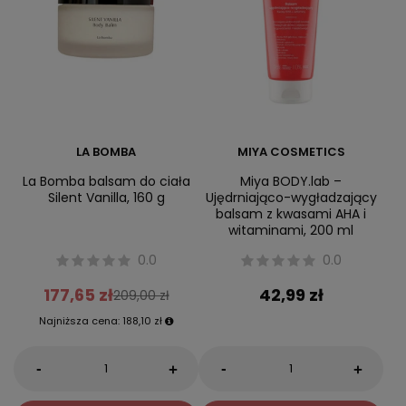
LA BOMBA
MIYA COSMETICS
La Bomba balsam do ciała
Miya BODY.lab –
Silent Vanilla, 160 g
Ujędrniająco-wygładzający
balsam z kwasami AHA i
witaminami, 200 ml
0.0
0.0
177,65 zł
42,99 zł
209,00 zł
Najniższa cena:
188,10 zł
-
-
+
+