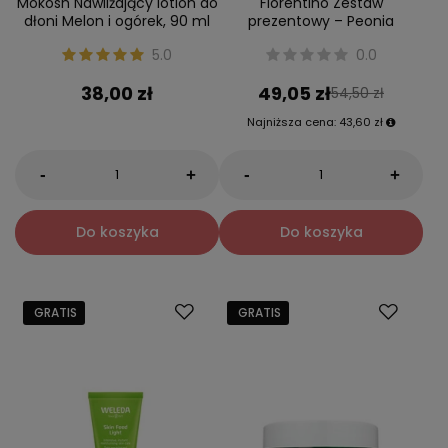
Mokosh Nawilżający lotion do
Fiorentino Zestaw
dłoni Melon i ogórek, 90 ml
prezentowy – Peonia
5.0
0.0
38,00 zł
49,05 zł
54,50 zł
Najniższa cena:
43,60 zł
-
-
+
+
Do koszyka
Do koszyka
GRATIS
GRATIS