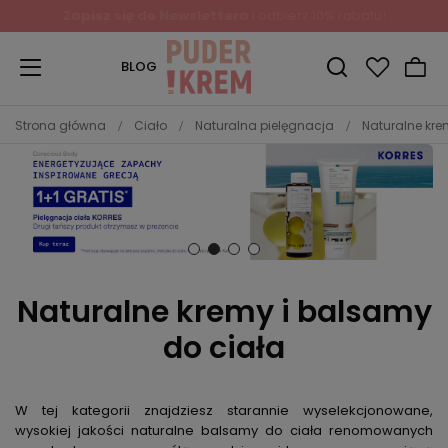
Zapisz się do Newslettera
i odbierz 10% rabatu!
BLOG
Strona główna
Ciało
Naturalna pielęgnacja
Naturalne kre
Naturalne kremy i balsamy
do ciała
W tej kategorii znajdziesz starannie wyselekcjonowane,
wysokiej jakości
naturalne balsamy do ciała
renomowanych