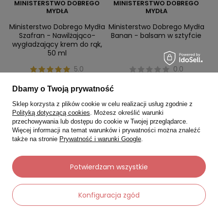
MINISTERSTWO DOBREGO
MINISTERSTWO DOBREGO
MYDŁA
MYDŁA
Ministerstwo Dobrego Mydła
Ministerstwo Dobrego Mydła
Szafran - Nawilżająco-
Banan - balsam w sztyfcie
wygładzający krem do rąk,
50 ml
5.0
0.0
31,20 zł
55,20 zł
39,00 zł
69,00 zł
Dbamy o Twoją prywatność
Najniższa cena:
35,10 zł
Najniższa cena:
62,10 zł
Sklep korzysta z plików cookie w celu realizacji usług zgodnie z
Polityką dotyczącą cookies
. Możesz określić warunki
przechowywania lub dostępu do cookie w Twojej przeglądarce.
Zobacz produkt
Zobacz produkt
Więcej informacji na temat warunków i prywatności można znaleźć
także na stronie
Prywatność i warunki Google
.
Chwilowo niedostępny
Chwilowo niedostępny
Potwierdzam wszystkie
Konfiguracja zgód