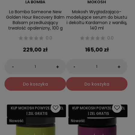
LA BOMBA
MOKOSH
La Bomba Someone New
Mokosh Wygładzająco-
Golden Hour Recovery Balm
modelujące serum do biustu
Balsam przedłużający
i dekoltu Kardamon z wanilią,
trwałość opalenizny, 100 g
140 ml
0.0
0.0
229,00 zł
165,00 zł
-
-
+
+
Do koszyka
Do koszyka
KUP MOKOSH POWYŻEJ 159 ZŁ
KUP MOKOSH POWYŻEJ 159 ZŁ
| ŻEL GRATIS
| ŻEL GRATIS
Nowość
Nowość