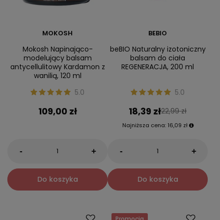
MOKOSH
BEBIO
Mokosh Napinająco-
beBIO Naturalny izotoniczny
modelujący balsam
balsam do ciała
antycellulitowy Kardamon z
REGENERACJA, 200 ml
wanilią, 120 ml
5.0
5.0
109,00 zł
18,39 zł
22,99 zł
Najniższa cena:
16,09 zł
-
-
+
+
Do koszyka
Do koszyka
Promocja