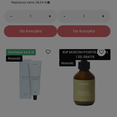
Najniższa cena:
38,24 zł
-
-
+
+
Do koszyka
Do koszyka
Dostawa za 0 zł
KUP MOKOSH POWYŻEJ 159 ZŁ
| ŻEL GRATIS
Nowość
Nowość