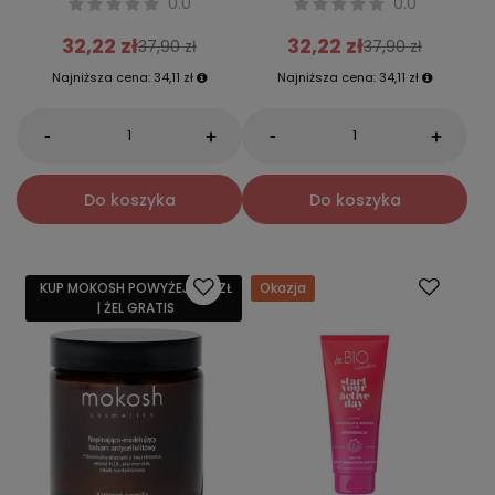
0.0
0.0
32,22 zł
32,22 zł
37,90 zł
37,90 zł
Najniższa cena:
34,11 zł
Najniższa cena:
34,11 zł
-
-
+
+
Do koszyka
Do koszyka
KUP MOKOSH POWYŻEJ 159 ZŁ
Okazja
| ŻEL GRATIS