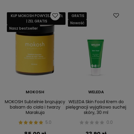
KUP MOKOSH POWYŻEJ 159 ZŁ
GRATIS
| ŻEL GRATIS
Nowość
Nasz bestseller
MOKOSH
WELEDA
MOKOSH Subtelnie brązujący
WELEDA Skin Food Krem do
balsam do ciała i twarzy
pielęgnacji wyjątkowo suchej
Marakuja
skóry, 30 ml
5.0
0.0
85,00 zł
33,90 zł