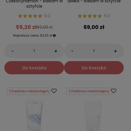
Czekocynamon - balsam w
Śliwka - balsam w sztyfcie
sztyfcie
5.0
5.0
55,20 zł
69,00 zł
69,00 zł
Najniższa cena:
62,10 zł
-
-
+
+
Do koszyka
Do koszyka
Chwilowo niedostępny
Chwilowo niedostępny