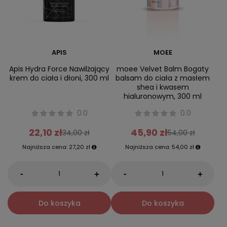
APIS
MOEE
Apis Hydra Force Nawilżający
moee Velvet Balm Bogaty
krem do ciała i dłoni, 300 ml
balsam do ciała z masłem
shea i kwasem
hialuronowym, 300 ml
0.0
0.0
22,10 zł
45,90 zł
34,00 zł
54,00 zł
Najniższa cena:
27,20 zł
Najniższa cena:
54,00 zł
-
-
+
+
Do koszyka
Do koszyka