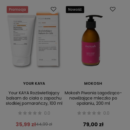
Promocja
Nowość
YOUR KAYA
MOKOSH
Your KAYA Rozświetlający
Mokosh Piwonia Łagodząco-
balsam do ciała o zapachu
nawilżające mleczko po
słodkiej pomarańczy, 100 ml
opalaniu, 200 ml
0.0
0.0
35,99 zł
79,00 zł
44,99 zł