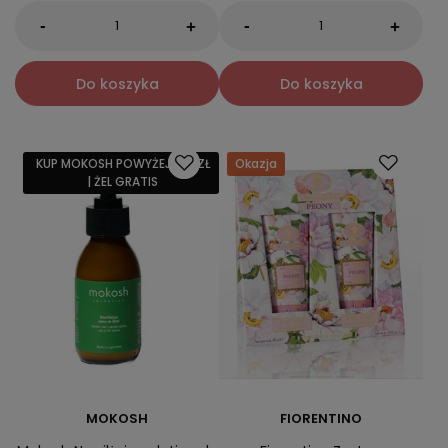
-
-
+
+
Do koszyka
Do koszyka
KUP MOKOSH POWYŻEJ 159 ZŁ
Okazja
| ŻEL GRATIS
MOKOSH
FIORENTINO