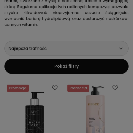
marek, stworzone z myślą o codziennej trosce o wymagającą
skórę. Regularna aplikacja tych roślinnych kompozycji pozwala
szybko zlikwidować nieprzyjemne uczucie ściągnięcia,
wzmocnić barierę hydrolipidową oraz dostarczyć naskórkowi
cennych witamin.
Najlepsza trafność
Pokaż filtry
Promocja
Promocja