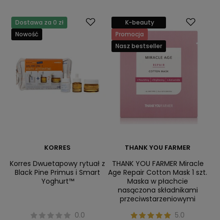
Dostawa za 0 zł
K-beauty
Nowość
Promocja
Nasz bestseller
KORRES
THANK YOU FARMER
Korres Dwuetapowy rytuał z
THANK YOU FARMER Miracle
Black Pine Primus i Smart
Age Repair Cotton Mask 1 szt.
Yoghurt™
Maska w płachcie
nasączona składnikami
przeciwstarzeniowymi
0.0
5.0