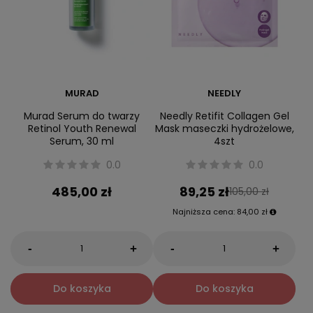
MURAD
NEEDLY
Murad Serum do twarzy
Needly Retifit Collagen Gel
Retinol Youth Renewal
Mask maseczki hydrożelowe,
Serum, 30 ml
4szt
0.0
0.0
485,00 zł
89,25 zł
105,00 zł
Najniższa cena:
84,00 zł
-
-
+
+
Do koszyka
Do koszyka