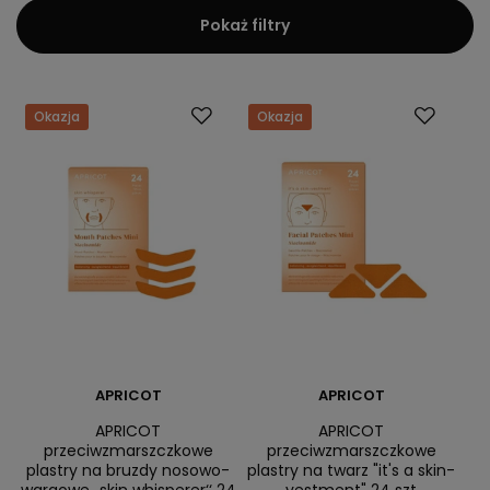
Pokaż filtry
Okazja
Okazja
APRICOT
APRICOT
APRICOT
APRICOT
przeciwzmarszczkowe
przeciwzmarszczkowe
plastry na bruzdy nosowo-
plastry na twarz "it's a skin-
wargowe „skin whisperer‘‘ 24
vestment" 24 szt