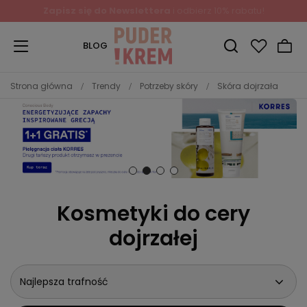
Zapisz się do Newslettera
i odbierz 10% rabatu!
BLOG
Strona główna
Trendy
Potrzeby skóry
Skóra dojrzała
Kosmetyki do cery
dojrzałej
Najlepsza trafność