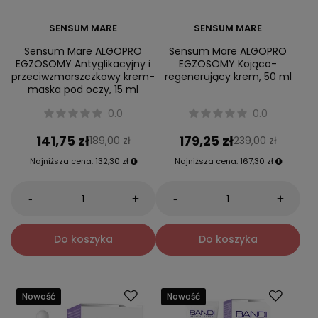
SENSUM MARE
SENSUM MARE
Sensum Mare ALGOPRO
Sensum Mare ALGOPRO
EGZOSOMY Antyglikacyjny i
EGZOSOMY Kojąco-
przeciwzmarszczkowy krem-
regenerujący krem, 50 ml
maska pod oczy, 15 ml
0.0
0.0
141,75 zł
179,25 zł
189,00 zł
239,00 zł
Najniższa cena:
132,30 zł
Najniższa cena:
167,30 zł
-
-
+
+
Do koszyka
Do koszyka
Nowość
Nowość