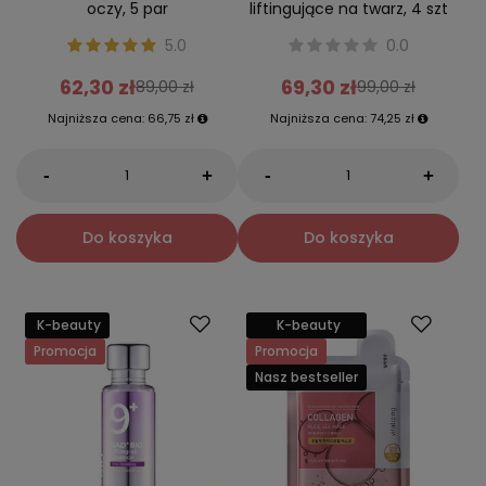
oczy, 5 par
liftingujące na twarz, 4 szt
5.0
0.0
62,30 zł
69,30 zł
89,00 zł
99,00 zł
Najniższa cena:
66,75 zł
Najniższa cena:
74,25 zł
-
-
+
+
Do koszyka
Do koszyka
K-beauty
K-beauty
Promocja
Promocja
Nasz bestseller