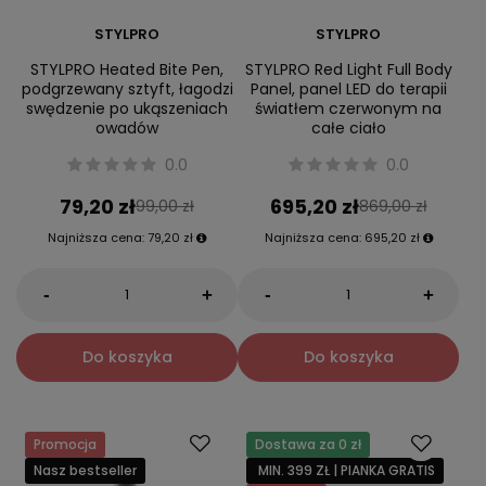
STYLPRO
STYLPRO
STYLPRO Heated Bite Pen,
STYLPRO Red Light Full Body
podgrzewany sztyft, łagodzi
Panel, panel LED do terapii
swędzenie po ukąszeniach
światłem czerwonym na
owadów
całe ciało
0.0
0.0
79,20 zł
695,20 zł
99,00 zł
869,00 zł
Najniższa cena:
79,20 zł
Najniższa cena:
695,20 zł
-
-
+
+
Do koszyka
Do koszyka
Promocja
Dostawa za 0 zł
Nasz bestseller
MIN. 399 ZŁ | PIANKA GRATIS