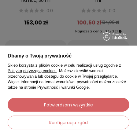
na noc, 30 ml
ml
0.0
0.0
153,00 zł
100,50 zł
134,00 zł
Najniższa cena:
107,20 zł
-
-
+
+
Dbamy o Twoją prywatność
Do koszyka
Do koszyka
Sklep korzysta z plików cookie w celu realizacji usług zgodnie z
Polityką dotyczącą cookies
. Możesz określić warunki
przechowywania lub dostępu do cookie w Twojej przeglądarce.
Więcej informacji na temat warunków i prywatności można znaleźć
także na stronie
Prywatność i warunki Google
.
Okazja
Dostawa za 0 zł
Potwierdzam wszystkie
Konfiguracja zgód