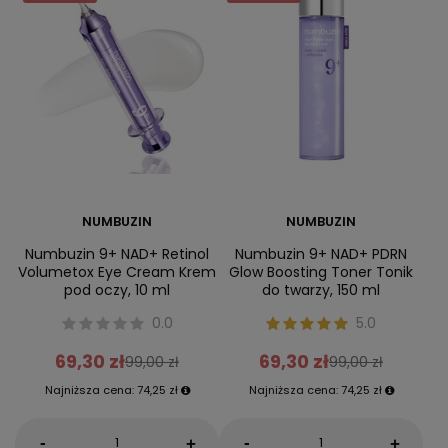
NUMBUZIN
NUMBUZIN
Numbuzin 9+ NAD+ Retinol
Numbuzin 9+ NAD+ PDRN
Volumetox Eye Cream Krem
Glow Boosting Toner Tonik
pod oczy, 10 ml
do twarzy, 150 ml
0.0
5.0
69,30 zł
69,30 zł
99,00 zł
99,00 zł
Najniższa cena:
74,25 zł
Najniższa cena:
74,25 zł
-
-
+
+