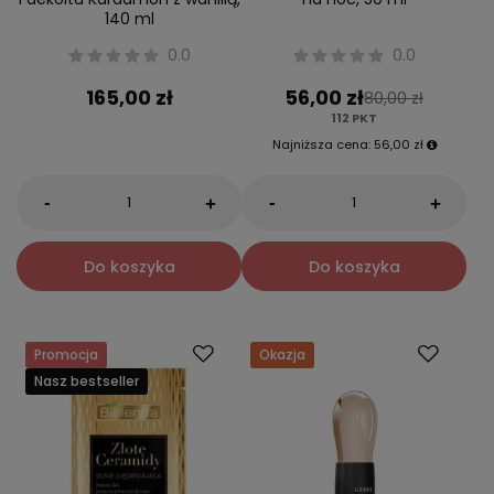
140 ml
0.0
0.0
165,00 zł
56,00 zł
80,00 zł
112
PKT
Najniższa cena:
56,00 zł
-
-
+
+
Do koszyka
Do koszyka
Promocja
Okazja
Nasz bestseller