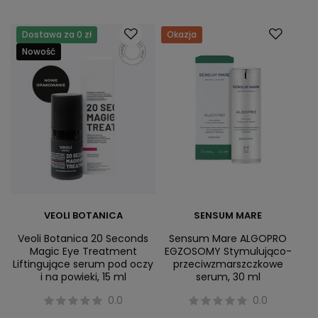
Dostawa za 0 zł
Okazja
Nowość
VEOLI BOTANICA
SENSUM MARE
Veoli Botanica 20 Seconds
Sensum Mare ALGOPRO
Magic Eye Treatment
EGZOSOMY Stymulująco-
Liftingujące serum pod oczy
przeciwzmarszczkowe
i na powieki, 15 ml
serum, 30 ml
0.0
0.0