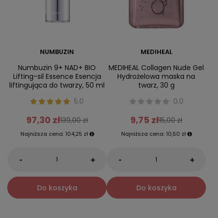
NUMBUZIN
MEDIHEAL
Numbuzin 9+ NAD+ BIO
MEDIHEAL Collagen Nude Gel
Lifting-sil Essence Esencja
Hydrożelowa maska na
liftingująca do twarzy, 50 ml
twarz, 30 g
5.0
0.0
97,30 zł
9,75 zł
139,00 zł
15,00 zł
Najniższa cena:
104,25 zł
Najniższa cena:
10,50 zł
-
-
+
+
Do koszyka
Do koszyka