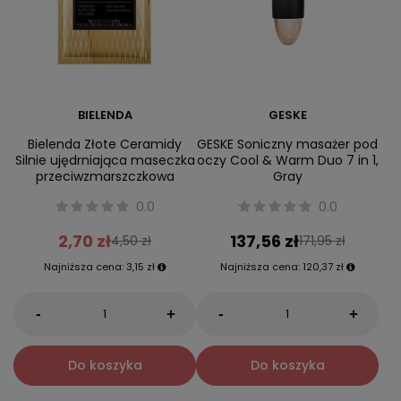
BIELENDA
GESKE
Bielenda Złote Ceramidy
GESKE Soniczny masażer pod
Silnie ujędrniająca maseczka
oczy Cool & Warm Duo 7 in 1,
przeciwzmarszczkowa
Gray
0.0
0.0
2,70 zł
137,56 zł
4,50 zł
171,95 zł
Najniższa cena:
3,15 zł
Najniższa cena:
120,37 zł
-
-
+
+
Do koszyka
Do koszyka