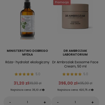
Promocja
MINISTERSTWO DOBREGO
DR AMBROZIAK
MYDŁA
LABORATORIUM
Róża- hydrolat ekologiczny
Dr Ambroziak Exosome Face
Cream, 50 ml
5.0
5.0
31,20 zł
396,00 zł
39,00 zł
495,00 zł
Najniższa cena:
35,10 zł
Najniższa cena:
420,75 zł
-
-
+
+