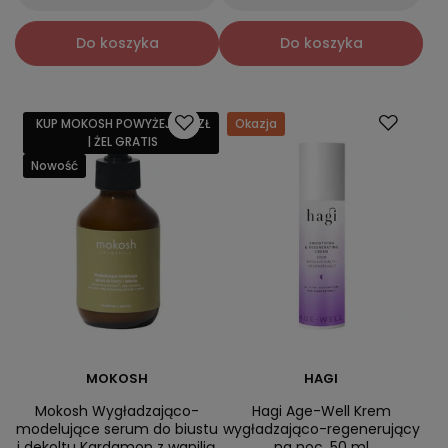
Do koszyka
Do koszyka
KUP MOKOSH POWYŻEJ 159 ZŁ
Okazja
| ŻEL GRATIS
Nowość
MOKOSH
HAGI
Mokosh Wygładzająco-
Hagi Age-Well Krem
modelujące serum do biustu
wygładzająco-regenerujący
i dekoltu Kardamon z wanilią,
na noc, 50 ml