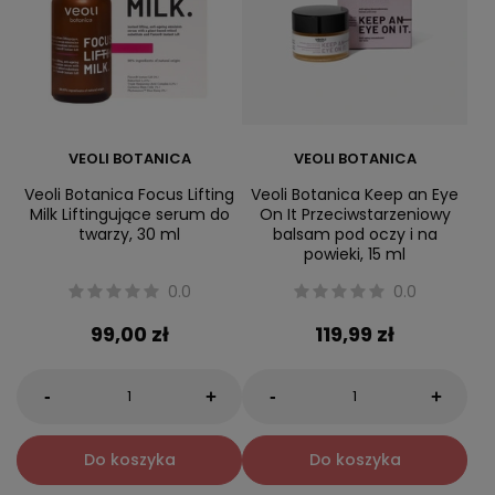
VEOLI BOTANICA
VEOLI BOTANICA
Veoli Botanica Focus Lifting
Veoli Botanica Keep an Eye
Milk Liftingujące serum do
On It Przeciwstarzeniowy
twarzy, 30 ml
balsam pod oczy i na
powieki, 15 ml
0.0
0.0
99,00 zł
119,99 zł
-
-
+
+
Do koszyka
Do koszyka