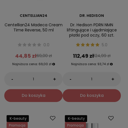
CENTELLIAN24
DR. HEDISON
Centellian24 Madeca Cream
Dr. Hedison PDRN NMN
Time Reverse, 50 ml
liftingujące i ujędrniające
płatki pod oczy, 60 szt.
0.0
5.0
44,85 zł
112,49 zł
69,00 zł
124,99 zł
Najniższa cena:
69,00 zł
Najniższa cena:
93,74 zł
-
-
+
+
Do koszyka
Do koszyka
K-beauty
K-beauty
Promocja
Promocja