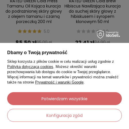
RATED GREEN Cold Press
RATED GREEN Cold Brew
Tamanu Oil Kojąca kuracja
Hibiscus Nawilżająca kuracja
do podrażnionej skóry głowy
do suchej skóry głowy z
z olejem tamanu i czarną
hibiskusem i syropem
porzeczką 200 ml
klonowym 50 ml
5.0
0.0
85,50 zł
22,41 zł
95,00 zł
24,90 zł
Najniższa cena:
85,50 zł
Najniższa cena:
22,41 zł
Dbamy o Twoją prywatność
Sklep korzysta z plików cookie w celu realizacji usług zgodnie z
-
-
+
+
Polityką dotyczącą cookies
. Możesz określić warunki
przechowywania lub dostępu do cookie w Twojej przeglądarce.
Więcej informacji na temat warunków i prywatności można znaleźć
Do koszyka
Do koszyka
także na stronie
Prywatność i warunki Google
.
Potwierdzam wszystkie
Okazja
Okazja
Konfiguracja zgód