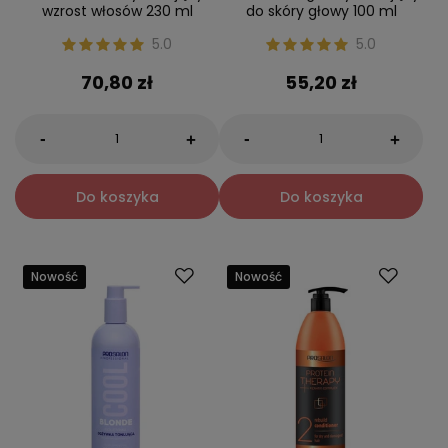
wzrost włosów 230 ml
do skóry głowy 100 ml
5.0
5.0
70,80 zł
55,20 zł
-
-
+
+
Do koszyka
Do koszyka
Nowość
Nowość