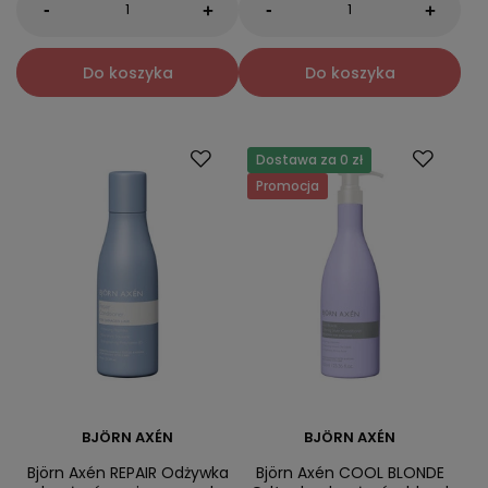
-
-
+
+
Do koszyka
Do koszyka
Dostawa za 0 zł
Promocja
BJÖRN AXÉN
BJÖRN AXÉN
Björn Axén REPAIR Odżywka
Björn Axén COOL BLONDE