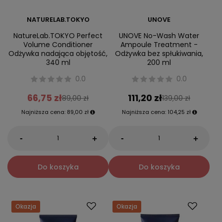
NATURELAB.TOKYO
UNOVE
NatureLab.TOKYO Perfect
UNOVE No-Wash Water
Volume Conditioner
Ampoule Treatment -
Odżywka nadająca objętość,
Odżywka bez spłukiwania,
340 ml
200 ml
0.0
0.0
66,75 zł
111,20 zł
89,00 zł
139,00 zł
Najniższa cena:
89,00 zł
Najniższa cena:
104,25 zł
-
-
+
+
Do koszyka
Do koszyka
Okazja
Okazja