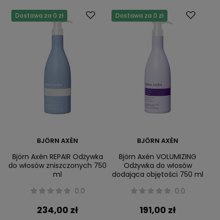
Dostawa za 0 zł
Dostawa za 0 zł
BJÖRN AXÉN
BJÖRN AXÉN
Björn Axén REPAIR Odżywka
Björn Axén VOLUMIZING
do włosów zniszczonych 750
Odżywka do włosów
ml
dodająca objętości 750 ml
0.0
0.0
234,00 zł
191,00 zł