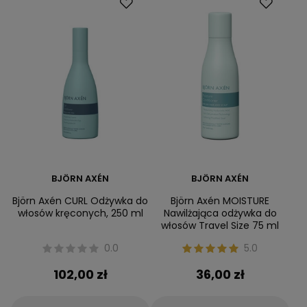
BJÖRN AXÉN
BJÖRN AXÉN
Björn Axén CURL Odżywka do
Björn Axén MOISTURE
włosów kręconych, 250 ml
Nawilżająca odżywka do
włosów Travel Size 75 ml
0.0
5.0
102,00 zł
36,00 zł