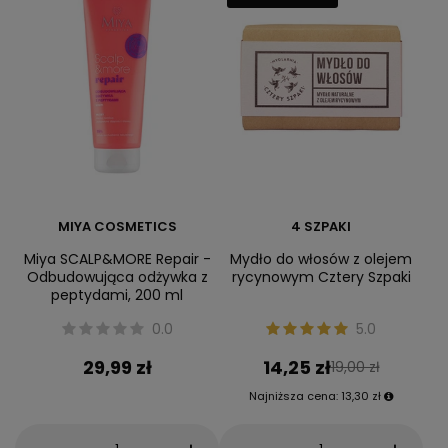
MIYA COSMETICS
4 SZPAKI
Miya SCALP&MORE Repair -
Mydło do włosów z olejem
Odbudowująca odżywka z
rycynowym Cztery Szpaki
peptydami, 200 ml
0.0
5.0
29,99 zł
14,25 zł
19,00 zł
Najniższa cena:
13,30 zł