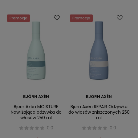
Promocja
Promocja
BJÖRN AXÉN
BJÖRN AXÉN
Björn Axén MOISTURE
Björn Axén REPAIR Odżywka
Nawilżająca odżywka do
do włosów zniszczonych 250
włosów 250 ml
ml
0.0
0.0