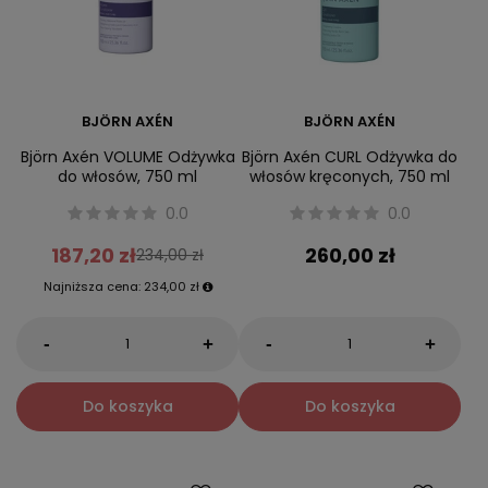
BJÖRN AXÉN
BJÖRN AXÉN
Björn Axén VOLUME Odżywka
Björn Axén CURL Odżywka do
do włosów, 750 ml
włosów kręconych, 750 ml
0.0
0.0
187,20 zł
260,00 zł
234,00 zł
Najniższa cena:
234,00 zł
-
-
+
+
Do koszyka
Do koszyka