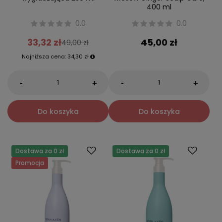
400 ml
0.0
0.0
33,32 zł
45,00 zł
49,00 zł
Najniższa cena:
34,30 zł
-
-
+
+
Do koszyka
Do koszyka
Dostawa za 0 zł
Dostawa za 0 zł
Promocja