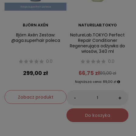
BJÖRN AXÉN
NATURELAB.TOKYO
Björn Axén Zestaw:
NatureLab.TOKYO Perfect
@aga.superhair poleca
Repair Conditioner
Regenerująca odżywka do
włosów, 340 ml
0.0
0.0
299,00 zł
66,75 zł
89,00 zł
Najniższa cena:
89,00 zł
Zobacz produkt
-
+
Do koszyka