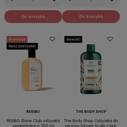
-
-
+
+
Do koszyka
Do koszyka
Promocja
Nowość
Nasz bestseller
RESIBO
THE BODY SHOP
RESIBO Shine Club odżywka
The Body Shop Odżywka do
wygładzająca 250 ml
włosów Ginger Scalp Care,