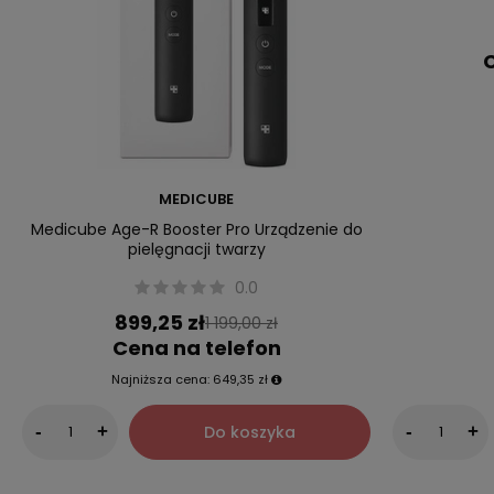
C
MEDICUBE
Medicube Age-R Booster Pro Urządzenie do
pielęgnacji twarzy
0.0
899,25 zł
1 199,00 zł
Cena na telefon
Najniższa cena:
649,35 zł
Do koszyka
-
+
-
+