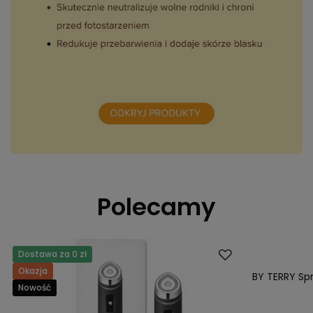
Polecamy
Dostawa za 0 zł
Dostawa za 0 
Okazja
Nasz bestsell
BY TERRY Spr
Nowość