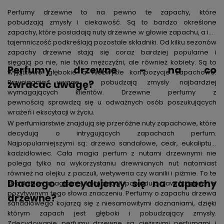
Perfumy drzewne to na pewno te zapachy, które
pobudzają zmysły i ciekawość. Są to bardzo określone
zapachy, które posiadają nuty drzewne w głowie zapachu, a ich
tajemniczość podkreślają pozostałe składniki. Od kilku sezonów
zapachy drzewne stają się coraz bardziej popularne i
sięgają po nie, nie tylko mężczyźni, ale również kobiety. Są to
Perfumy drzewne – na co
wyjątkowo głębokie a niezwykłe kompozycje zapachowe.
Przyciągają uwagę i pobudzają zmysły najbardziej
zwracać uwagę?
wymagających klientów. Drzewne perfumy z
pewnością sprawdzą się u odważnych osób poszukujących
wrażeń i ekscytacji w życiu.
W perfumiarstwie znajdują się przeróżne nuty zapachowe, które
decydują o intrygujących zapachach perfum.
Najpopularniejszymi są: drzewo sandałowe, cedr, eukaliptus,
kadzidłowiec. Cała magia perfum z nutami drzewnymi nie
polega tylko na wykorzystaniu drewnianych nut natomiast
również na olejku z paczuli, wetyweria czy wanilii i piżmie. To te
Dlaczego decydujemy się na zapachy
składniki w magicznej kombinacji powodują zawrót głowy w
pozytywnym tego słowa znaczeniu. Perfumy o zapachu drzewa
drzewne?
sandałowego kojarzą się z niesamowitymi doznaniami, dzięki
którym zapach jest głęboki i pobudzający zmysły.
Zdecydowanie perfumy drzewne są cięższymi perfumami i