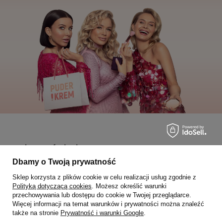
Moje zamówienia
Dbamy o Twoją prywatność
Status zamówienia
Sklep korzysta z plików cookie w celu realizacji usług zgodnie z
Śledzenie przesyłki
Polityką dotyczącą cookies
. Możesz określić warunki
przechowywania lub dostępu do cookie w Twojej przeglądarce.
Chcę zareklamować produkt
Więcej informacji na temat warunków i prywatności można znaleźć
także na stronie
Prywatność i warunki Google
.
Chcę zwrócić produkt