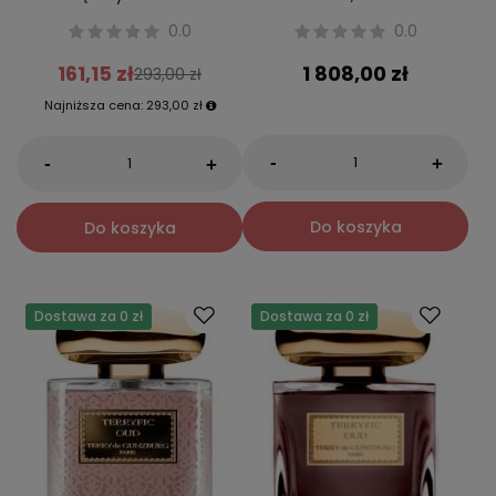
0.0
0.0
161,15 zł
1 808,00 zł
293,00 zł
Najniższa cena:
293,00 zł
-
-
+
+
Do koszyka
Do koszyka
Dostawa za 0 zł
Dostawa za 0 zł