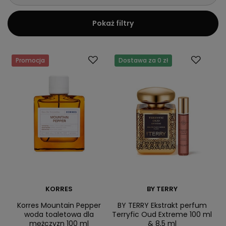
wymagający klienci. Konkurencyjne ceny i duży wybór sprostają
oczekiwania osób poszukujących nut drzewnych w perfumach.
Pokaż filtry
Promocja
Dostawa za 0 zł
KORRES
BY TERRY
Korres Mountain Pepper
BY TERRY Ekstrakt perfum
woda toaletowa dla
Terryfic Oud Extreme 100 ml
mężczyzn 100 ml
& 8,5 ml