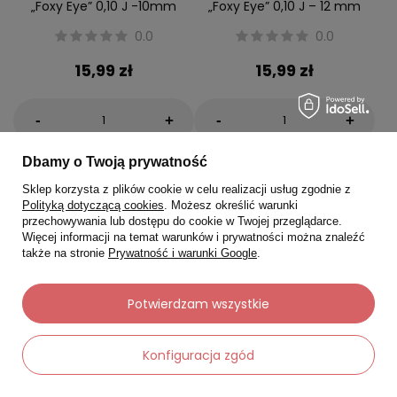
„Foxy Eye” 0,10 J -10mm
„Foxy Eye” 0,10 J – 12 mm
0.0
0.0
15,99 zł
15,99 zł
-
-
+
+
Dbamy o Twoją prywatność
Do koszyka
Do koszyka
Sklep korzysta z plików cookie w celu realizacji usług zgodnie z
Polityką dotyczącą cookies
. Możesz określić warunki
przechowywania lub dostępu do cookie w Twojej przeglądarce.
Więcej informacji na temat warunków i prywatności można znaleźć
także na stronie
Prywatność i warunki Google
.
Potwierdzam wszystkie
Konfiguracja zgód