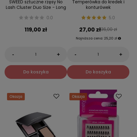
SWEED sztuczne rzęsy No
Temperówka do kredek i
Lash Cluster Duo Size - Long
konturówek
0.0
5.0
119,00 zł
27,00 zł
36,00 zł
Najniższa cena:
25,20 zł
-
-
+
+
Do koszyka
Do koszyka
Okazja
Okazja