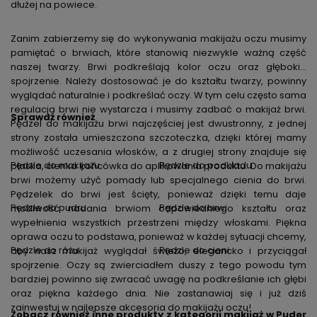
dłużej na powiece.
Zanim zabierzemy się do wykonywania makijażu oczu musimy
pamiętać o brwiach, które stanowią niezwykle ważną część
naszej twarzy. Brwi podkreślają kolor oczu oraz głębokie
spojrzenie. Należy dostosować je do kształtu twarzy, powinny
wyglądać naturalnie i podkreślać oczy. W tym celu często sama
regulacja brwi nie wystarcza i musimy zadbać o makijaż brwi.
Sprawdź również
Pędzel do makijażu brwi najczęściej jest dwustronny, z jednej
strony została umieszczona szczoteczka, dzięki której mamy
możliwość uczesania włosków, a z drugiej strony znajduje się
Pędzle do makijażu
Pędzle do podkładu
płaska, cienka końcówka do aplikowania produktu. Do makijażu
brwi możemy użyć pomady lub specjalnego cienia do brwi.
Pędzelek do brwi jest ścięty, ponieważ dzięki temu daje
Pędzle do pudru
Pędzle do brwi
możliwość nadania brwiom odpowiedniego kształtu oraz
wypełnienia wszystkich przestrzeni między włoskami. Piękna
oprawa oczu to podstawa, ponieważ w każdej sytuacji chcemy,
Pędzle do różu
Pędzle do cieni
aby nasz makijaż wyglądał świeżo, elegancko i przyciągał
spojrzenie. Oczy są zwierciadłem duszy z tego powodu tym
bardziej powinno się zwracać uwagę na podkreślanie ich głębi
oraz piękna każdego dnia. Nie zastanawiaj się i już dziś
zainwestuj w najlepsze akcesoria do makijażu oczu!
Zobacz również inne produkty z kategorii makijaż w Puder