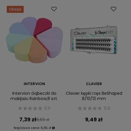
Okazja
INTERVION
CLAVIER
Intervion Gąbeczki do
Clavier kępki rzęs BeShaped
makijażu Rainbow,8 szt.
8/10/12 mm
0.0
0.0
7,39 zł
9,49 zł
8,69 zł
Najniższa cena:
6,95 zł