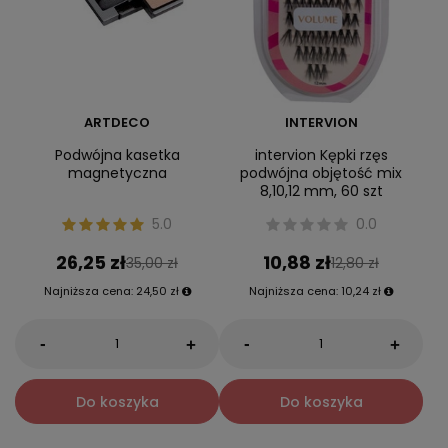
ARTDECO
INTERVION
Podwójna kasetka
intervion Kępki rzęs
magnetyczna
podwójna objętość mix
8,10,12 mm, 60 szt
5.0
0.0
26,25 zł
10,88 zł
35,00 zł
12,80 zł
Najniższa cena:
24,50 zł
Najniższa cena:
10,24 zł
-
-
+
+
Do koszyka
Do koszyka