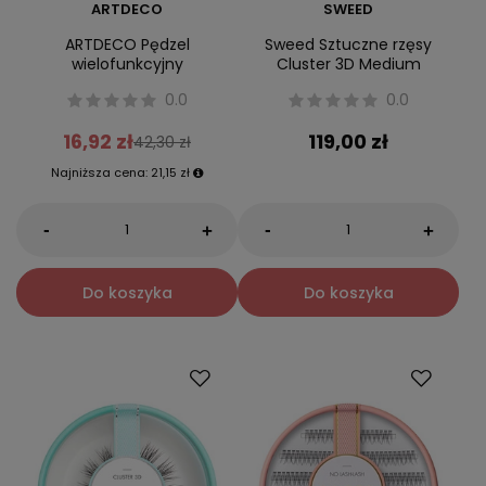
ARTDECO
SWEED
ARTDECO Pędzel
Sweed Sztuczne rzęsy
wielofunkcyjny
Cluster 3D Medium
0.0
0.0
16,92 zł
119,00 zł
42,30 zł
Najniższa cena:
21,15 zł
-
-
+
+
Do koszyka
Do koszyka