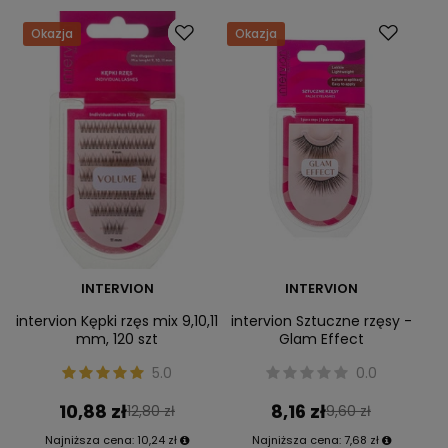
Okazja
Okazja
INTERVION
INTERVION
intervion Kępki rzęs mix 9,10,11
intervion Sztuczne rzęsy -
mm, 120 szt
Glam Effect
5.0
0.0
10,88 zł
8,16 zł
12,80 zł
9,60 zł
Najniższa cena:
10,24 zł
Najniższa cena:
7,68 zł