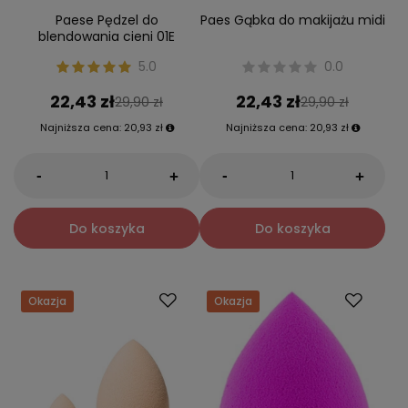
Paese Pędzel do
Paes Gąbka do makijażu midi
blendowania cieni 01E
5.0
0.0
22,43 zł
22,43 zł
29,90 zł
29,90 zł
Najniższa cena:
20,93 zł
Najniższa cena:
20,93 zł
-
-
+
+
Do koszyka
Do koszyka
Okazja
Okazja