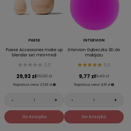
PAESE
INTERVION
Paese Accessories make up
Intervion Gąbeczka 3D do
blender set mini+midi
makijażu
0.0
5.0
29,93 zł
9,77 zł
39,90 zł
11,49 zł
Najniższa cena:
27,93 zł
Najniższa cena:
9,19 zł
-
-
+
+
Do koszyka
Do koszyka