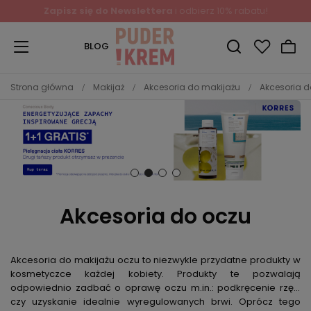
Zapisz się do Newslettera
i odbierz 10% rabatu!
BLOG
Strona główna
Makijaż
Akcesoria do makijażu
Akcesoria d
Akcesoria do oczu
Akcesoria do makijażu oczu to niezwykle przydatne produkty w
kosmetyczce każdej kobiety. Produkty te pozwalają
odpowiednio zadbać o oprawę oczu m.in.: podkręcenie rzęs,
czy uzyskanie idealnie wyregulowanych brwi. Oprócz tego