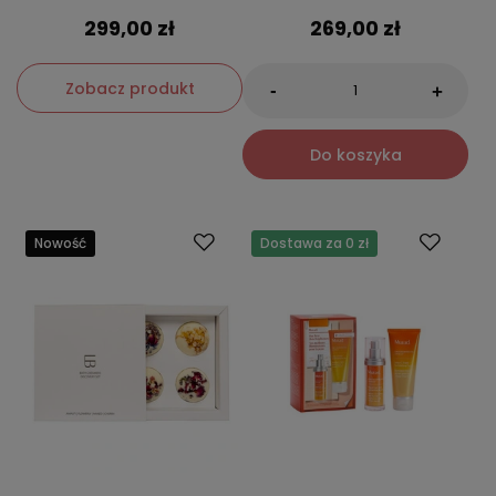
299,00 zł
269,00 zł
Zobacz produkt
-
+
Do koszyka
Nowość
Dostawa za 0 zł