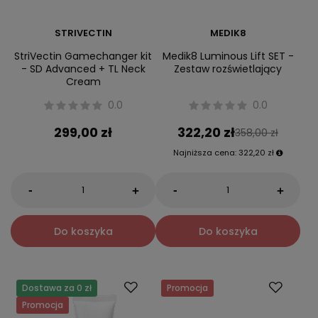
STRIVECTIN
MEDIK8
StriVectin Gamechanger kit
Medik8 Luminous Lift SET -
- SD Advanced + TL Neck
Zestaw rozświetlający
Cream
0.0
0.0
299,00 zł
322,20 zł
358,00 zł
Najniższa cena:
322,20 zł
-
-
+
+
Do koszyka
Do koszyka
Dostawa za 0 zł
Promocja
Promocja