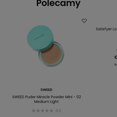
Polecamy
Okazja
Satisfyer L
C
N
SWEED
SWEED Puder Miracle Powder Mini - 02
Medium Light
0.0