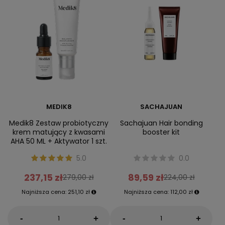
MEDIK8
SACHAJUAN
Medik8 Zestaw probiotyczny
Sachajuan Hair bonding
krem matujący z kwasami
booster kit
AHA 50 ML + Aktywator 1 szt.
5.0
0.0
237,15 zł
89,59 zł
279,00 zł
224,00 zł
Najniższa cena:
251,10 zł
Najniższa cena:
112,00 zł
-
-
+
+