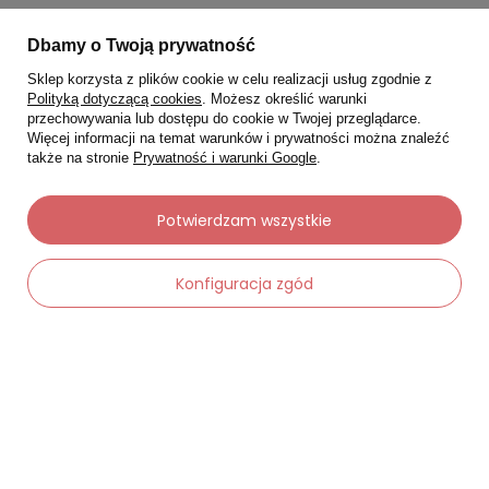
Status zamówienia
Dbamy o Twoją prywatność
Śledzenie przesyłki
Sklep korzysta z plików cookie w celu realizacji usług zgodnie z
Polityką dotyczącą cookies
. Możesz określić warunki
Chcę zareklamować produkt
przechowywania lub dostępu do cookie w Twojej przeglądarce.
Więcej informacji na temat warunków i prywatności można znaleźć
Chcę zwrócić produkt
także na stronie
Prywatność i warunki Google
.
Chcę wymienić towar
Kontakt
Potwierdzam wszystkie
Konfiguracja zgód
Moje konto
Regulaminy
Dane kontaktowe