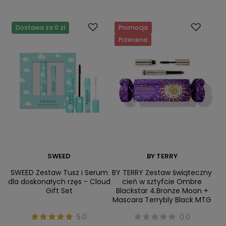
Dostawa za 0 zł
Promocja
Przecena
SWEED
BY TERRY
SWEED Zestaw Tusz i Serum
BY TERRY Zestaw świąteczny
dla doskonałych rzęs - Cloud
cień w sztyfcie Ombre
Gift Set
Blackstar 4.Bronze Moon +
Mascara Terrybly Black MTG
5.0
0.0