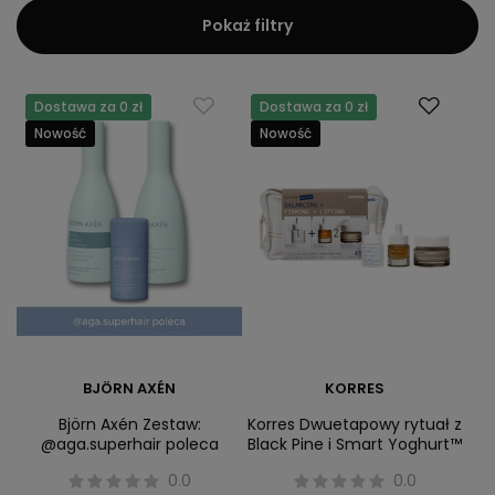
Pokaż filtry
Dostawa za 0 zł
Dostawa za 0 zł
Nowość
Nowość
BJÖRN AXÉN
KORRES
Björn Axén Zestaw:
Korres Dwuetapowy rytuał z
@aga.superhair poleca
Black Pine i Smart Yoghurt™
0.0
0.0