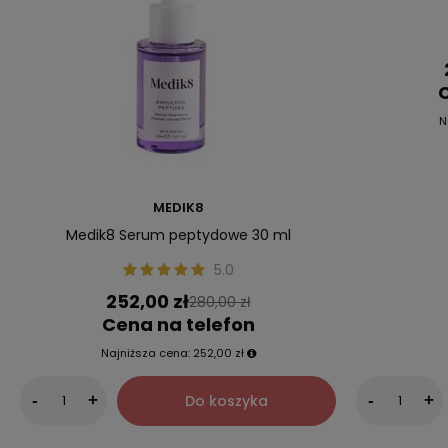
C
N
MEDIK8
Medik8 Serum peptydowe 30 ml
5.0
252,00 zł
280,00 zł
Cena na telefon
Najniższa cena:
252,00 zł
Do koszyka
-
+
-
+