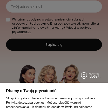
Twój adres e-mail
Wyrażam zgodę na przetwarzanie moich danych
osobowych (adres e-mail) na potrzeby wysyłki newslettera
z informacją handlową (marketing). Więcej w
polityce
prywatności.
Zapisz się
Dbamy o Twoją prywatność
Sklep korzysta z plików cookie w celu realizacji usług zgodnie z
Polityką dotyczącą cookies
. Możesz określić warunki
przechowywania lub dostępu do cookie w Twojej przeglądarce.