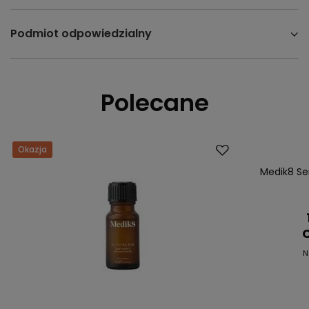
Podmiot odpowiedzialny
Polecane
Okazja
Dostawa za 0 
Okazja
Medik8 Se
C
N