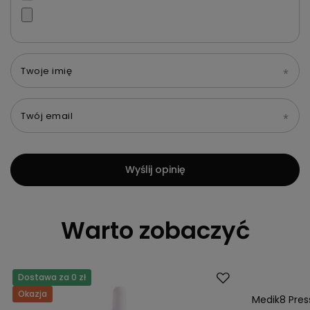
Twoje imię
Twój email
Wyślij opinię
Warto zobaczyć
Dostawa za 0 zł
Dostawa za 0 
Okazja
Okazja
Medik8 Press