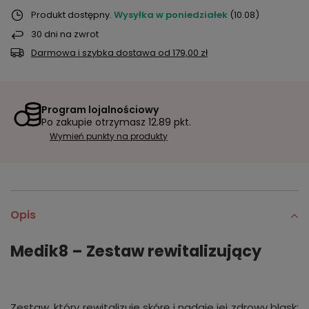
Produkt dostępny
Wysyłka
w poniedziałek
(10.08)
30
dni na zwrot
Darmowa i szybka dostawa
od
179,00 zł
Program lojalnościowy
Po zakupie otrzymasz
12.89 pkt.
Wymień punkty na produkty
Opis
Medik8 – Zestaw rewitalizujący
Zestaw, który rewitalizuje skórę i nadaje jej zdrowy blask: