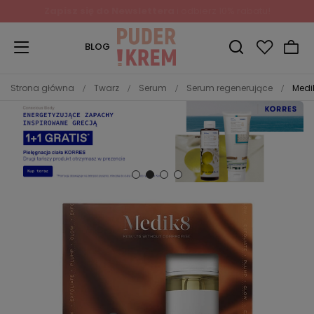
Zapisz się do Newslettera
i odbierz 10% rabatu!
BLOG
Strona główna
Twarz
Serum
Serum regenerujące
Medik