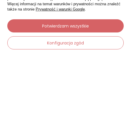
Więcej informacji na temat warunków i prywatności można znaleźć
także na stronie
Prywatność i warunki Google
.
Potwierdzam wszystkie
Moje zamówienia
Status zamówienia
Konfiguracja zgód
Śledzenie przesyłki
Chcę zareklamować produkt
-
Dodaj do koszyka
+
Chcę zwrócić produkt
Chcę wymienić towar
Kontakt
Moje konto
Regulaminy