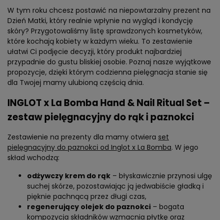
W tym roku chcesz postawić na niepowtarzalny prezent na
Dzień Matki, który realnie wpłynie na wygląd i kondycję
skóry? Przygotowaliśmy listę sprawdzonych kosmetyków,
które kochają kobiety w każdym wieku. To zestawienie
ułatwi Ci podjęcie decyzji, który produkt najbardziej
przypadnie do gustu bliskiej osobie. Poznaj nasze wyjątkowe
propozycje, dzięki którym codzienna pielęgnacja stanie się
dla Twojej mamy ulubioną częścią dnia.
INGLOT x La Bomba Hand & Nail Ritual Set –
zestaw pielęgnacyjny do rąk i paznokci
Zestawienie na prezenty dla mamy otwiera
set
pielęgnacyjny do paznokci od Inglot x La Bomba
. W jego
skład wchodzą:
odżywczy krem do rąk
– błyskawicznie przynosi ulgę
suchej skórze, pozostawiając ją jedwabiście gładką i
pięknie pachnącą przez długi czas,
regenerujący olejek do paznokci
– bogata
kompozycja składników wzmacnia płytkę oraz