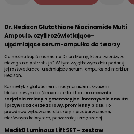
Dr. Hedison Glutathione Niacinamide Multi
Ampoule, czyli rozświetlająco-
ujędrniające serum-ampułka do twarzy
Co można kupić mamie na Dzień Mamy, która twierdzi, że
niczego nie potrzebuje? W tym wyjątkowym dniu podaruj
jej
rozświetlająco-ujędrniające serum-ampułkę od marki Dr.
Hedison
.
Kosmetyk z glutationem, niacynamidem, kwasem
hialuronowym i roślinnymi ekstraktami
skutecznie
rozjaśnia zmiany pigmentacyjne, intensywnie nawilża
i przywraca cerze zdrowy, promienny blask
. To
prawdziwe wybawienie dla skóry z przebarwieniami,
nierównym kolorytem, poszarzałej i zmęczonej.
Medik8 Luminous Lift SET – zestaw