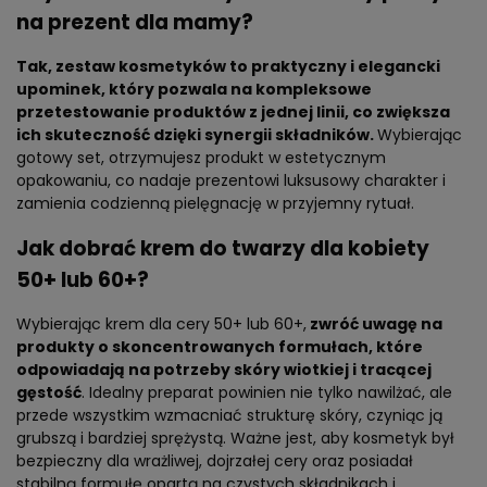
na prezent dla mamy?
Tak, zestaw kosmetyków to praktyczny i elegancki
upominek, który pozwala na kompleksowe
przetestowanie produktów z jednej linii, co zwiększa
ich skuteczność dzięki synergii składników.
Wybierając
gotowy set, otrzymujesz produkt w estetycznym
opakowaniu, co nadaje prezentowi luksusowy charakter i
zamienia codzienną pielęgnację w przyjemny rytuał.
Jak dobrać krem do twarzy dla kobiety
50+ lub 60+?
Wybierając krem dla cery 50+ lub 60+,
zwróć uwagę na
produkty o skoncentrowanych formułach, które
odpowiadają na potrzeby skóry wiotkiej i tracącej
gęstość
. Idealny preparat powinien nie tylko nawilżać, ale
przede wszystkim wzmacniać strukturę skóry, czyniąc ją
grubszą i bardziej sprężystą. Ważne jest, aby kosmetyk był
bezpieczny dla wrażliwej, dojrzałej cery oraz posiadał
stabilną formułę opartą na czystych składnikach i