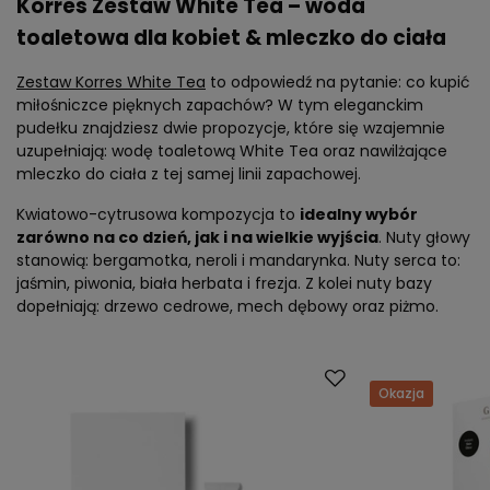
Korres Zestaw White Tea – woda
toaletowa dla kobiet & mleczko do ciała
Zestaw Korres White Tea
to odpowiedź na pytanie: co kupić
miłośniczce pięknych zapachów? W tym eleganckim
pudełku znajdziesz dwie propozycje, które się wzajemnie
uzupełniają: wodę toaletową White Tea oraz nawilżające
mleczko do ciała z tej samej linii zapachowej.
Kwiatowo-cytrusowa kompozycja to
idealny wybór
zarówno na co dzień, jak i na wielkie wyjścia
. Nuty głowy
stanowią: bergamotka, neroli i mandarynka. Nuty serca to:
jaśmin, piwonia, biała herbata i frezja. Z kolei nuty bazy
dopełniają: drzewo cedrowe, mech dębowy oraz piżmo.
Okazja