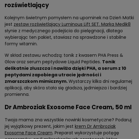
rozświetlający
Kolejnym świetnym pomysłem na upominek na Dzień Matki
jest
zestaw rozświetlający Luminous Lift SET. Marka Medik8
słynie z medycznego podejścia do pielęgnacji, dlatego
wybierając ten pakiet, stawiasz na sprawdzone i stabilne
formy witamin.
W skład zestawu wchodzą: tonik z kwasem PHA Press &
Glow oraz serum peptydowe Liquid Peptides.
Tonik
delikatnie złuszcza i nawilża dzięki PHA, a serum z 10
peptydami zapobiega utracie jędrności i
zmarszczkom mimicznym.
Wystarczy kilka dni regularnej
aplikacji, aby skóra stała się gładsza, jędrniejsza i bardziej
promienna.
Dr Ambroziak Exosome Face Cream, 50 ml
Twoja mama zna wszystkie nowinki kosmetyczne? Podaruj
jej wyjątkowy prezent, jakim jest
krem Dr Ambroziak
Exosome Face Cream
. Preparat wykorzystuje potęgę