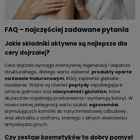
FAQ – najczęściej zadawane pytania
Jakie składniki aktywne są najlepsze dla
cery dojrzałej?
Cera dojrzała wymaga intensywnej regeneracji i wsparcia
strukturalnego, dlatego warto wybierać
produkty oparte
na kwasie hialuronowym
, który zapewnia głębokie
nawilżenie. Ważne są również
peptydy
zapobiegające
utracie jędrności oraz
niacynamid i glutation
, które
skutecznie rozjaśniają przebarwienia i wyrównują koloryt. W
nowoczesnej pielęgnacji warto szukać
egzosomów
,
stymulujących komórki do natychmiastowej odbudowy ,
oraz ekstraktu z szafranu, znanego z silnych właściwości
antyoksydacyjnych.
Czy zestaw kosmetyków to dobry pomysł