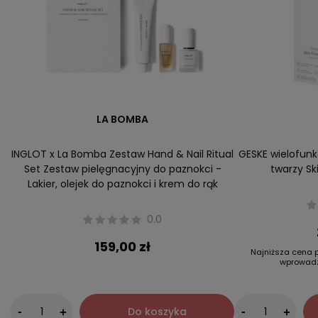
LA BOMBA
INGLOT x La Bomba Zestaw Hand & Nail Ritual
GESKE wielofunk
Set Zestaw pielęgnacyjny do paznokci -
twarzy Sk
Lakier, olejek do paznokci i krem do rąk
0.0
159,00 zł
Najniższa cena p
wprowadz
-
Do koszyka
-
+
+