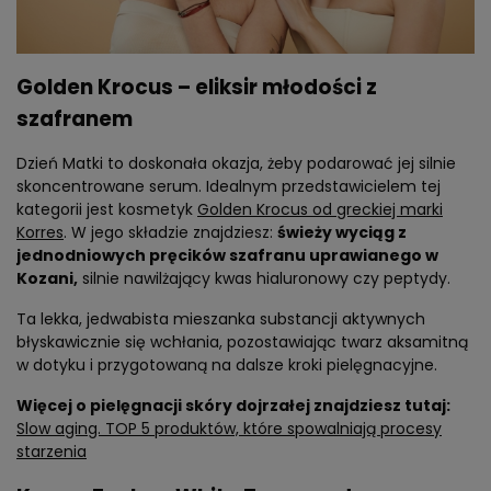
Golden Krocus – eliksir młodości z
szafranem
Dzień Matki to doskonała okazja, żeby podarować jej silnie
skoncentrowane serum. Idealnym przedstawicielem tej
kategorii jest kosmetyk
Golden Krocus od greckiej marki
Korres
. W jego składzie znajdziesz:
świeży wyciąg z
jednodniowych pręcików szafranu uprawianego w
Kozani,
silnie nawilżający kwas hialuronowy czy peptydy.
Ta lekka, jedwabista mieszanka substancji aktywnych
błyskawicznie się wchłania, pozostawiając twarz aksamitną
w dotyku i przygotowaną na dalsze kroki pielęgnacyjne.
Więcej o pielęgnacji skóry dojrzałej znajdziesz tutaj:
Slow aging. TOP 5 produktów, które spowalniają procesy
starzenia