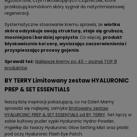
egzosomów, czyli mikroskopijnych cząsteczek, które
przekazują komórkom skóry sygnał do natychmiastowej
regeneracji.
Systematyczne stosowanie kremu sprawia, że
wiotka
skóra odzyskuje swoją strukturę, staje się grubsza,
mocniejsza i bardziej sprężysta
. Co więcej,
produkt
błyskawicznie koi cerę, wyciszając zaczerwienienia i
przyspieszając procesy gojenia
.
Sprawdź też:
Najlepsze kremy po 40 – poznaj TOP 8
produktów
BY TERRY Limitowany zestaw HYALURONIC
PREP & SET ESSENTIALS
Naszą listę inspiracji pokazującą, co na Dzień Mamy
sprawdzi się najlepiej, zamyka
limitowany zestaw
HYALURONIC PREP & SET ESSENTIALS od BY TERRY
. Set łączy w
sobie kultowy puder sypki Hyaluronic Hydra-Powder,
mgiełkę do twarzy Hyaluronic Glow Setting Mist oraz płatki
pod oczy Hyaluronic Flash Eye Patch.