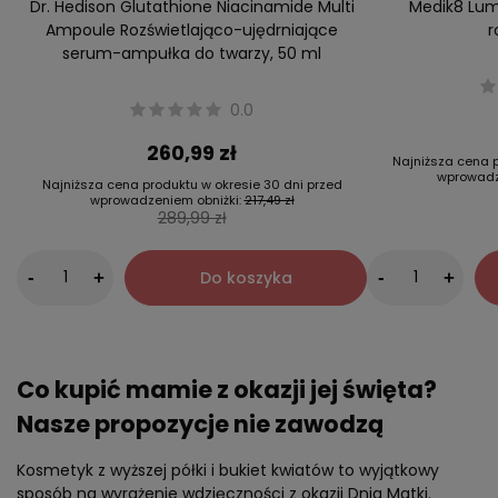
Dr. Hedison Glutathione Niacinamide Multi
Medik8 Lumi
Ampoule Rozświetlająco-ujędrniające
r
serum-ampułka do twarzy, 50 ml
0.0
260,99 zł
Najniższa cena p
wprowadz
Najniższa cena produktu w okresie 30 dni przed
wprowadzeniem obniżki:
217,49 zł
289,99 zł
-
Do koszyka
-
+
+
Co kupić mamie z okazji jej święta?
Nasze propozycje nie zawodzą
Kosmetyk z wyższej półki i bukiet kwiatów to wyjątkowy
sposób na wyrażenie wdzięczności z okazji Dnia Matki.