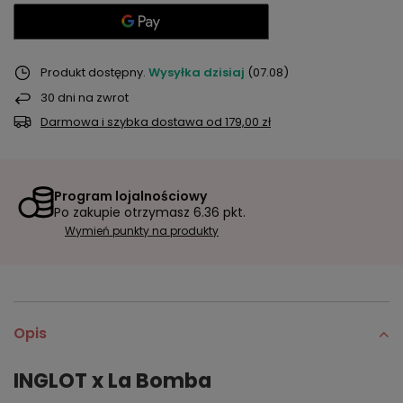
Produkt dostępny
Wysyłka
dzisiaj
(07.08)
30
dni na zwrot
Darmowa i szybka dostawa
od
179,00 zł
Program lojalnościowy
Po zakupie otrzymasz
6.36 pkt.
Wymień punkty na produkty
Opis
INGLOT x La Bomba