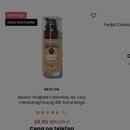
Promocja
Promocja
Nasz bestseller
Nasz bestsell
Fenjal Class
C
REVLON
Revlon Podkład Colorstay do cery
mieszanej/tłustej 180 Sand Beige
5.0
26,90 zł
62,90 zł
Cena na telefon