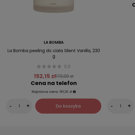
C
LA BOMBA
La Bomba peeling do ciała Silent Vanilla, 230
g
0.0
152,15 zł
179,00 zł
Cena na telefon
Najniższa cena:
161,10 zł
Do koszyka
-
+
-
+