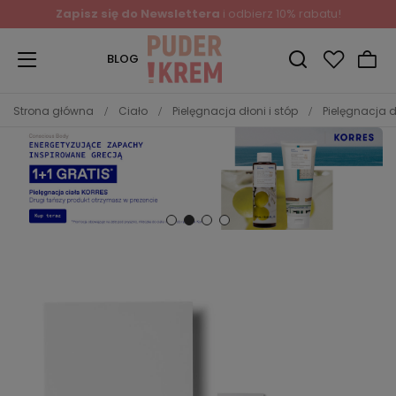
Zapisz się do Newslettera
i odbierz 10% rabatu!
BLOG
Strona główna
Ciało
Pielęgnacja dłoni i stóp
Pielęgnacja d