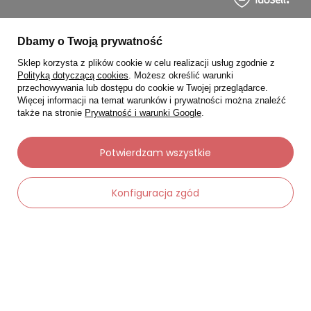
Moje zamówienia
Dbamy o Twoją prywatność
Sklep korzysta z plików cookie w celu realizacji usług zgodnie z
Status zamówienia
Polityką dotyczącą cookies
. Możesz określić warunki
Śledzenie przesyłki
przechowywania lub dostępu do cookie w Twojej przeglądarce.
Więcej informacji na temat warunków i prywatności można znaleźć
Chcę zareklamować produkt
także na stronie
Prywatność i warunki Google
.
Chcę zwrócić produkt
Potwierdzam wszystkie
Chcę wymienić towar
Kontakt
Konfiguracja zgód
Moje konto
-
Dodaj do koszyka
+
Regulaminy
Dane kontaktowe