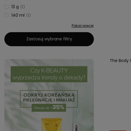
13 g
1
140 ml
1
Pokaż więcej
Zastosuj wybrane filtry
The Body 