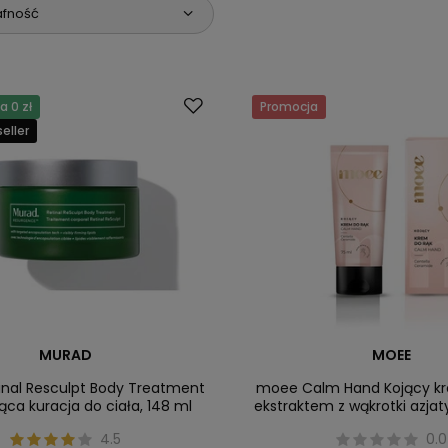
afność
 0 zł
Promocja
eller
MURAD
MOEE
inal Resculpt Body Treatment
moee Calm Hand Kojący kr
jąca kuracja do ciała, 148 ml
ekstraktem z wąkrotki azjaty
4.5
0.0