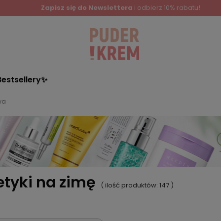
Zapisz się do Newslettera
i odbierz 10% rabatu!
Bestsellery✨
wa
tyki na zimę
( ilość produktów:
147
)