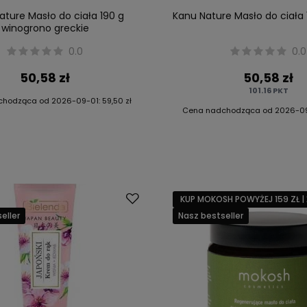
ature Masło do ciała 190 g
Kanu Nature Masło do ciała 
winogrono greckie
0.0
0.0
50,58 zł
50,58 zł
101.16
PKT
chodząca od
2026-09-01
:
59,50 zł
Cena nadchodząca od
2026-0
KUP MOKOSH POWYŻEJ 159 ZŁ | 
eller
Nasz bestseller