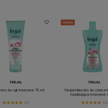
Okazja
FENJAL
FENJAL
krem do rąk Intensive 75 ml
Fenjal Mleczko do ciała i
nawilżające Intensive
5.0
5.0