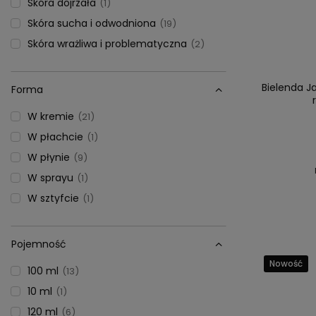
Skóra dojrzała
1
Skóra sucha i odwodniona
19
Skóra wrażliwa i problematyczna
2
Bielenda J
Forma
W kremie
21
W płachcie
1
W płynie
9
W sprayu
1
W sztyfcie
1
Pojemność
Nowość
100 ml
13
10 ml
1
120 ml
6