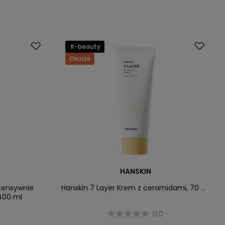
K-beauty
Okazja
HANSKIN
ntensywnie
Hanskin 7 Layer Krem z ceramidami, 70 ml
 400 ml
0.0