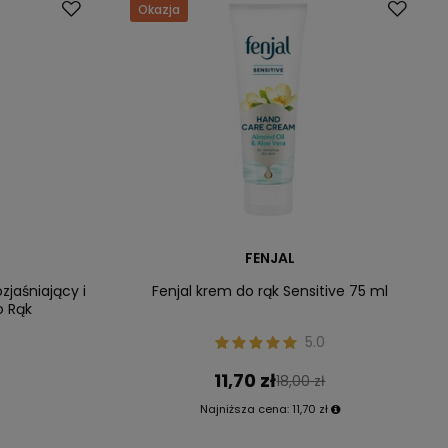
Okazja
FENJAL
zjaśniający i
Fenjal krem do rąk Sensitive 75 ml
o Rąk
5.0
11,70 zł
18,00 zł
Najniższa cena:
11,70 zł