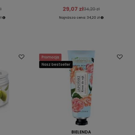
29,07 zł
ł
34,20 zł
zł
Najniższa cena:
34,20 zł
Promocja
Nasz bestseller
BIELENDA