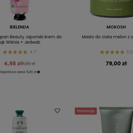
BIELENDA
MOKOSH
apan Beauty Japoński krem do
Masło do ciała melon z 
rąk Wiśnia + Jedwab
4.7
5.0
4,98 zł
79,00 zł
8,30 zł
Najniższa cena:
5,81 zł
Promocja