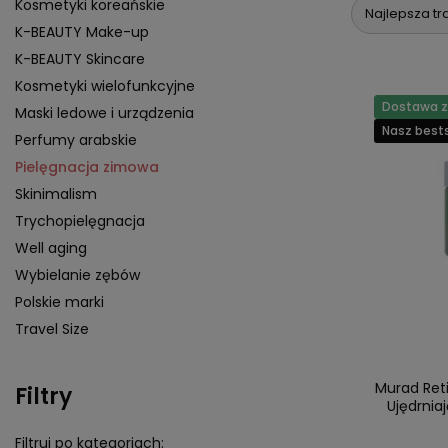
Kosmetyki koreańskie
Najlepsza tr
K-BEAUTY Make-up
K-BEAUTY Skincare
Kosmetyki wielofunkcyjne
Dostawa za
Maski ledowe i urządzenia
Nasz bests
Perfumy arabskie
Pielęgnacja zimowa
Skinimalism
Trychopielęgnacja
Well aging
Wybielanie zębów
Polskie marki
Travel Size
Murad Ret
Filtry
Ujędrnia
Filtruj po kategoriach: