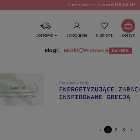
Darmowa dostawa
od 179,00 zł*
Dostawa
Zaloguj się
Ulubione
Koszyk
Blog
Marki
Promocje
2
3
1