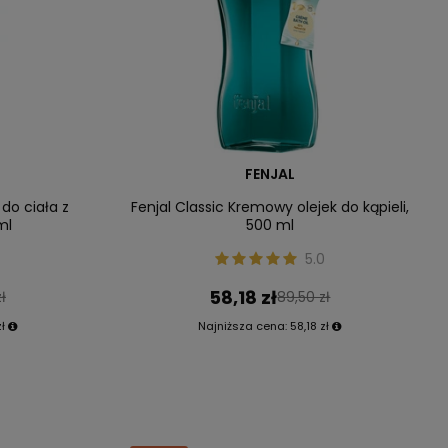
FENJAL
do ciała z
Fenjal Classic Kremowy olejek do kąpieli,
ml
500 ml
5.0
58,18 zł
zł
89,50 zł
ł
Najniższa cena:
58,18 zł