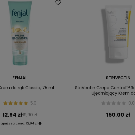
FENJAL
STRIVECTIN
 Krem do rąk Classic, 75 ml
StriVectin Crepe Control™ Ro
Ujędrniający Krem d
5.0
0.0
12,94 zł
150,00 zł
19,90 zł
Najniższa cena:
12,94 zł