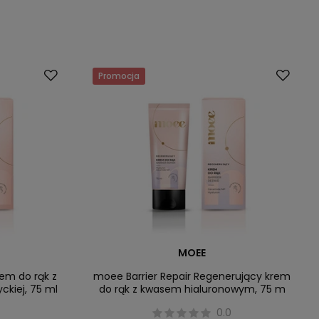
Promocja
MOEE
em do rąk z
moee Barrier Repair Regenerujący krem
ckiej, 75 ml
do rąk z kwasem hialuronowym, 75 m
0.0