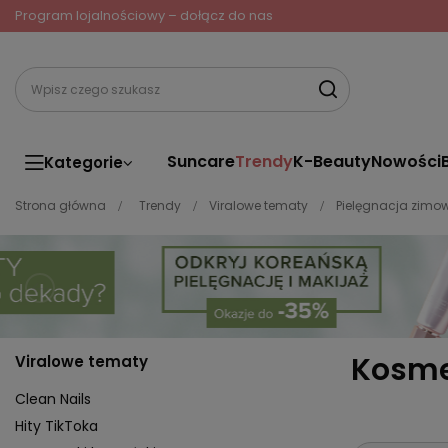
Program lojalnościowy – dołącz do nas
Suncare
Trendy
K-Beauty
Nowości
Kategorie
Strona główna
Trendy
Viralowe tematy
Pielęgnacja zimo
Kosme
Viralowe tematy
Clean Nails
Hity TikToka