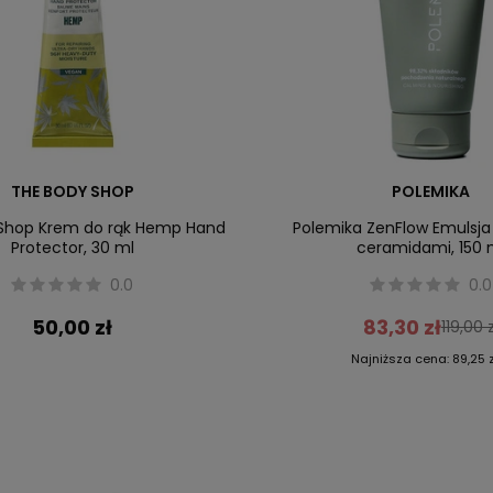
THE BODY SHOP
POLEMIKA
Shop Krem do rąk Hemp Hand
Polemika ZenFlow Emulsja 
Protector, 30 ml
ceramidami, 150 
0.0
0.0
50,00 zł
83,30 zł
119,00 
Najniższa cena:
89,25 z