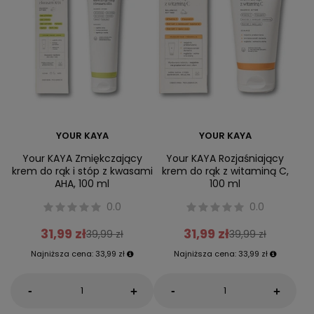
YOUR KAYA
YOUR KAYA
Your KAYA Zmiękczający
Your KAYA Rozjaśniający
krem do rąk i stóp z kwasami
krem do rąk z witaminą C,
AHA, 100 ml
100 ml
0.0
0.0
31,99 zł
31,99 zł
39,99 zł
39,99 zł
Najniższa cena:
33,99 zł
Najniższa cena:
33,99 zł
-
-
+
+