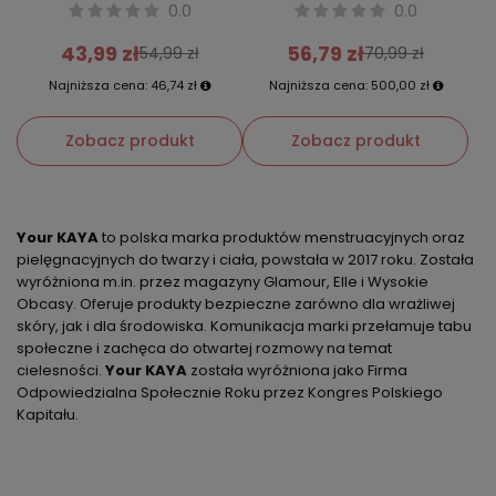
0.0
0.0
43,99 zł
56,79 zł
54,99 zł
70,99 zł
Najniższa cena:
46,74 zł
Najniższa cena:
500,00 zł
Zobacz produkt
Zobacz produkt
Your KAYA
to polska marka produktów menstruacyjnych oraz
pielęgnacyjnych do twarzy i ciała, powstała w 2017 roku. Została
wyróżniona m.in. przez magazyny Glamour, Elle i Wysokie
Obcasy. Oferuje produkty bezpieczne zarówno dla wrażliwej
skóry, jak i dla środowiska. Komunikacja marki przełamuje tabu
społeczne i zachęca do otwartej rozmowy na temat
cielesności.
Your KAYA
została wyróżniona jako Firma
Odpowiedzialna Społecznie Roku przez Kongres Polskiego
Kapitału.