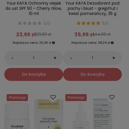
Your KAYA Ochronny olejek
Your KAYA Dezodorant pod
do ust SPF 50 - Cherry Glow,
pachy i biust - grejpfrut i
10 ml
kwiat pomarańczy, 35 g
0.0
5.0
23,99 zł
35,99 zł
29,99 zł
44,99 zł
Najniższa cena:
25,49 zł
Najniższa cena:
38,24 zł
-
-
+
+
Do koszyka
Do koszyka
Promocja
Promocja