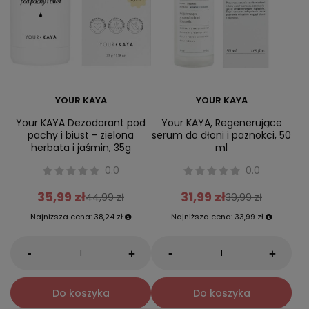
YOUR KAYA
YOUR KAYA
Your KAYA Dezodorant pod
Your KAYA, Regenerujące
pachy i biust - zielona
serum do dłoni i paznokci, 50
herbata i jaśmin, 35g
ml
0.0
0.0
35,99 zł
31,99 zł
44,99 zł
39,99 zł
Najniższa cena:
38,24 zł
Najniższa cena:
33,99 zł
-
-
+
+
Do koszyka
Do koszyka