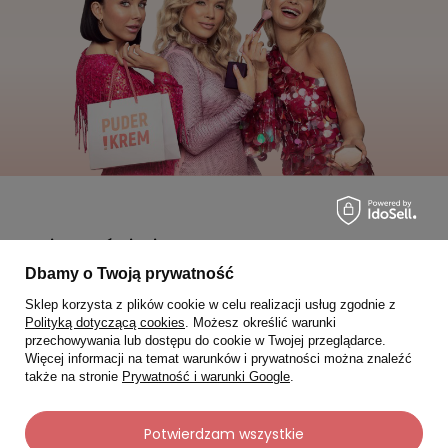
Moje zamówienia
Dbamy o Twoją prywatność
Status zamówienia
Sklep korzysta z plików cookie w celu realizacji usług zgodnie z
Śledzenie przesyłki
Polityką dotyczącą cookies
. Możesz określić warunki
przechowywania lub dostępu do cookie w Twojej przeglądarce.
Chcę zareklamować produkt
Więcej informacji na temat warunków i prywatności można znaleźć
także na stronie
Prywatność i warunki Google
.
Chcę zwrócić produkt
Chcę wymienić towar
Potwierdzam wszystkie