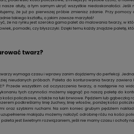
 nasze atuty, a tym samym ukryć wszystkie niedoskonałości. Jeśli 
tujemy, że już po pierwszej próbie zmienisz zdanie. Przy pomocy 
adnie takiego kształtu, o jakim zawsze marzyłaś!
ć, że na rynku jest szeroka gama palet do malowania twarzy, w któ
powiek
,
pomadki
, czy
błyszczyki
. Dzięki temu każdy znajdzie paletę, 
urować twarz?
warzy wymaga czasu i wprawy zanim dojdziemy do perfekcji. Jednak 
dziej nieudanych próbach. Paleta do konturowania twarzy zawiera
? Przede wszystkim od oczyszczenia twarzy, a następnie na wido
ykonaniu tych czynności możemy sięgnąć po naszą paletę do kontu
a kości policzkowe, a także na łuki brwiowe. Pędzlem lub gąbeczką 
nzerem podkreślamy linię żuchwy, linię włosów, poniżej kości poli
tymi oraz szybkimi ruchami. Na sam koniec grubym pędzlem nakłada
o uzupełnienie makijażu możemy nałożyć odrobinę różu na kości pol
paleta jest świetnym rozwiązaniem, jeśli nie mamy czasu i ochoty 