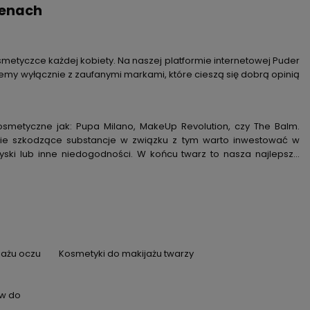
cenach
smetyczce każdej kobiety. Na naszej platformie internetowej Puder
y wyłącznie z zaufanymi markami, które cieszą się dobrą opinią
osmetyczne jak: Pupa Milano, MakeUp Revolution, czy The Balm.
tkie szkodzące substancje w związku z tym warto inwestować w
ryski lub inne niedogodności. W końcu twarz to nasza najlepsza
jażu oczu
Kosmetyki do makijażu twarzy
w do