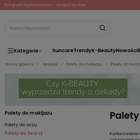
Program lojalnościowy – dołącz do nas
Suncare
Trendy
K-Beauty
Nowości
Kategorie
Strona główna
Makijaż
Palety do makijażu
Palety do twarz
Palet
Palety do makijażu
Palety do oczu
Palety do twarzy
Konturowanie t
wyszczuplić tw