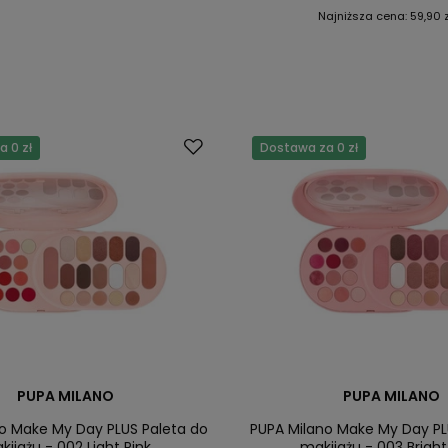
Najniższa cena:
59,90 
 0 zł
Dostawa za 0 zł
PUPA MILANO
PUPA MILANO
o Make My Day PLUS Paleta do
PUPA Milano Make My Day PL
kijażu - 002 Light Pink
makijażu - 003 Brigh