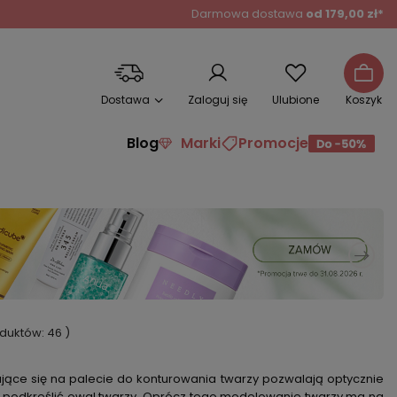
Darmowa dostawa
od 179,00 zł*
Dostawa
Zaloguj się
Ulubione
Koszyk
Blog
Marki
Promocje
roduktów:
46
)
ujące się na palecie do konturowania twarzy pozwalają optycznie
et podkreślić owal twarzy. Oprócz tego modelowanie twarzy ma na