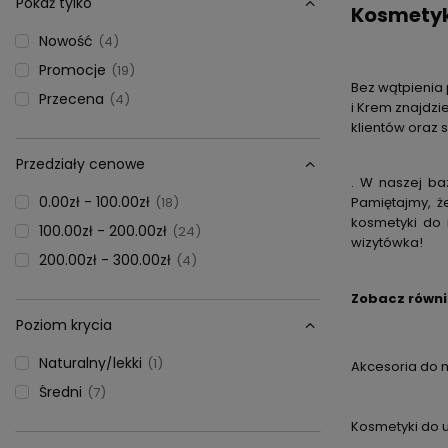
Pokaż tylko
Kosmetyk
Nowość
4
Promocje
19
Bez wątpienia 
Przecena
4
i Krem znajdz
klientów oraz 
Przedziały cenowe
. W naszej ba
0.00zł - 100.00zł
18
Pamiętajmy, ż
kosmetyki do 
100.00zł - 200.00zł
24
wizytówka!
200.00zł - 300.00zł
4
Zobacz równie
Poziom krycia
Naturalny/lekki
1
Akcesoria do 
Średni
7
Kosmetyki do u