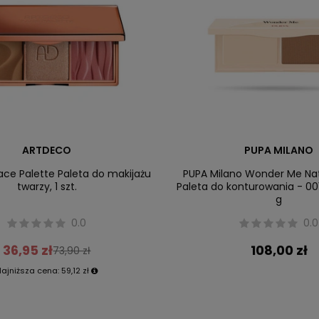
ARTDECO
PUPA MILANO
ce Palette Paleta do makijażu
PUPA Milano Wonder Me Nat
twarzy, 1 szt.
Paleta do konturowania - 001 
g
0.0
0.0
36,95 zł
108,00 zł
73,90 zł
Najniższa cena:
59,12 zł