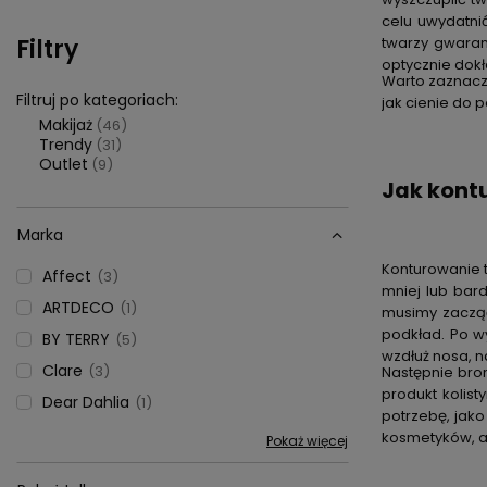
celu uwydatnić
Filtry
twarzy gwaran
optycznie dokł
Warto zaznaczy
Filtruj po kategoriach:
jak
cienie do 
Makijaż
(46)
Trendy
(31)
Outlet
(9)
Jak kont
Marka
Konturowanie t
Affect
3
mniej lub bar
ARTDECO
1
musimy zacząć
podkład. Po w
BY TERRY
5
wzdłuż nosa, n
Clare
3
Następnie bro
produkt kolis
Dear Dahlia
1
potrzebę, jak
kosmetyków, a 
Pokaż więcej