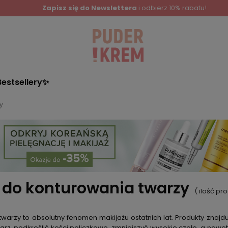
Zapisz się do Newslettera
i odbierz 10% rabatu!
Bestsellery✨
y
y do konturowania twarzy
( ilość p
warzy to absolutny fenomen makijażu ostatnich lat. Produkty znajd
arz, podkreślić kości policzkowe, zmniejszyć wysokie czoło, a naw