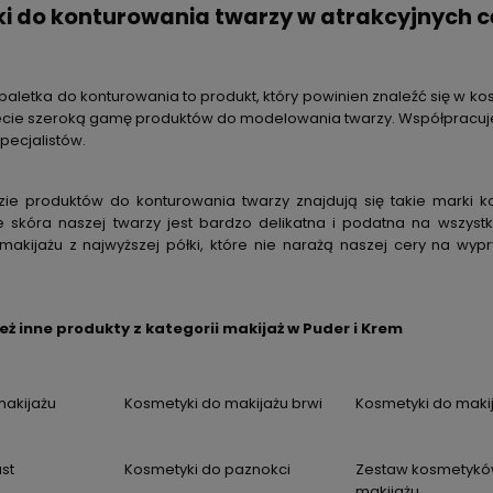
i do konturowania twarzy w atrakcyjnych 
paletka do konturowania to produkt, który powinien znaleźć się w ko
iecie szeroką gamę produktów do modelowania twarzy. Współpracujem
specjalistów.
zie produktów do konturowania twarzy znajdują się takie marki k
e skóra naszej twarzy jest bardzo delikatna i podatna na wszys
makijażu z najwyższej półki, które nie narażą naszej cery na wyp
ż inne produkty z kategorii makijaż w Puder i Krem
makijażu
Kosmetyki do makijażu brwi
Kosmetyki do maki
st
Kosmetyki do paznokci
Zestaw kosmetykó
makijażu