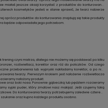
nie miałaś jeszcze okazji korzystać z produktów do konturowania
czterech kosmetyków jesteś w stanie sprawić, że twarz nabierze
rej oprócz produktów do konturowania znajdują się takie produkty
która będzie odpowiadała jego potrzebom.
trening czyni mistrza, dlatego nie możemy się poddawać po kilku
 bronzer,
rozświetlacz
,
korektor
oraz
róż do policzków
. Od czego
czne przebarwienia lub wypryski nakładamy korektor, a po nim
rowania twarzy. Pierwszym krokiem jest nałożenie rozświetlacza
rozcieramy nałożony produkt.
czkowe oraz boki nosa. Ponownie gąbeczką lub pędzlem rozcieramy
my sypki puder, który zmatowi nasz makijaż. Jeśli czujemy taką
iczkowe. Do konturowania twarzy potrzebujemy zaledwie czterech
na szukanie oraz kupno każdego produktu osobno.