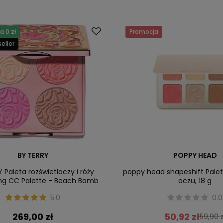
 0 zł
Promocja
eller
BY TERRY
POPPY HEAD
 Paleta rozświetlaczy i róży
poppy head shapeshift Palet
ing CC Palette - Beach Bomb
oczu, 18 g
5.0
0.0
269,00 zł
50,92 zł
59,90 z