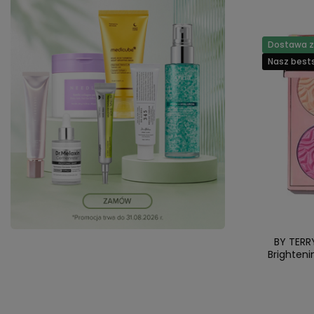
Dostawa za
Nasz bests
BY TERRY
Brighten