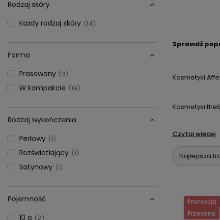
Rodzaj skóry
Każdy rodzaj skóry
14
Sprawdź popu
Forma
Prasowany
3
Kosmetyki Affe
W kompakcie
19
Kosmetyki the
Rodzaj wykończenia
Czytaj więcej
Perłowy
1
Rozświetlający
1
Najlepsza tr
Satynowy
1
Pojemność
Promocja
Przecena
10 g
2