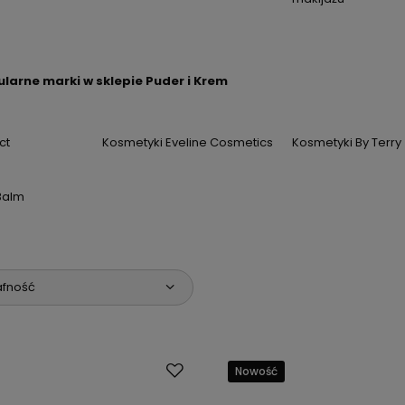
larne marki w sklepie Puder i Krem
ct
Kosmetyki Eveline Cosmetics
Kosmetyki By Terry
Balm
afność
Nowość