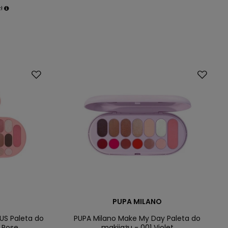
zł
PUPA MILANO
US Paleta do
PUPA Milano Make My Day Paleta do
t Rose
makijażu - 001 Violet