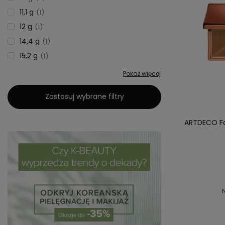
11,1 g
1
12 g
1
14,4 g
1
15,2 g
1
Pokaż więcej
Zastosuj wybrane filtry
ARTDECO Fa