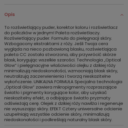
Opis
To rozświetlający puder, korektor koloru i rozświetlacz
do policzków w jednym! Paleta rozświetlaczy.
Rozświetlający puder. Formuła do pielęgnacji skóry.
Wzbogacony ekstraktami z róży. Jeśli Twoja cera
wygląda na nieco pozbawioną blasku, rozświetlająca
paleta CC została stworzona, aby przywrócić skórze
blask, korygując wszelkie szarości. Technologia „Optical
Glow” i pielęgnacyjne właściwości olejku z dzikiej róży
minimalizują niedoskonałości, wzmacniają blask skóry,
neutralizują zaczerwienienia i tworzą nieskazitelne
wykończenie. UNIKALNA FORMUŁA Specjalna technologia
„Optical Glow” zawiera mikropigmenty rozpraszające
światło i pigmenty korygujące kolor, aby uzyskać
nieskazitelny efekt, a odbijające światło pryzmaty
odświeżają cerę. Olejek z dzikiej róży nawilża i regeneruje
nie wysuszając skóry. EFEKT Cztery uniwersalne odcienie
uzupełniają wszystkie odcienie skóry, minimalizują
niedoskonałości i podkreślają naturalny blask skóry.