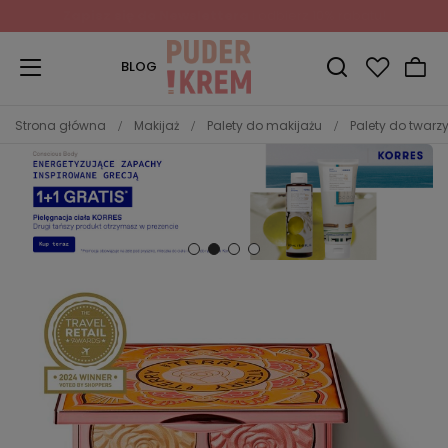
Zapisz się do Newslettera
i odbierz 10% rabatu!
BLOG
Strona główna
Makijaż
Palety do makijażu
Palety do twarz