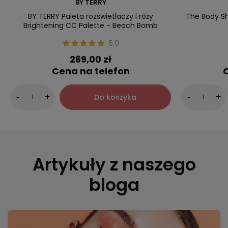
BY TERRY
BY TERRY Paleta rozświetlaczy i róży
The Body Sh
Brightening CC Palette - Beach Bomb
5.0
269,00 zł
Cena na telefon
C
Do koszyka
-
+
-
+
Artykuły z naszego
bloga