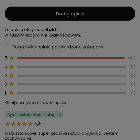
Dodaj opinię
Za opinię otrzymasz
5 pkt.
w naszym programie lojalnościowym.
Pokaż tylko opinie potwierdzone zakupem
5
18
4
0
3
0
2
0
1
0
Kliknij ocenę aby filtrować opinie
Opinia potwierdzona zakupem
5/5
Wszystko super, super produkt i szybka wysyłka. Jestem
zachwycona