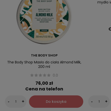
mydło w
C
THE BODY SHOP
The Body Shop Masło do ciała Almond Milk,
200 ml
0.0
76,00 zł
Cena na telefon
Do koszyka
-
+
-
+