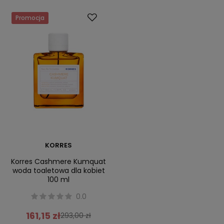
Promocja
KORRES
Korres Cashmere Kumquat
woda toaletowa dla kobiet
100 ml
0.0
161,15 zł
293,00 zł