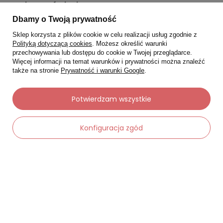
Moje zamówienia
Dbamy o Twoją prywatność
Status zamówienia
Sklep korzysta z plików cookie w celu realizacji usług zgodnie z
Śledzenie przesyłki
Polityką dotyczącą cookies
. Możesz określić warunki
przechowywania lub dostępu do cookie w Twojej przeglądarce.
Chcę zareklamować produkt
Więcej informacji na temat warunków i prywatności można znaleźć
także na stronie
Prywatność i warunki Google
.
Chcę zwrócić produkt
Chcę wymienić towar
Potwierdzam wszystkie
Kontakt
Konfiguracja zgód
Moje konto
Regulaminy
Dane kontaktowe