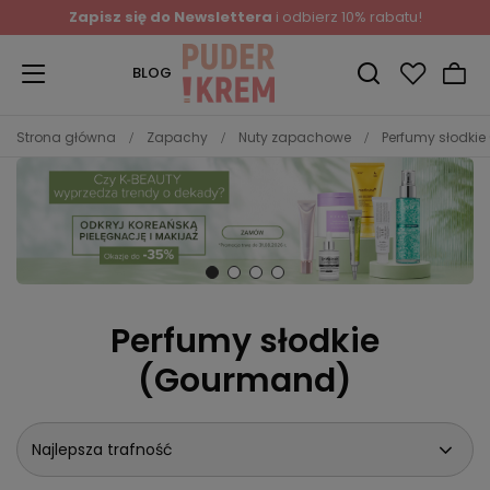
Zapisz się do Newslettera
i odbierz 10% rabatu!
BLOG
Strona główna
Zapachy
Nuty zapachowe
Perfumy słodki
Perfumy słodkie
(Gourmand)
Najlepsza trafność