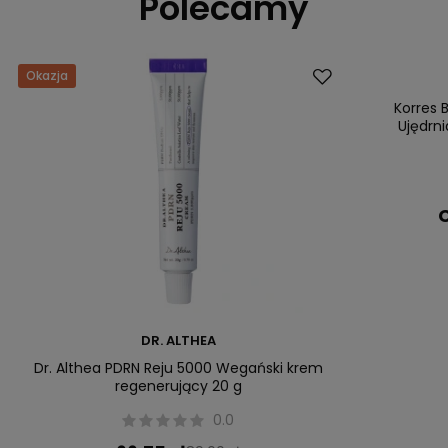
Polecamy
Okazja
Dostawa za 0 
Nasz bestsell
Korres 
Ujędrn
C
DR. ALTHEA
Dr. Althea PDRN Reju 5000 Wegański krem
regenerujący 20 g
0.0