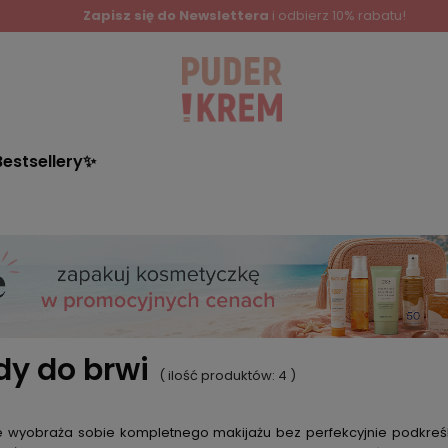
Zapisz się do Newslettera
i odbierz 10% rabatu!
Bestsellery✨
y do brwi
( ilość produktów:
4
)
e wyobraża sobie kompletnego makijażu bez perfekcyjnie podkreś