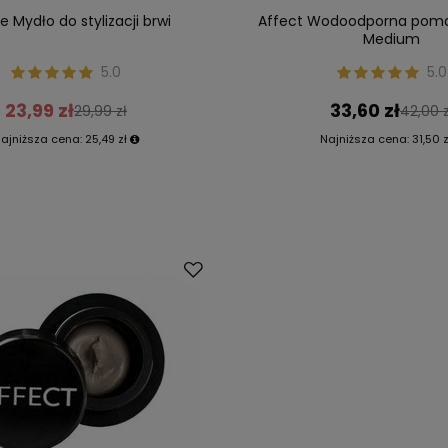
ne Mydło do stylizacji brwi
Affect Wodoodporna poma
Medium
5.0
5.0
23,99 zł
33,60 zł
29,99 zł
42,00 z
ajniższa cena:
25,49 zł
Najniższa cena:
31,50 z