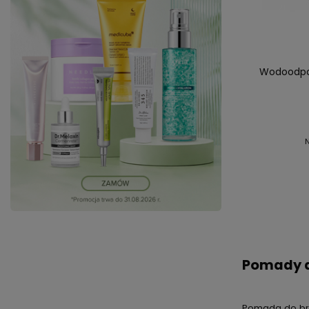
Wodoodpor
Pomady d
Pomada do brwi