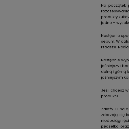
Na początek p
rozczesywania
produkty kulto
jedno – wysoka 
Następnie upew
sebum. W dalsz
rzadsze. Nakła
Następnie wype
jaśniejszy i b
dolną i górną 
jaśniejszym ko
Jeśli chcesz w
produktu.
Zależy Ci na 
zdarzają się 
niedociągnięc
pędzelka oraz 