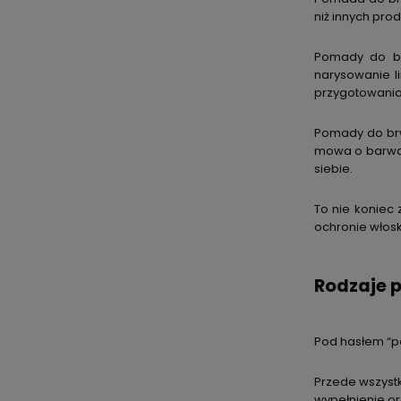
niż innych prod
Pomady do br
narysowanie li
przygotowania
Pomady do brw
mowa o barwac
siebie.
To nie koniec 
ochronie włoskó
Rodzaje 
Pod hasłem “po
Przede wszystk
wypełnienie o