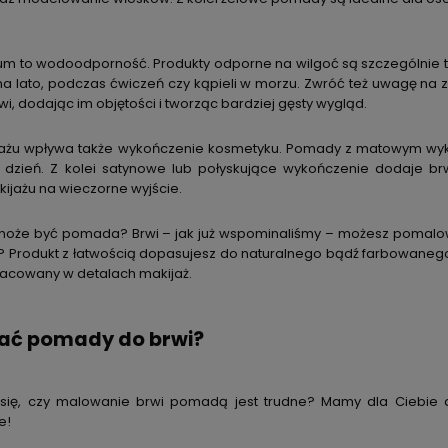
ium to wodoodporność. Produkty odporne na wilgoć są szczególnie tr
na lato, podczas ćwiczeń czy kąpieli w morzu. Zwróć też uwagę na z
i, dodając im objętości i tworząc bardziej gęsty wygląd.
jażu wpływa także wykończenie kosmetyku. Pomady z matowym wyko
 dzień. Z kolei satynowe lub połyskujące wykończenie dodaje 
ijażu na wieczorne wyjście.
może być pomada? Brwi – jak już wspominaliśmy – możesz pomalow
? Produkt z łatwością dopasujesz do naturalnego bądź farbowanego
racowany w detalach makijaż.
ać pomady do brwi?
się, czy malowanie brwi pomadą jest trudne? Mamy dla Ciebie 
e!