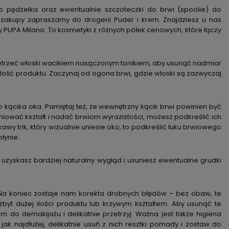
o pędzelka oraz ewentualnie szczoteczki do brwi (spoolie) do
akupy zapraszamy do drogerii Puder i krem. Znajdziesz u nas
zy PUPA Milano. To kosmetyki z różnych półek cenowych, które łączy
 przetrzeć włoski wacikiem nasączonym tonikiem, aby usunąć nadmiar
lość produktu. Zaczynaj od ogona brwi, gdzie włoski są zazwyczaj
 kącika oka. Pamiętaj też, że wewnętrzny kącik brwi powinien być
iniować kształt i nadać brwiom wyrazistości, możesz podkreślić ich
awy trik, który wizualnie uniesie oko, to podkreślić łuku brwiowego
łynie.
uzyskasz bardziej naturalny wygląd i usuniesz ewentualne grudki
 Na koniec zostaje nam korekta drobnych błędów – bez obaw, te
yt dużej ilości produktu lub krzywym kształtem. Aby usunąć te
do demakijażu i delikatnie przetrzyj. Ważna jest także higiena
jak najdłużej, delikatnie usuń z nich resztki pomady i zostaw do