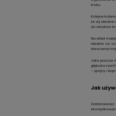
kroku.
Kolejne kryter
że są idealne 
do włosków brw
Na efekt maki
idealne na co
stworzenia mak
Jaka jeszcze 
głęboka czerń
– spójny i dop
Jak używ
Zastanawiasz 
skomplikowan