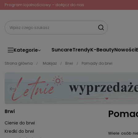
Program lojalnościowy – dołącz do nas
Suncare
Trendy
K-Beauty
Nowości
Kategorie
Strona główna
Makijaż
Brwi
Pomady do brwi
Pomad
Brwi
Cienie do brwi
Kredki do brwi
Wiele osób ni