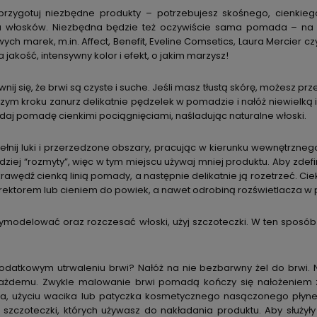
rzygotuj niezbędne produkty – potrzebujesz skośnego, cienkieg
 włosków. Niezbędna będzie też oczywiście sama pomada – na z
wych marek, m.in. Affect, Benefit, Eveline Comsetics, Laura Mercier c
jakość, intensywny kolor i efekt, o jakim marzysz!
nij się, że brwi są czyste i suche. Jeśli masz tłustą skórę, możesz
ym kroku zanurz delikatnie pędzelek w pomadzie i nałóż niewielką i
daj pomadę cienkimi pociągnięciami, naśladując naturalne włoski.
łnij luki i przerzedzone obszary, pracując w kierunku wewnętrznego
ardziej “rozmyty”, więc w tym miejscu używaj mniej produktu. Aby zdef
krawędź cienką linią pomady, a następnie delikatnie ją rozetrzeć. Ciek
rektorem lub cieniem do powiek, a nawet odrobiną rozświetlacza w p
ymodelować oraz rozczesać włoski, użyj szczoteczki. W ten sposób 
dodatkowym utrwaleniu brwi? Nałóż na nie bezbarwny żel do brwi.
każdemu. Zwykle malowanie brwi pomadą kończy się nałożeniem zb
ia, użyciu wacika lub patyczka kosmetycznego nasączonego płynem 
szczoteczki, których używasz do nakładania produktu. Aby służyły 