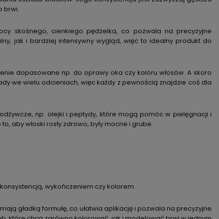
o brwi.
ocy skośnego, cienkiego pędzelka, co pozwala na precyzyjne
ny, jak i bardziej intensywny wygląd, więc to idealny produkt do
czenie dopasowane np. do oprawy oka czy koloru włosów. A skoro
y we wielu odcieniach, więc każdy z pewnością znajdzie coś dla
 odżywcze, np. olejki i peptydy, które mogą pomóc w pielęgnacji i
 to, aby włoski rosły zdrowo, były mocne i grube.
. konsystencją, wykończeniem czy kolorem.
ają gładką formułę, co ułatwia aplikację i pozwala na precyzyjne
b, które chcą zarówno kolorować, jak i modelować brwi w jednym