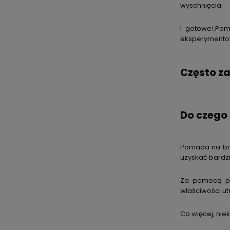
wyschnięcia.
I gotowe!.Pom
eksperymentow
Często z
Do czego
Pomada na brw
uzyskać bardzi
Za pomocą pom
właściwości ut
Co więcej, nie