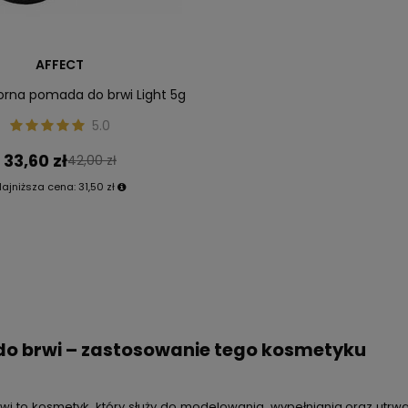
AFFECT
na pomada do brwi Light 5g
5.0
33,60 zł
42,00 zł
Najniższa cena:
31,50 zł
o brwi – zastosowanie tego kosmetyku
 to kosmetyk, który służy do modelowania, wypełniania oraz utrwal