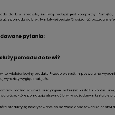
ada do brwi sprawiła, że Twój makijaż jest kompletny. Pamiętaj,
ać z pomadą do brwi, tym łatwiej będzie Ci osiągnąć pożądany efe
adawane pytania:
 służy pomada do brwi?
i to wielofunkcyjny produkt. Przede wszystkim pozwala na wypełn
ej wyrazisty wygląd makijażu.
ady można również precyzyjnie nakreślić kształt i kontur brwi,
rwalające, które pomagają utrzymać brwi w pożądanym kształcie prz
które produkty są koloryzowane, co pozwala dopasować kolor brwi d