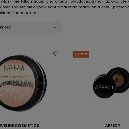
 włoski nie tylko nadają charakteru i uwydatniają makijaż oka, al
winien znaleźć się odpowiedni produkt do malowania brwi – pomada
klepu Puder i Krem.
afność
Okazja
EVELINE COSMETICS
AFFECT