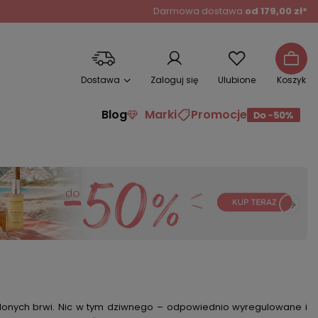
Darmowa dostawa
od 179,00 zł*
Dostawa
Zaloguj się
Ulubione
Koszyk
Blog
Marki
Promocje
lonych brwi. Nic w tym dziwnego – odpowiednio wyregulowane i