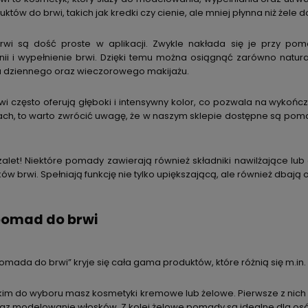
uktów do brwi, takich jak kredki czy cienie, ale mniej płynna niż żele d
wi są dość proste w aplikacji. Zwykle nakłada się je przy pom
nii i wypełnienie brwi. Dzięki temu można osiągnąć zarówno natural
 dziennego oraz wieczorowego makijażu.
i często oferują głęboki i intensywny kolor, co pozwala na wykoń
h, to warto zwrócić uwagę, że w naszym sklepie dostępne są pomad
zalet! Niektóre pomady zawierają również składniki nawilżające lub
w brwi. Spełniają funkcję nie tylko upiększającą, ale również dbają o
pomad do brwi
mada do brwi” kryje się cała gama produktów, które różnią się m.in
im do wyboru masz kosmetyki kremowe lub żelowe. Pierwsze z nich m
raz modelowanie włosków. Z kolei żelowe pomady są idealne dla osó