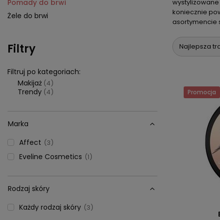
wystylizowane
Pomady do brwi
koniecznie po
Żele do brwi
asortymencie s
Filtry
Najlepsza tr
Filtruj po kategoriach:
Makijaż
(4)
Trendy
(4)
Promocja
Marka
Affect
3
Eveline Cosmetics
1
Rodzaj skóry
Każdy rodzaj skóry
3