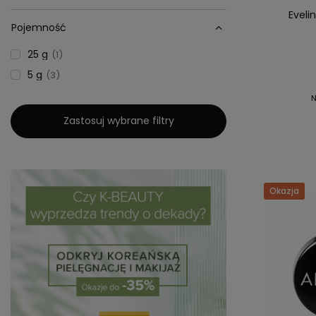
Eveli
Pojemność
25 g
1
5 g
3
N
Zastosuj wybrane filtry
Okazja