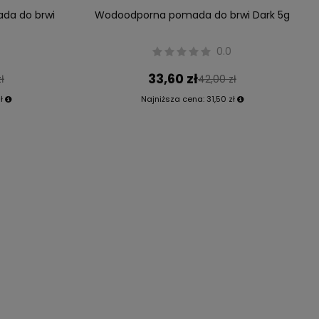
da do brwi
Wodoodporna pomada do brwi Dark 5g
0.0
33,60 zł
ł
42,00 zł
ł
Najniższa cena:
31,50 zł