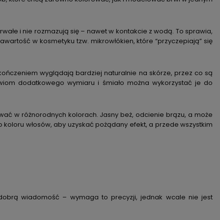
wałe i nie rozmazują się – nawet w kontakcie z wodą. To sprawia,
awartość w kosmetyku tzw. mikrowłókien, które “przyczepiają” się
ńczeniem wyglądają bardziej naturalnie na skórze, przez co są
brwiom dodatkowego wymiaru i śmiało można wykorzystać je do
ać w różnorodnych kolorach. Jasny beż, odcienie brązu, a może
 koloru włosów, aby uzyskać pożądany efekt, a przede wszystkim
dobrą wiadomość – wymaga to precyzji, jednak wcale nie jest