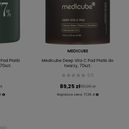
MEDICUBE
Pad Płatki
Medicube Deep Vita C Pad Płatki do
70szt.
twarzy, 70szt.
0.0
89,25 zł
zł
119,00 zł
ł
Najniższa cena:
77,35 zł