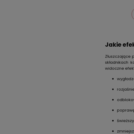
Jakie efe
Złuszczające p
składnikach 
widoczne efekt
wygładze
rozjaśni
odblokow
poprawę
świeższy
zmniejsz