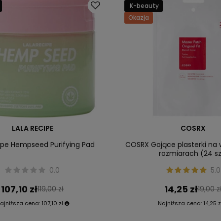
K-beauty
Okazja
LALA RECIPE
COSRX
ipe Hempseed Purifying Pad
COSRX Gojące plasterki na 
rozmiarach (24 sz
0.0
5.0
107,10 zł
14,25 zł
119,00 zł
19,00 z
ajniższa cena:
107,10 zł
Najniższa cena:
14,25 z