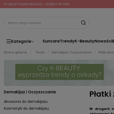
Program lojalnościowy – dołącz do nas
Suncare
Trendy
K-Beauty
Nowości
Kategorie
Strona główna
Twarz
Demakijaż i Oczyszczanie
Płatki złu
Płatki
Demakijaż i Oczyszczanie
Akcesoria do demakijażu
Kosmetyki do demakijażu
W drogerii 
aktywnymi fo