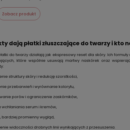
Zobacz produkt
kty dają
płatki złuszczające do twarzy
i kto 
łatki do twarzy
działają jak ekspresowy reset dla skóry. Ich formuły
kojących, które wspólnie usuwają martwy naskórek oraz wspier
y:
nie struktury skóry i redukcję szorstkości,
enie przebarwień i wyrównanie kolorytu,
anie porów i ograniczenie zaskórników,
 wchłaniania serum i kremów,
, bardziej promienny wygląd,
enie widoczności drobnych linii wynikających z przesuszenia.