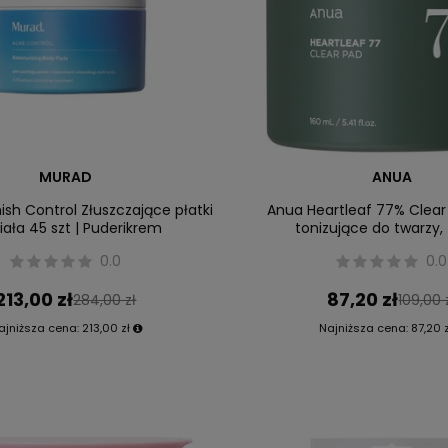
MURAD
ANUA
sh Control Złuszczające płatki
Anua Heartleaf 77% Clear 
iała 45 szt | Puderikrem
tonizujące do twarzy, 
0.0
0.0
213,00 zł
87,20 zł
284,00 zł
109,00 
ajniższa cena:
213,00 zł
Najniższa cena:
87,20 z