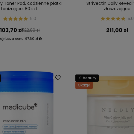
ly Toner Pad, codzienne płatki
StriVectin Daily Reveal
tonizujące, 80 szt.
złuszczające
5.0
5.0
103,70 zł
211,00 zł
122,00 zł
ajniższa cena:
97,60 zł
K-beauty
Okazja