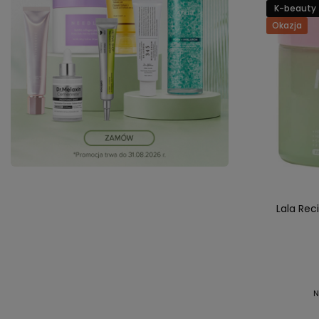
K-beauty
Okazja
Lala Rec
N