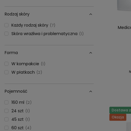
Rodzaj skóry
Każdy rodzaj skóry
7
Medicu
Skóra wrażliwa i problematyczna
1
Forma
W kompakcie
1
W płatkach
N
2
Pojemność
160 ml
2
Dostawa za
24 szt
1
Okazja
45 szt
1
60 szt
4