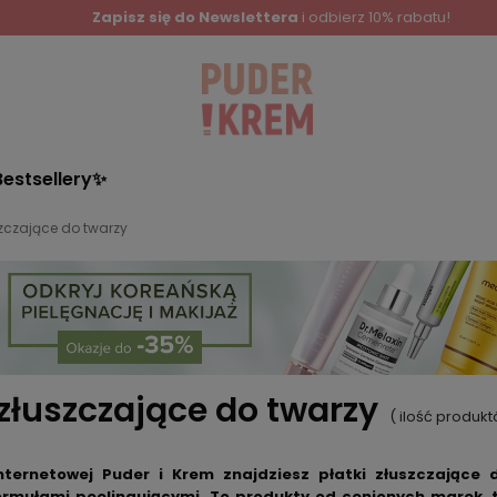
Zapisz się do Newslettera
i odbierz 10% rabatu!
Bestsellery✨
szczające do twarzy
 złuszczające do twarzy
( ilość produk
internetowej Puder i Krem znajdziesz
płatki złuszczające 
rmułami peelingującymi. To produkty od cenionych marek, ta