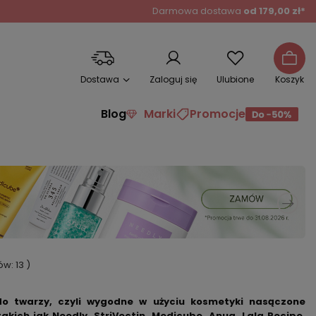
Darmowa dostawa
od 179,00 zł*
Dostawa
Zaloguj się
Ulubione
Koszyk
Blog
Marki
Promocje
tów:
13
)
do twarzy
, czyli wygodne w użyciu kosmetyki nasączone
kich jak Needly, StriVectin, Medicube, Anua, Lala Recipe,