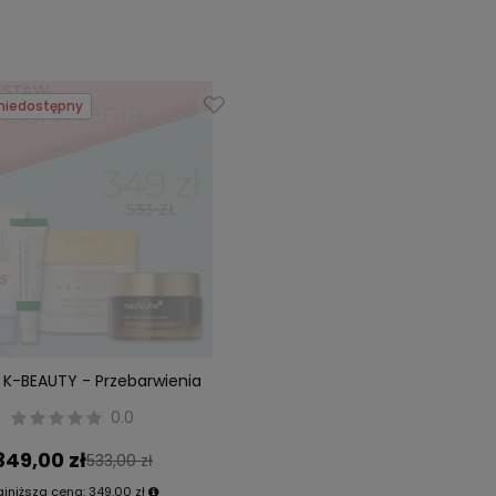
niedostępny
 K-BEAUTY - Przebarwienia
0.0
349,00 zł
533,00 zł
ajniższa cena:
349,00 zł