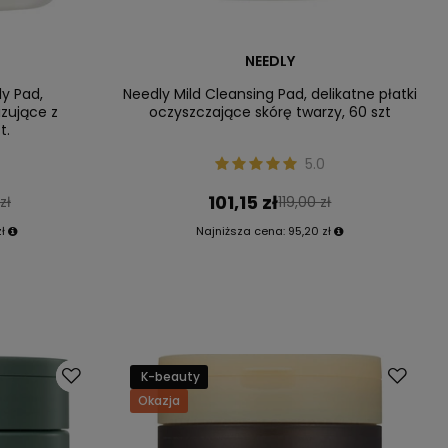
NEEDLY
ly Pad,
Needly Mild Cleansing Pad, delikatne płatki
izujące z
oczyszczające skórę twarzy, 60 szt
t.
5.0
101,15 zł
zł
119,00 zł
zł
Najniższa cena:
95,20 zł
K-beauty
Okazja