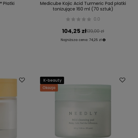
™ Płatki
Medicube Kojic Acid Turmeric Pad płatki
tonizujące 160 ml (70 sztuk)
0.0
104,25 zł
139,00 zł
Najniższa cena:
74,25 zł
K-beauty
Okazja