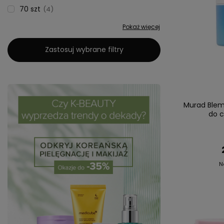
70 szt
4
Pokaż więcej
Zastosuj wybrane filtry
Murad Blemi
do c
N