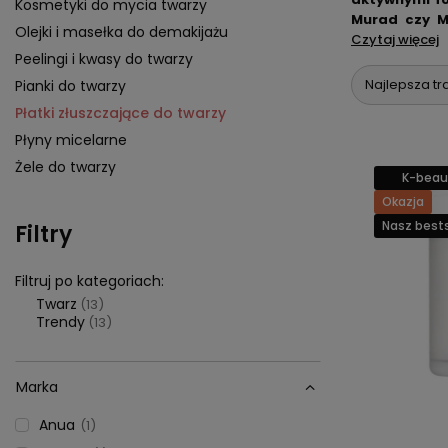
Kosmetyki do mycia twarzy
Murad czy Me
Olejki i masełka do demakijażu
pielęgnacji 
Czytaj więcej
Peelingi i kwasy do twarzy
Najlepsza tr
Pianki do twarzy
Płatki złuszczające do twarzy
Płyny micelarne
Żele do twarzy
K-beau
Okazja
Nasz bests
Filtry
Filtruj po kategoriach:
Twarz
(13)
Trendy
(13)
Marka
Anua
1