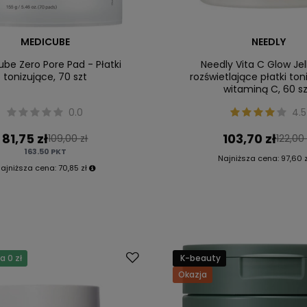
MEDICUBE
NEEDLY
be Zero Pore Pad - Płatki
Needly Vita C Glow Jel
tonizujące, 70 szt
rozświetlające płatki ton
witaminą C, 60 sz
0.0
4.5
81,75 zł
103,70 zł
109,00 zł
122,00 
163.50
PKT
Najniższa cena:
97,60 
ajniższa cena:
70,85 zł
 0 zł
K-beauty
Okazja