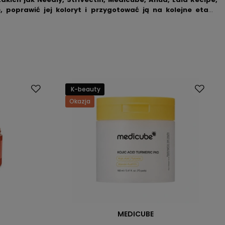
 poprawić jej koloryt i przygotować ją na kolejne etapy
nicznych.
K-beauty
Okazja
MEDICUBE