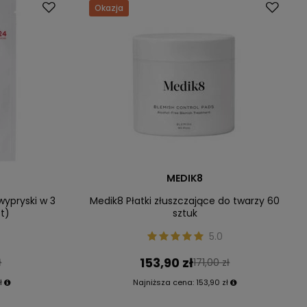
Okazja
MEDIK8
wypryski w 3
Medik8 Płatki złuszczające do twarzy 60
t)
sztuk
5.0
153,90 zł
ł
171,00 zł
ł
Najniższa cena:
153,90 zł