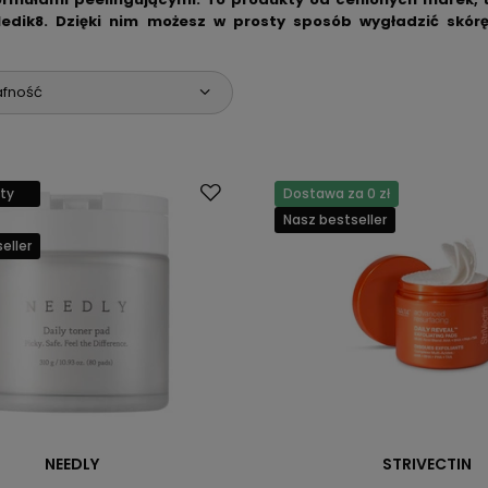
dik8. Dzięki nim możesz w prosty sposób wygładzić skórę,
– bez konieczności stosowania tradycyjnych peelingów mecha
afność
ty
Dostawa za 0 zł
Nasz bestseller
eller
NEEDLY
STRIVECTIN