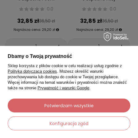
0.0
0.0
32,85 zł
32,85 zł
36,50 zł
36,50 zł
Najniższa cena:
29,20 zł
Najniższa cena:
29,20 zł
-
-
+
+
Dbamy o Twoją prywatność
Do koszyka
Do koszyka
Sklep korzysta z plików cookie w celu realizacji usług zgodnie z
Polityką dotyczącą cookies
. Możesz określić warunki
przechowywania lub dostępu do cookie w Twojej przeglądarce.
Więcej informacji na temat warunków i prywatności można znaleźć
także na stronie
Prywatność i warunki Google
.
Okazja
Okazja
Potwierdzam wszystkie
Konfiguracja zgód