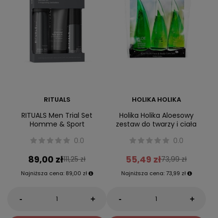
RITUALS
HOLIKA HOLIKA
RITUALS Men Trial Set
Holika Holika Aloesowy
Homme & Sport
zestaw do twarzy i ciała
0.0
0.0
89,00 zł
55,49 zł
111,25 zł
73,99 zł
Najniższa cena:
89,00 zł
Najniższa cena:
73,99 zł
-
-
+
+