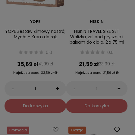
YOPE
HISKIN
YOPE Zestaw Zimowy nastrój
HISKIN TRAVEL SIZE SET
Mydło + Krem do rąk
Walizka, żel pod prysznic i
balsam do ciała, 2 x 75 ml
0.0
0.0
35,69 zł
21,59 zł
41,99 zł
23,99 zł
Najniższa cena:
33,59 zł
Najniższa cena:
21,59 zł
-
-
+
+
Do koszyka
Do koszyka
Promocja
Okazja