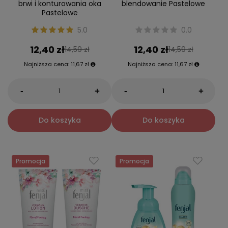
brwi i konturowania oka
blendowanie Pastelowe
Pastelowe
5.0
0.0
12,40 zł
12,40 zł
14,59 zł
14,59 zł
Najniższa cena:
11,67 zł
Najniższa cena:
11,67 zł
-
-
+
+
Do koszyka
Do koszyka
Promocja
Promocja