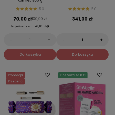
Karmel, 900 g
5.0
5.0
70,00 zł
341,00 zł
100,00 zł
Najniższa cena:
49,88 zł
-
-
+
+
Do koszyka
Do koszyka
Promocja
Dostawa za 0 zł
Przecena