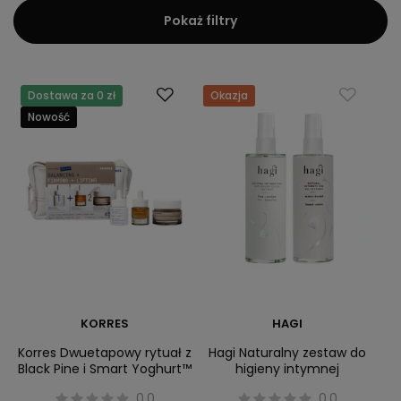
Pokaż filtry
Dostawa za 0 zł
Okazja
Nowość
KORRES
HAGI
Korres Dwuetapowy rytuał z
Hagi Naturalny zestaw do
Black Pine i Smart Yoghurt™
higieny intymnej
0.0
0.0