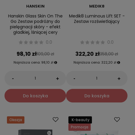
HANSKIN
MEDIK8
Hanskin Glass Skin On The
Medik8 Luminous Lift SET -
Go Zestaw podróżny do
Zestaw rozświetlający
pielęgnacji skóry - efekt
gładkiej, lśniącej cery
0.0
0.0
98,10 zł
322,20 zł
109,00 zł
358,00 zł
Najniższa cena:
98,10 zł
Najniższa cena:
322,20 zł
-
-
+
+
Do koszyka
Do koszyka
Okazja
K-beauty
Promocja