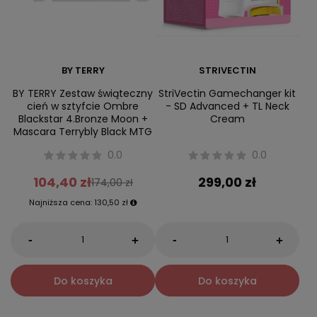
BY TERRY
STRIVECTIN
BY TERRY Zestaw świąteczny
StriVectin Gamechanger kit
cień w sztyfcie Ombre
- SD Advanced + TL Neck
Blackstar 4.Bronze Moon +
Cream
Mascara Terrybly Black MTG
0.0
0.0
104,40 zł
299,00 zł
174,00 zł
Najniższa cena:
130,50 zł
-
-
+
+
Do koszyka
Do koszyka