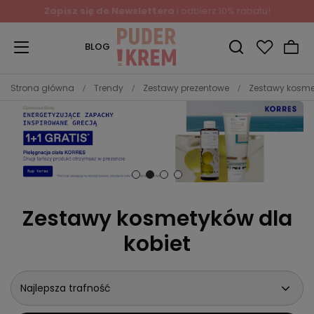
Zapisz się do Newslettera
i odbierz 10% rabatu!
BLOG
Strona główna
Trendy
Zestawy prezentowe
Zestawy kosme
Zestawy kosmetyków dla
kobiet
Najlepsza trafność