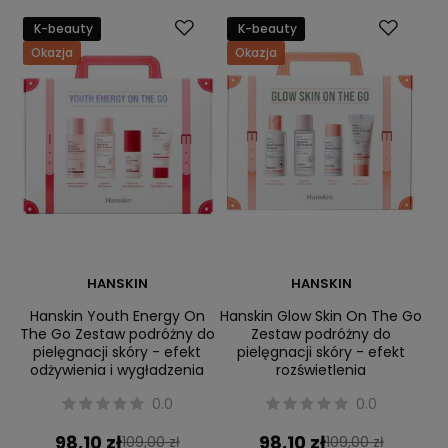
K-beauty
K-beauty
Okazja
Okazja
HANSKIN
HANSKIN
Hanskin Youth Energy On
Hanskin Glow Skin On The Go
The Go Zestaw podróżny do
Zestaw podróżny do
pielęgnacji skóry - efekt
pielęgnacji skóry - efekt
odżywienia i wygładzenia
rozświetlenia
0.0
0.0
98,10 zł
98,10 zł
109,00 zł
109,00 zł