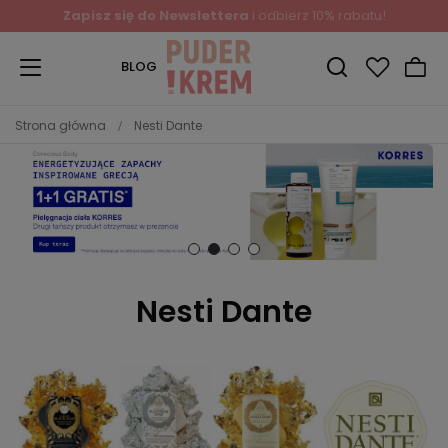
Zapisz się do Newslettera
i odbierz 10% rabatu!
BLOG
Strona główna
Nesti Dante
Nesti Dante