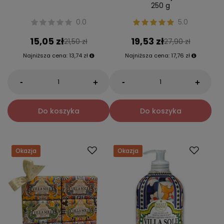
250 g
0.0
5.0
15,05 zł
19,53 zł
21,50 zł
27,90 zł
Najniższa cena:
13,74 zł
Najniższa cena:
17,76 zł
-
-
+
+
Do koszyka
Do koszyka
Okazja
Okazja