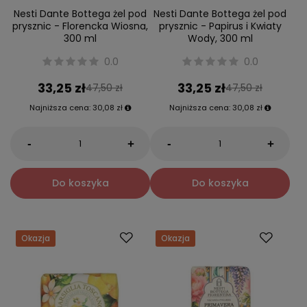
Nesti Dante Bottega żel pod
Nesti Dante Bottega żel pod
prysznic - Florencka Wiosna,
prysznic - Papirus i Kwiaty
300 ml
Wody, 300 ml
0.0
0.0
33,25 zł
33,25 zł
47,50 zł
47,50 zł
Najniższa cena:
30,08 zł
Najniższa cena:
30,08 zł
-
-
+
+
Do koszyka
Do koszyka
Okazja
Okazja