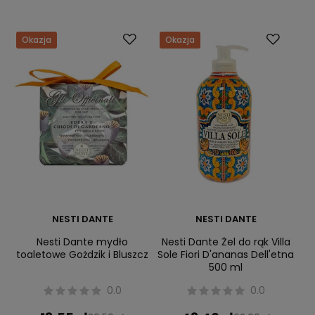
Okazja
Okazja
NESTI DANTE
NESTI DANTE
Nesti Dante mydło
Nesti Dante Żel do rąk Villa
toaletowe Gożdzik i Bluszcz
Sole Fiori D'ananas Dell'etna
500 ml
0.0
0.0