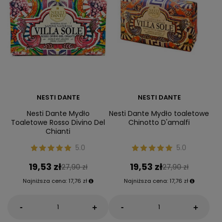
NESTI DANTE
NESTI DANTE
Nesti Dante Mydło
Nesti Dante Mydło toaletowe
Toaletowe Rosso Divino Del
Chinotto D'amalfi
Chianti
5.0
5.0
19,53 zł
19,53 zł
27,90 zł
27,90 zł
Najniższa cena:
17,76 zł
Najniższa cena:
17,76 zł
-
-
+
+