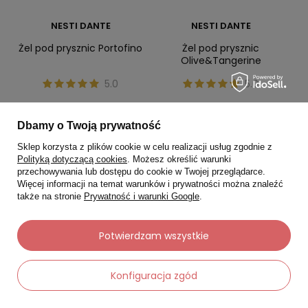
NESTI DANTE
NESTI DANTE
Żel pod prysznic Portofino
Żel pod prysznic
Olive&Tangerine
5.0
5.0
33,25 zł
33,25 zł
47,50 zł
47,50 zł
Dbamy o Twoją prywatność
Najniższa cena:
30,08 zł
Najniższa cena:
30,08 zł
Sklep korzysta z plików cookie w celu realizacji usług zgodnie z
Polityką dotyczącą cookies
. Możesz określić warunki
-
-
+
+
przechowywania lub dostępu do cookie w Twojej przeglądarce.
Więcej informacji na temat warunków i prywatności można znaleźć
także na stronie
Prywatność i warunki Google
.
Do koszyka
Do koszyka
Potwierdzam wszystkie
Okazja
Okazja
Konfiguracja zgód