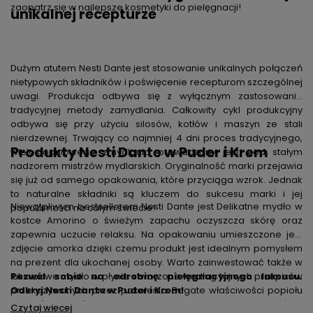
zaopatrz się w najlepsze
kosmetyki do pielęgnacji
!
unikalnej recepturze
Dużym atutem Nesti Dante jest stosowanie unikalnych połączeń
nietypowych składników i poświęcenie recepturom szczególnej
uwagi. Produkcja odbywa się z wyłącznym zastosowanie
tradycyjnej metody zamydlania. Całkowity cykl produkcyjny
odbywa się przy użyciu silosów, kotłów i maszyn ze stali
nierdzewnej. Trwający co najmniej 4 dni proces tradycyjnego,
Produkty Nesti Dante w Puder i Krem
wielostopniowego zmydlania prowadzony jest pod stałym
nadzorem mistrzów mydlarskich. Oryginalność marki przejawia
się już od samego opakowania, które przyciąga wzrok. Jednak
to naturalne składniki są kluczem do sukcesu marki i jej
Niewątpliwym bestsellerem Nesti Dante jest Delikatne
mydło w
popularności na całym świecie!
kostce Amorino
o świeżym zapachu oczyszcza skórę oraz
zapewnia uczucie relaksu. Na opakowaniu umieszczone jest
zdjęcie amorka dzięki czemu produkt jest idealnym pomysłem
na prezent dla ukochanej osoby. Warto zainwestować także w
luksusowe mydło w płynie
Pozwól sobie na odrobinę pielęgnacyjnego luksusu.
stworzone według tajnych przepisów
przekazywanych przez pokolenia. Bogate właściwości popiołu
Odkryj Nesti Dante w Puder i Krem!
afrykańskich roślin i kory, takich jak babki lancetowate, płatki
Czytaj więcej