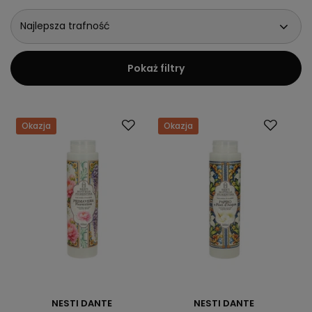
owsiane i kakao, głęboko oczyszczają skórę, jednocześnie
poprawiając krążenie i pobudzając odnowę komórkową, nie
Najlepsza trafność
będąc jednocześnie tak agresywnym jak peeling. Masło Shea
pomaga nawilżyć skórę. Radosna nuta paczuli i pikantnego
różowego pieprzu w połączeniu ze zmysłowym hiacyntem i
Pokaż filtry
świeżym jaśminem ujawnia niespodziewanie bogaty zapach.
Okazja
Okazja
NESTI DANTE
NESTI DANTE