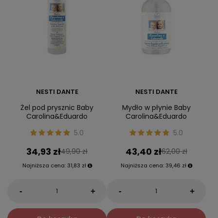
NESTI DANTE
NESTI DANTE
Żel pod prysznic Baby
Mydło w płynie Baby
Carolina&Eduardo
Carolina&Eduardo
5.0
5.0
34,93 zł
43,40 zł
49,90 zł
62,00 zł
Najniższa cena:
31,83 zł
Najniższa cena:
39,46 zł
-
-
+
+