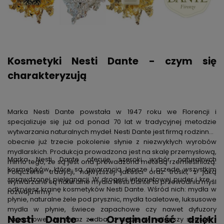
Kosmetyki Nesti Dante - czym się
charakteryzują
Marka Nesti Dante powstała w 1947 roku we Florencji i
specjalizuje się już od ponad 70 lat w tradycyjnej metodzie
wytwarzania naturalnych mydeł. Nesti Dante jest firmą rodzinną i
obecnie już trzecie pokolenie słynie z niezwykłych wyrobów
mydlarskich. Produkcja prowadzona jest na skalę przemysłową,
Marka Nesti Dante oferuje szeroki wybór naturalnych
mimo tego, że są jest ona prowadzona metodą rzemieślniczą.
kosmetyków, które są gwarancją lepsze i przede wszystkim
Połączenie tradycji, najwyższej jakości oraz troski, z jaką
sprawdzonej pielęgnacji. W drogerii internetowej puder i krem
wytwarzane są
naturalne mydła
Nesti Dante to przewodnia myśl
odkryjesz krainę kosmetyków Nesti Dante. Wśród nich:
mydła w
rozwoju firmy.
płynie
,
naturalne żele pod prysznic
, mydła toaletowe, luksusowe
mydła w płynie, świece zapachowe czy nawet dyfuzory
Nesti Dante - Oryginalność dzięki
zapachowe. Już teraz zadbaj o siebie w najlepszy sposób i