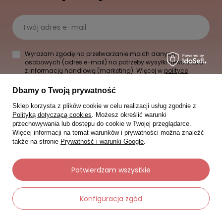
Twój adres e-mail
Wyrażam zgodę na przetwarzanie moich danych
osobowych (adres e-mail) na potrzeby wysyłki newslettera
z informacją handlową (marketing). Więcej w
polityce
prywatności.
Dbamy o Twoją prywatność
Zapisz się
Sklep korzysta z plików cookie w celu realizacji usług zgodnie z
Polityką dotyczącą cookies
. Możesz określić warunki
przechowywania lub dostępu do cookie w Twojej przeglądarce.
Więcej informacji na temat warunków i prywatności można znaleźć
także na stronie
Prywatność i warunki Google
.
Potwierdzam wszystkie
Konfiguracja zgód