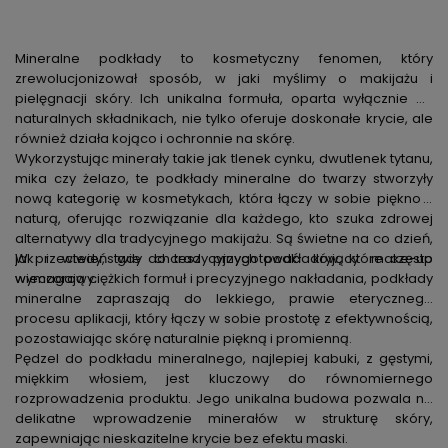
Mineralne podkłady to kosmetyczny fenomen, który
zrewolucjonizował sposób, w jaki myślimy o makijażu i
pielęgnacji skóry. Ich unikalna formuła, oparta wyłącznie na
naturalnych składnikach, nie tylko oferuje doskonałe krycie, ale
również działa kojąco i ochronnie na skórę.
Wykorzystując minerały takie jak tlenek cynku, dwutlenek tytanu,
mika czy żelazo, te podkłady mineralne do twarzy stworzyły
nową kategorię w kosmetykach, która łączy w sobie piękno z
naturą, oferując rozwiązanie dla każdego, kto szuka zdrowej
alternatywy dla tradycyjnego makijażu. Są świetne na co dzień,
jak i wtedy, gdy chcesz przygotować kryjący make-up
W przeciwieństwie do tradycyjnych podkładów, które często
wieczorowy.
wymagają ciężkich formuł i precyzyjnego nakładania, podkłady
mineralne zapraszają do lekkiego, prawie eterycznego
procesu aplikacji, który łączy w sobie prostotę z efektywnością,
pozostawiając skórę naturalnie piękną i promienną.
Pędzel do podkładu mineralnego, najlepiej kabuki, z gęstymi,
miękkim włosiem, jest kluczowy do równomiernego
rozprowadzenia produktu. Jego unikalna budowa pozwala na
delikatne wprowadzenie minerałów w strukturę skóry,
zapewniając nieskazitelne krycie bez efektu maski.