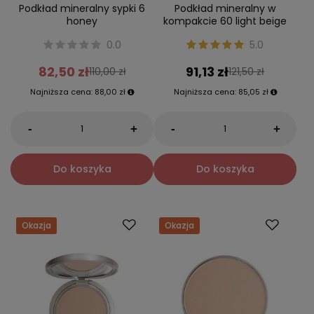
Podkład mineralny sypki 6
Podkład mineralny w
honey
kompakcie 60 light beige
0.0
5.0
82,50 zł
91,13 zł
110,00 zł
121,50 zł
Najniższa cena:
88,00 zł
Najniższa cena:
85,05 zł
-
-
+
+
Do koszyka
Do koszyka
Okazja
Okazja