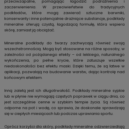
przeciwzapalne, pomagając łagodzić podrażnienia i
zaczerwienienia. W przeciwieństwie do tradycyjnych
podkładów, które mogą zawierać sztuczne barwniki,
konserwanty i inne potencjalnie drażniące substancje, podkłady
mineralne oferują czystą, łagodzącą formułę, która wspiera
skórę, zamiast ją obciążać.
Mineralne podkłady do twarzy zachwycają również swoją
wszechstronnością. Mogą być stosowane na różne sposoby, w
zależności od pożądanego efekty – od lekkiego, naturalnego
wykończenia, po pełne krycie, które zatuszuje wszelkie
niedoskonałości bez efektu maski. Dzięki temu, że są łatwe w
aplikacji, pozwalają na budowanie warstw, dając kontrolę nad
końcowym efektem.
Inną zaletą jest ich długotrwałość. Podkłady mineralne sypkie
lub w płynie nie wymagają częstych poprawek w ciągu dnia, co
jest szczególnie cenne w szybkim tempie życia. Są również
odporne na pot i wodę, co sprawia, że doskonale sprawdzają
się w ciepłych miesiącach lub podczas uprawiania sportu.
Oprócz korzyści dla skóry, podkłady mineralne odzwierciedlają