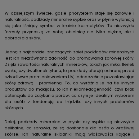
W dzisiejszym świecie, gdzie priorytetem staje się zdrowie i
naturalność, podkłady mineralne sypkie oraz w płynie wyłaniają
się jako lśniący symbol w krainie kosmetyków. Te niezwykłe
formuły przynoszą ze sobą obietnicę nie tylko piękna, ale i
dobroci dla skóry.
Jedną z najbardziej znaczących zalet podkładów mineralnych
jest ich niezrównana zdolność do promowania zdrowej skóry.
Dzięki zawartości naturalnych minerałów, takich jak mika, tlenek
cynku, czy dwutlenek tytanu, te podkłady oferują ochronę przed
szkodliwym promieniowaniem UV, jednocześnie pozostawiając
skórę zdrową i promienną. To, co wyróżnia je na tle innych
produktów do makijażu, to ich niekomedogenność, czyli brak
potencjału do zatykania porów, co czyni je idealnym wyborem
dla osób z tendencją do trądziku czy innych problemów
skórnych.
Dalej, podkłady mineralne w płynie czy sypkie są niezwykle
delikatne, co sprawia, że są doskonałe dla osób o wrażliwej
skórze. Ich naturalne składniki mają właściwości kojące i