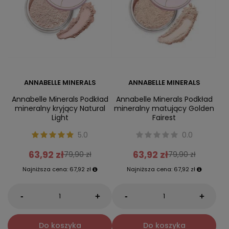
ANNABELLE MINERALS
ANNABELLE MINERALS
Annabelle Minerals Podkład
Annabelle Minerals Podkład
mineralny kryjący Natural
mineralny matujący Golden
Light
Fairest
5.0
0.0
63,92 zł
63,92 zł
79,90 zł
79,90 zł
Najniższa cena:
67,92 zł
Najniższa cena:
67,92 zł
-
-
+
+
Do koszyka
Do koszyka