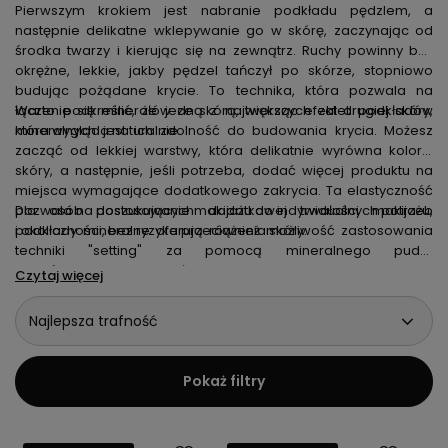
Pierwszym krokiem jest nabranie podkładu pędzlem, a
następnie delikatne wklepywanie go w skórę, zaczynając od
środka twarzy i kierując się na zewnątrz. Ruchy powinny być
okrężne, lekkie, jakby pędzel tańczył po skórze, stopniowo
budując pożądane krycie. To technika, która pozwala na
łączenie się minerałów ze skórą, tworząc efekt drugiej skóry,
Warto podkreślić, że jedną z największych zalet podkładów
która wygląda naturalnie.
mineralnych jest ich zdolność do budowania krycia. Możesz
zacząć od lekkiej warstwy, która delikatnie wyrówna koloryt
skóry, a następnie, jeśli potrzeba, dodać więcej produktu na
miejsca wymagające dodatkowego zakrycia. Ta elastyczność
pozwala na dostosowanie makijażu do indywidualnych potrzeb
Dla osób poszukujących dodatkowej trwałości makijażu,
i okoliczności, bez ryzyka przeciążenia skóry.
podkłady mineralne oferują również możliwość zastosowania
techniki "setting" za pomocą mineralnego pudru
wykończeniowego. Nakładany delikatnymi pociągnięciami
Czytaj więcej
pędzla, puder nie tylko przedłuży trwałość makijażu, ale również
zapewni matowe wykończenie.
Najlepsza trafność
Pokaż filtry