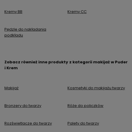
Kremy BB
Kremy CC
Pędzle do nakładania
podkładu
Zobacz również inne produkty z kategorii makijaż w Puder
i Krem
Makijaż
Kosmetyki do makijażu twarzy
Bronzery do twarzy
Róże do policzków
Rozświetlacze do twarzy
Palety do twarzy