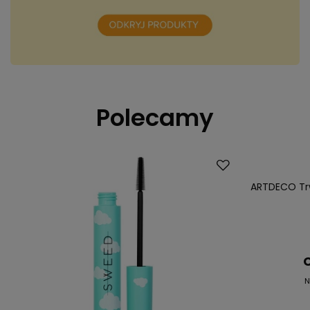
Polecamy
Promocja
ARTDECO Trw
C
N