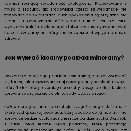
również rosnącą świadomość ekologiczną. Produkowane z
myślą o szacunku dla środowiska, często są wegańskie, nie
testowane na zwierzętach, a ich opakowania są przyjazne dla
Ziemi. Ta odpowiedzialność wobec natury jest nie tylko
wyrazem dbałości o planetę, ale także o nas samych, ponieważ
to, co nakładamy na skórę, ma bezpośredni wpływ na nasze
zdrowie.
Jak wybrać idealny podkład mineralny?
Wybieranie idealnego podkładu mineralnego może wydawać
się trochę jak poszukiwanie najlepszego przyjaciela dla swojej
skóry. To taki, który rozumie jej potrzeby, pasuje do niej idealnie i
sprawia, że czujesz się świetnie, kiedy jesteście razem.
Każda cera jest inna i potrzebuje czegoś innego. Jeśli masz
skórę suchą, szukaj podkładu, który dodatkowo ją nawilży i nie
sprawi, że będzie wyglądać na jeszcze bardziej suchą. Dla osób
z tłustą cerą lepsze będą podkłady, które pomagają
kontrolować błyszczenie się skóry. A jeśli Twoja skóra jest