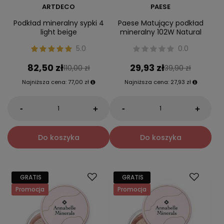
ARTDECO
PAESE
Podkład mineralny sypki 4
Paese Matujący podkład
light beige
mineralny 102W Natural
5.0
0.0
82,50 zł
29,93 zł
110,00 zł
39,90 zł
Najniższa cena:
77,00 zł
Najniższa cena:
27,93 zł
-
-
+
+
Do koszyka
Do koszyka
GRATIS
GRATIS
Promocja
Promocja