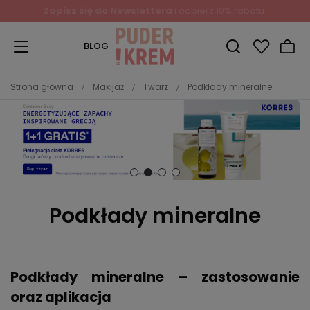
Zapisz się do Newslettera
i odbierz 10% rabatu!
BLOG
Strona główna
Makijaż
Twarz
Podkłady mineralne
Podkłady mineralne
Podkłady mineralne – zastosowanie
oraz aplikacja