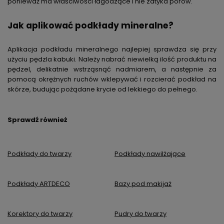
ponieważ ma właściwości łagodzące i nie zatyka porów.
Jak aplikować podkłady mineralne?
Aplikacja podkładu mineralnego najlepiej sprawdza się przy
użyciu pędzla kabuki. Należy nabrać niewielką ilość produktu na
pędzel, delikatnie wstrząsnąć nadmiarem, a następnie za
pomocą okrężnych ruchów wklepywać i rozcierać podkład na
skórze, budując pożądane krycie od lekkiego do pełnego.
Sprawdź również
Podkłady do twarzy
Podkłady nawilżające
Podkłady ARTDECO
Bazy pod makijaż
Korektory do twarzy
Pudry do twarzy