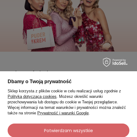
Moje zamówienia
Dbamy o Twoją prywatność
Status zamówienia
Sklep korzysta z plików cookie w celu realizacji usług zgodnie z
Śledzenie przesyłki
Polityką dotyczącą cookies
. Możesz określić warunki
przechowywania lub dostępu do cookie w Twojej przeglądarce.
Chcę zareklamować produkt
Więcej informacji na temat warunków i prywatności można znaleźć
także na stronie
Prywatność i warunki Google
.
Chcę zwrócić produkt
Chcę wymienić towar
Potwierdzam wszystkie