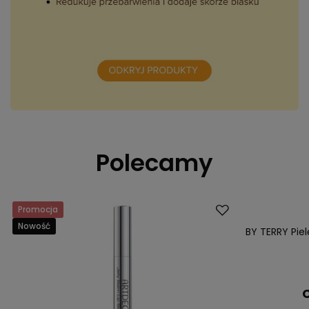
Polecamy
Promocja
Dostawa za 0 
Nowość
BY TERRY Pie
C