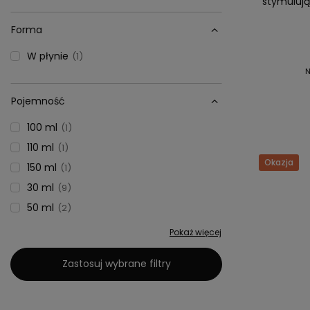
stymuluj
Forma
W płynie
1
N
Pojemność
100 ml
1
110 ml
1
Okazja
150 ml
1
30 ml
9
50 ml
2
Pokaż więcej
Zastosuj wybrane filtry