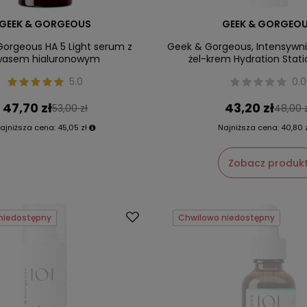
GEEK & GORGEOUS
GEEK & GORGEO
orgeous HA 5 Light serum z
Geek & Gorgeous, Intensywni
wasem hialuronowym
żel-krem Hydration Stati
5.0
0.0
47,70 zł
43,20 zł
53,00 zł
48,00 
ajniższa cena:
45,05 zł
Najniższa cena:
40,80 
Zobacz produk
niedostępny
Chwilowo niedostępny