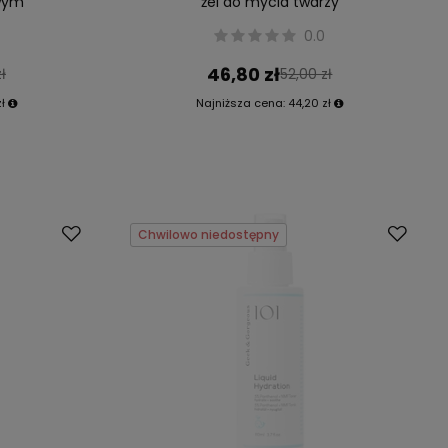
wym
żel do mycia twarzy
0.0
46,80 zł
ł
52,00 zł
zł
Najniższa cena:
44,20 zł
Chwilowo niedostępny