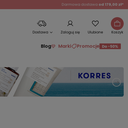
Darmowa dostawa
od 179,00 zł*
Dostawa
Zaloguj się
Ulubione
Koszyk
Blog
Marki
Promocje