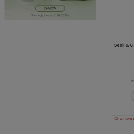
Geek & G
N
Chwilowo 