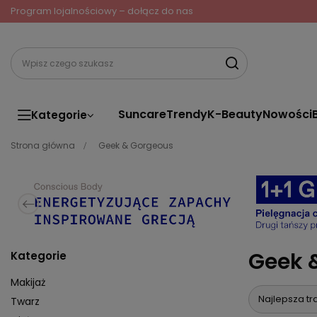
Program lojalnościowy – dołącz do nas
Suncare
Trendy
K-Beauty
Nowości
Kategorie
Strona główna
Geek & Gorgeous
Geek 
Kategorie
Makijaż
Najlepsza tr
Twarz