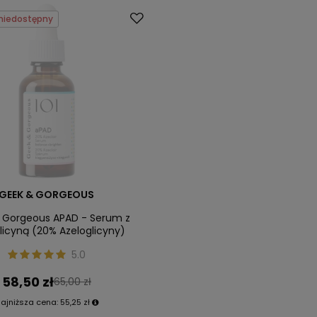
niedostępny
GEEK & GORGEOUS
 Gorgeous APAD - Serum z
licyną (20% Azeloglicyny)
5.0
58,50 zł
65,00 zł
ajniższa cena:
55,25 zł