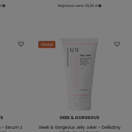
ł
Najniższa cena:
55,25 zł
Okazja
US
GEEK & GORGEOUS
h - Serum z
Geek & Gorgeous Jelly Joker - Delikatny