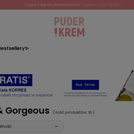
Zapisz się do Newslettera
i odbierz 10% rabatu!
Bestsellery✨
& Gorgeous
( ilość produktów:
16
)
afność