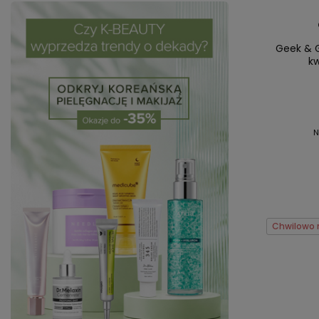
Geek & G
k
N
Chwilowo 