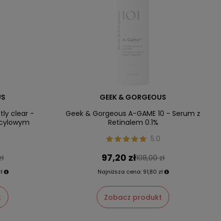
US
GEEK & GORGEOUS
ly clear -
Geek & Gorgeous A-GAME 10 - Serum z
icylowym
Retinalem 0.1%
5.0
97,20 zł
zł
108,00 zł
ł
Najniższa cena:
91,80 zł
t
Zobacz produkt