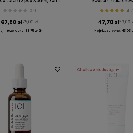
ące serum z peptydami, 30ml
kwasem hialurono
0.0
4.7
67,50 zł
47,70 zł
75,00 zł
53,00 z
ajniższa cena:
63,75 zł
Najniższa cena:
45,05 
Chwilowo niedostępny