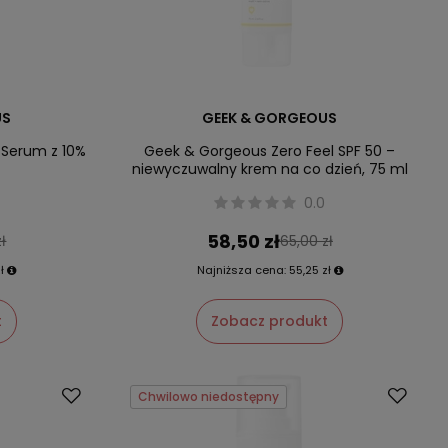
US
GEEK & GORGEOUS
Serum z 10%
Geek & Gorgeous Zero Feel SPF 50 –
niewyczuwalny krem na co dzień, 75 ml
0.0
58,50 zł
ł
65,00 zł
ł
Najniższa cena:
55,25 zł
t
Zobacz produkt
Chwilowo niedostępny