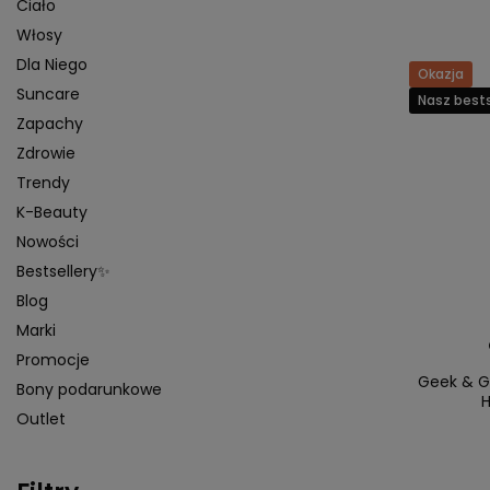
Ciało
Włosy
Dla Niego
Okazja
Suncare
Nasz bests
Zapachy
Zdrowie
Trendy
K-Beauty
Nowości
Bestsellery✨
Blog
Marki
Promocje
Geek & G
Bony podarunkowe
H
Outlet