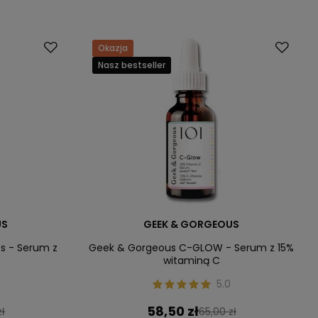
Okazja
Nasz bestseller
US
GEEK & GORGEOUS
s - Serum z
Geek & Gorgeous C-GLOW - Serum z 15%
m
witaminą C
5.0
58,50 zł
zł
65,00 zł