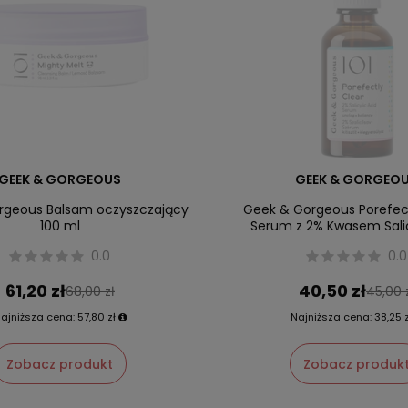
GEEK & GORGEOUS
GEEK & GORGEO
rgeous Balsam oczyszczający
Geek & Gorgeous Porefect
100 ml
Serum z 2% Kwasem Sal
0.0
0.0
61,20 zł
40,50 zł
68,00 zł
45,00 
ajniższa cena:
57,80 zł
Najniższa cena:
38,25 z
Zobacz produkt
Zobacz produk