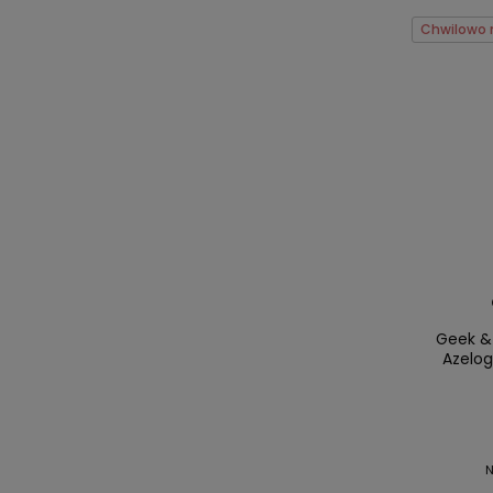
Chwilowo 
Geek &
Azelog
N