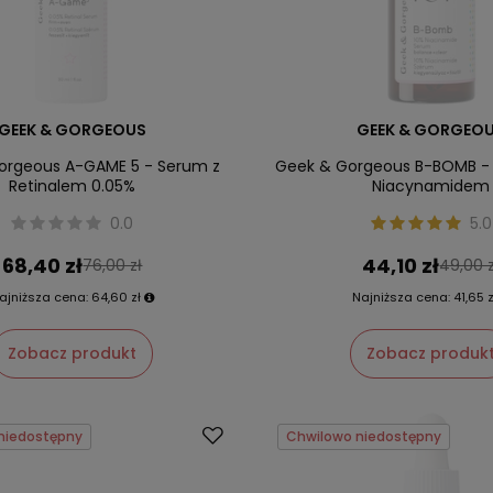
GEEK & GORGEOUS
GEEK & GORGEO
orgeous A-GAME 5 - Serum z
Geek & Gorgeous B-BOMB - 
Retinalem 0.05%
Niacynamidem
0.0
5.0
68,40 zł
44,10 zł
76,00 zł
49,00 z
ajniższa cena:
64,60 zł
Najniższa cena:
41,65 z
Zobacz produkt
Zobacz produk
niedostępny
Chwilowo niedostępny