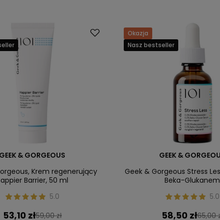
Okazja
eller
Nasz bestseller
GEEK & GORGEOUS
GEEK & GORGEO
orgeous, Krem regenerujący
Geek & Gorgeous Stress Les
appier Barrier, 50 ml
Beka-Glukane
5.0
5.0
53,10 zł
58,50 zł
59,00 zł
65,00 