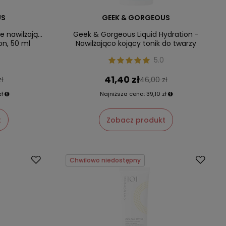
US
GEEK & GORGEOUS
e nawilżający
Geek & Gorgeous Liquid Hydration -
on, 50 ml
Nawilżająco kojący tonik do twarzy
5.0
41,40 zł
zł
46,00 zł
zł
Najniższa cena:
39,10 zł
t
Zobacz produkt
Chwilowo niedostępny