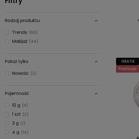
Filtry
Rodzaj produktu
Trendy
55
Makijaż
44
Pokaż tylko
GRATIS
Promocja
Nowość
2
Pojemność
10 g
11
1 szt
2
3 g
1
4 g
14
A