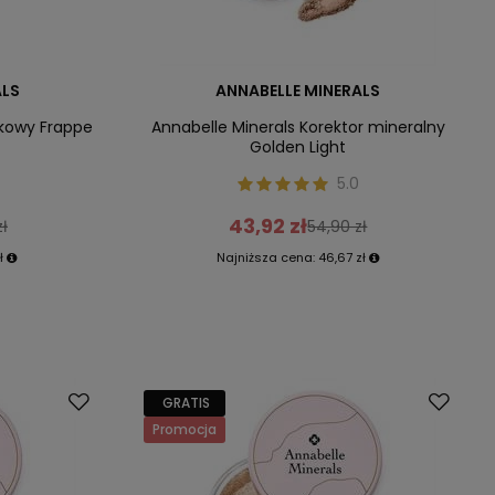
ALS
ANNABELLE MINERALS
nkowy Frappe
Annabelle Minerals Korektor mineralny
Golden Light
5.0
43,92 zł
ł
54,90 zł
ł
Najniższa cena:
46,67 zł
GRATIS
Promocja