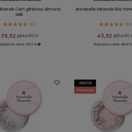
Minerals Cień glinkowy Almond
Annabelle Minerals Róż min
Milk
5.0
5.0
35,92 zł
43,92 zł
44,90 zł
54,90 z
Najniższa cena:
38,17 zł
Najniższa cena:
46,67 
GRATIS
Promocja