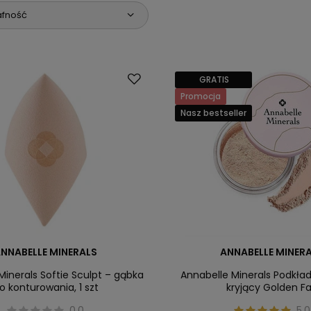
afność
GRATIS
Promocja
Nasz bestseller
NNABELLE MINERALS
ANNABELLE MINER
Minerals Softie Sculpt – gąbka
Annabelle Minerals Podkła
o konturowania, 1 szt
kryjący Golden Fa
0.0
5.0