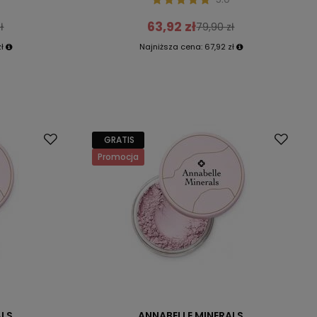
63,92 zł
ł
79,90 zł
ł
Najniższa cena:
67,92 zł
GRATIS
Promocja
ALS
ANNABELLE MINERALS