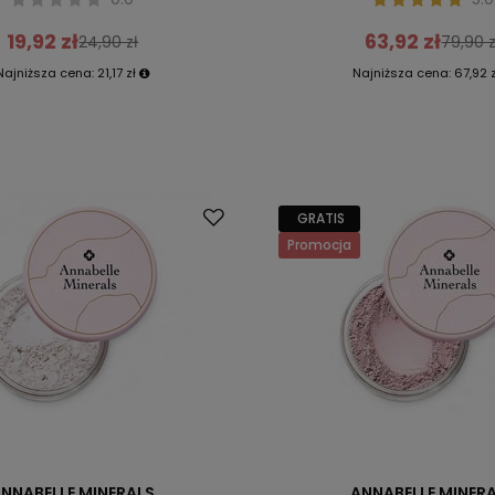
19,92 zł
63,92 zł
24,90 zł
79,90 z
Najniższa cena:
21,17 zł
Najniższa cena:
67,92 z
GRATIS
Promocja
NNABELLE MINERALS
ANNABELLE MINER