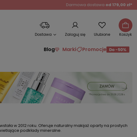
Darmowa dostawa
od 179,00 zł*
Dostawa
Zaloguj się
Ulubione
Koszyk
Blog
Marki
Promocje
tała w 2012 roku. Oferuje naturalny makijaż oparty na prostych
świetlające podkłady mineralne.