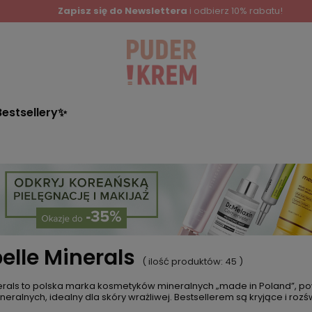
Zapisz się do Newslettera
i odbierz 10% rabatu!
Bestsellery✨
lle Minerals
( ilość produktów:
45
)
rals to polska marka kosmetyków mineralnych „made in Poland”, pows
neralnych, idealny dla skóry wrażliwej. Bestsellerem są kryjące i roz