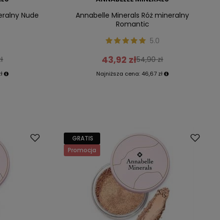
eralny Nude
Annabelle Minerals Róż mineralny
Romantic
5.0
43,92 zł
ł
54,90 zł
zł
Najniższa cena:
46,67 zł
GRATIS
Promocja