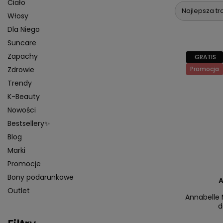
Ciało
Najlepsza tr
Włosy
Dla Niego
Suncare
Zapachy
GRATIS
Promocja
Zdrowie
Trendy
K-Beauty
Nowości
Bestsellery✨
Blog
Marki
Promocje
Bony podarunkowe
A
Outlet
Annabelle 
d