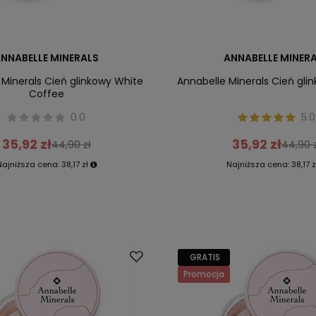
NNABELLE MINERALS
ANNABELLE MINER
 Minerals Cień glinkowy White
Annabelle Minerals Cień gli
Coffee
0.0
5.0
35,92 zł
35,92 zł
44,90 zł
44,90 z
Najniższa cena:
38,17 zł
Najniższa cena:
38,17 z
GRATIS
Promocja