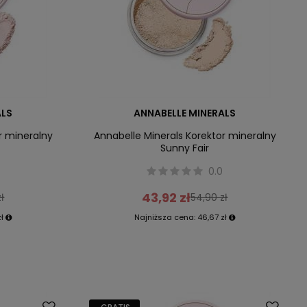
ALS
ANNABELLE MINERALS
r mineralny
Annabelle Minerals Korektor mineralny
Sunny Fair
0.0
43,92 zł
ł
54,90 zł
zł
Najniższa cena:
46,67 zł