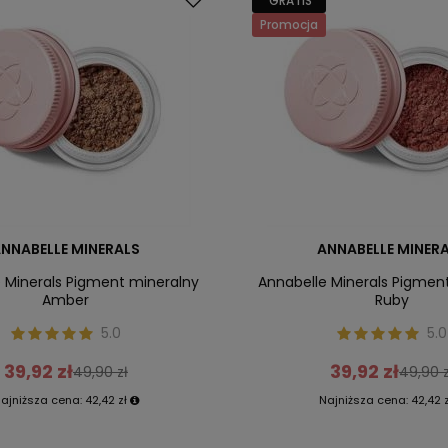
GRATIS
Promocja
NNABELLE MINERALS
ANNABELLE MINER
 Minerals Pigment mineralny
Annabelle Minerals Pigmen
Amber
Ruby
5.0
5.0
39,92 zł
39,92 zł
49,90 zł
49,90 z
ajniższa cena:
42,42 zł
Najniższa cena:
42,42 z