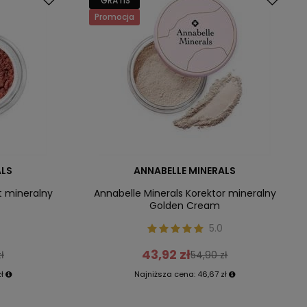
GRATIS
Promocja
ALS
ANNABELLE MINERALS
t mineralny
Annabelle Minerals Korektor mineralny
Golden Cream
5.0
43,92 zł
ł
54,90 zł
ł
Najniższa cena:
46,67 zł