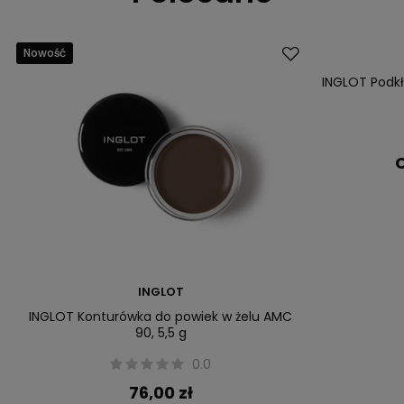
Nowość
Nowość
INGLOT Podk
C
INGLOT
INGLOT Konturówka do powiek w żelu AMC
90, 5,5 g
0.0
76,00 zł