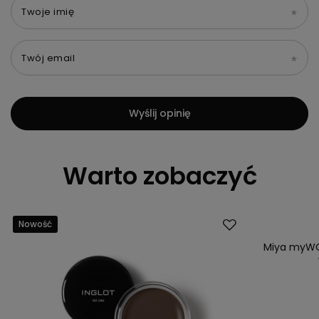
Twoje imię
Twój email
Wyślij opinię
Warto zobaczyć
Nowość
Nowość
Miya myWO