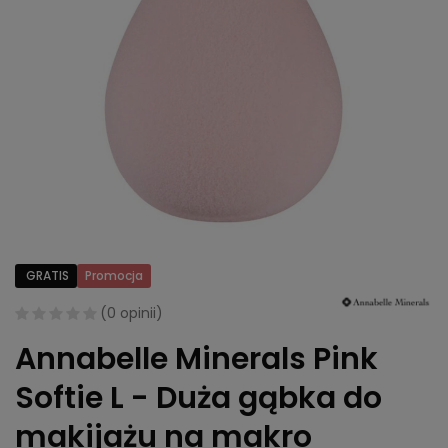
GRATIS
Promocja
(
0 opinii
)
Annabelle Minerals Pink
Softie L - Duża gąbka do
makijażu na makro