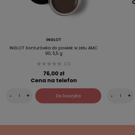
C
INGLOT
INGLOT Konturówka do powiek w żelu AMC
90, 5,5 g
0.0
76,00 zł
Cena na telefon
Do koszyka
-
+
-
+