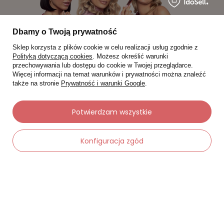
Dbamy o Twoją prywatność
Sklep korzysta z plików cookie w celu realizacji usług zgodnie z
Polityką dotyczącą cookies
. Możesz określić warunki
przechowywania lub dostępu do cookie w Twojej przeglądarce.
Więcej informacji na temat warunków i prywatności można znaleźć
także na stronie
Prywatność i warunki Google
.
Moje zamówienia
Potwierdzam wszystkie
Status zamówienia
Konfiguracja zgód
Śledzenie przesyłki
Chcę zareklamować produkt
-
Dodaj do koszyka
+
Chcę zwrócić produkt
Chcę wymienić towar
Kontakt