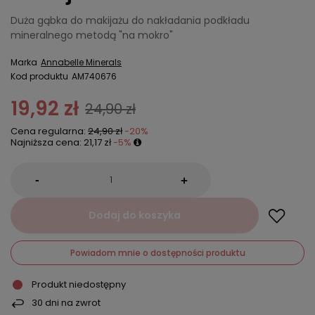
Duża gąbka do makijażu do nakładania podkładu
mineralnego metodą "na mokro"
Marka
Annabelle Minerals
Kod produktu
AM740676
19,92 zł
24,90 zł
Cena regularna:
24,90 zł
-20%
Najniższa cena:
21,17 zł
-5%
-
+
Dodaj do koszyka
Powiadom mnie o dostępności produktu
Produkt niedostępny
30
dni na zwrot