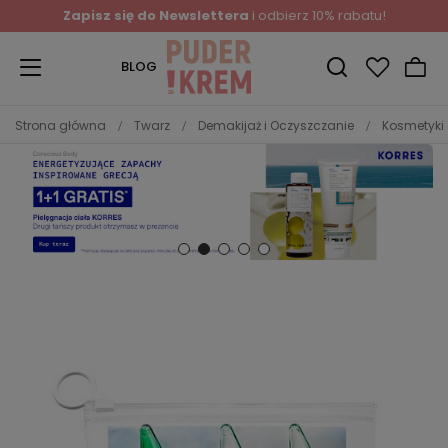
Zapisz się do Newslettera
i odbierz 10% rabatu!
BLOG
Strona główna
Twarz
Demakijaż i Oczyszczanie
Kosmetyki