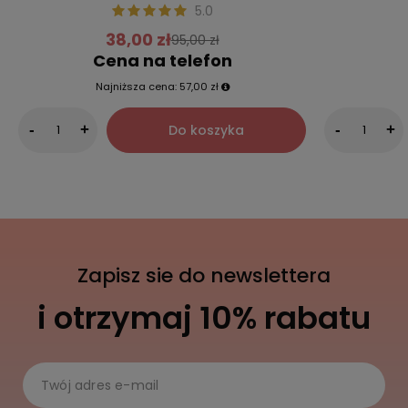
5.0
38,00 zł
95,00 zł
Cena na telefon
Najniższa cena:
57,00 zł
Do koszyka
-
+
-
+
Zapisz sie do newslettera
i otrzymaj 10% rabatu
Twój adres e-mail