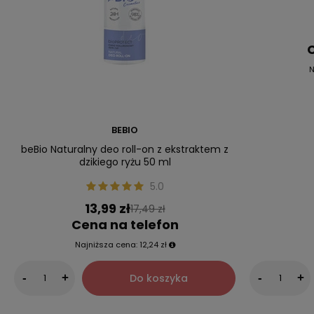
C
N
BEBIO
beBio Naturalny deo roll-on z ekstraktem z
dzikiego ryżu 50 ml
5.0
13,99 zł
17,49 zł
Cena na telefon
Najniższa cena:
12,24 zł
Do koszyka
-
+
-
+