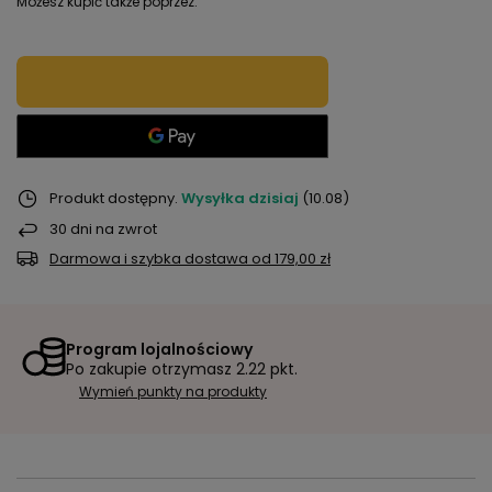
Możesz kupić także poprzez:
Produkt dostępny
Wysyłka
dzisiaj
(10.08)
30
dni na zwrot
Darmowa i szybka dostawa
od
179,00 zł
Program lojalnościowy
Po zakupie otrzymasz
2.22 pkt.
Wymień punkty na produkty