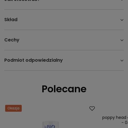
Skład
Cechy
Podmiot odpowiedzialny
Polecane
Okazja
Promocja
Nowość
poppy head 
- 0