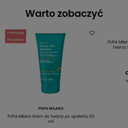
Warto zobaczyć
Promocja
Promocja
Przecena
Przecena
PUPA Mila
twarzy 
C
N
PUPA MILANO
PUPA Milano Krem do twarzy po opalaniu 50
ml