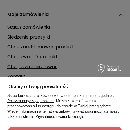
Moje zamówienia
Status zamówienia
Śledzenie przesyłki
Chcę zareklamować produkt
Chcę zwrócić produkt
Chcę wymienić towar
Kontakt
Dbamy o Twoją prywatność
Moje konto
Sklep korzysta z plików cookie w celu realizacji usług zgodnie z
Polityką dotyczącą cookies
. Możesz określić warunki
przechowywania lub dostępu do cookie w Twojej przeglądarce.
Regulaminy
Więcej informacji na temat warunków i prywatności można znaleźć
także na stronie
Prywatność i warunki Google
.
Dane kontaktowe