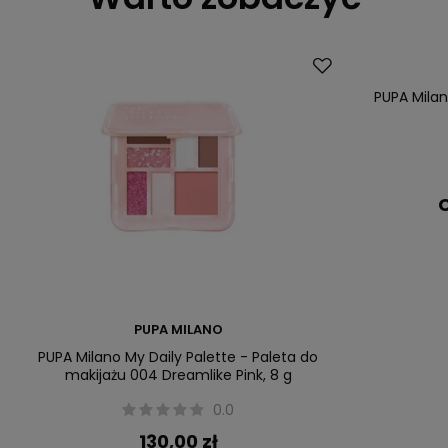
PUPA Mila
C
PUPA MILANO
PUPA Milano My Daily Palette - Paleta do
makijażu 004 Dreamlike Pink, 8 g
0.0
130,00 zł