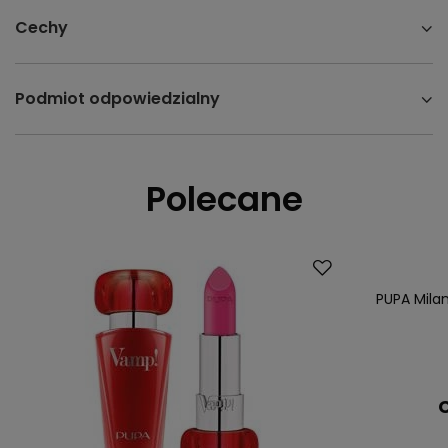
Cechy
Podmiot odpowiedzialny
Polecane
PUPA Mila
C