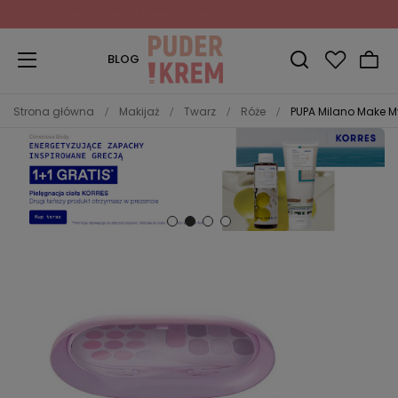
Zapisz się do Newslettera
i odbierz 10% rabatu!
BLOG
Strona główna
Makijaż
Twarz
Róże
PUPA Milano Make My