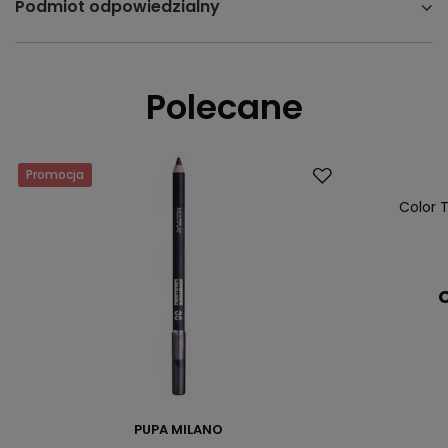
Podmiot odpowiedzialny
Polecane
Promocja
Color T
C
PUPA MILANO