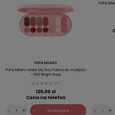
PUPA Mil
C
PUPA MILANO
PUPA Milano Make My Day Paleta do makijażu
- 003 Bright Rose
0.0
126,00 zł
Cena na telefon
Do koszyka
-
+
-
+