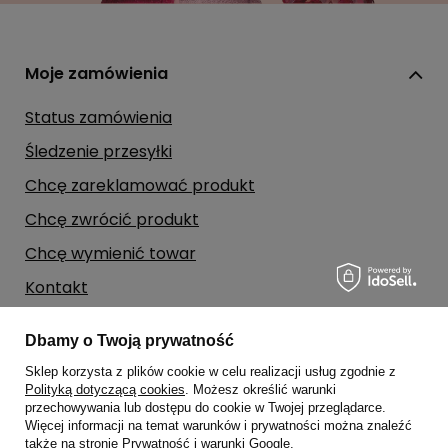
Moje zamówienia
Status zamówienia
Śledzenie przesyłki
Chcę zareklamować produkt
Chcę zwrócić produkt
Chcę wymienić towar
Kontakt
Dbamy o Twoją prywatność
Moje konto
Sklep korzysta z plików cookie w celu realizacji usług zgodnie z
Polityką dotyczącą cookies
. Możesz określić warunki
Regulaminy
przechowywania lub dostępu do cookie w Twojej przeglądarce.
Więcej informacji na temat warunków i prywatności można znaleźć
także na stronie
Prywatność i warunki Google
.