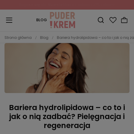
Zapisz się do Newslettera
i odbierz 10% rabatu!
BLOG
Strona główna
Blog
Bariera hydrolipidowa – co to i jak o nią 
Bariera hydrolipidowa – co to i
jak o nią zadbać? Pielęgnacja i
regeneracja