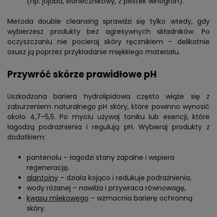
(np. jojoba, słonecznikowy, z pestek winogron).
Metoda double cleansing sprawdzi się tylko wtedy, gdy
wybierzesz produkty bez agresywnych składników. Po
oczyszczaniu nie pocieraj skóry ręcznikiem – delikatnie
osusz ją poprzez przykładanie miękkiego materiału.
Przywróć skórze prawidłowe pH
Uszkodzona bariera hydrolipidowa często wiąże się z
zaburzeniem naturalnego pH skóry, które powinno wynosić
około 4,7–5,5. Po myciu używaj toniku lub esencji, które
łagodzą podrażnienia i regulują pH. Wybieraj produkty z
dodatkiem:
pantenolu – łagodzi stany zapalne i wspiera
regenerację,
alantoiny
– działa kojąco i redukuje podrażnienia,
wody różanej – nawilża i przywraca równowagę,
kwasu mlekowego
– wzmacnia barierę ochronną
skóry.