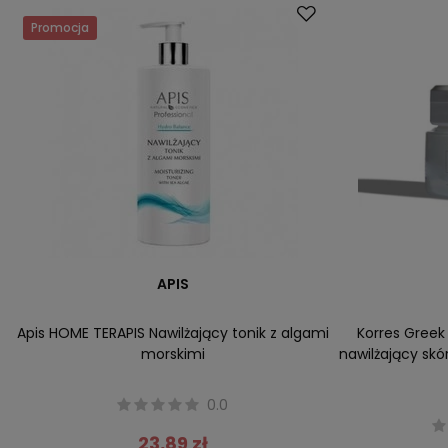
Promocja
APIS
Apis HOME TERAPIS Nawilżający tonik z algami
Korres Greek
morskimi
nawilżający skó
0.0
23,89 zł