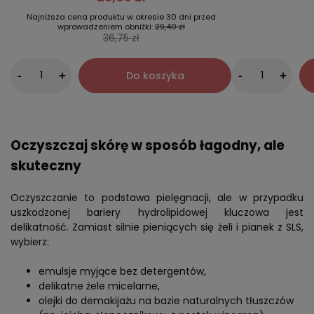
Najniższa cena produktu w okresie 30 dni przed
wprowadzeniem obniżki:
29,40 zł
36,75 zł
-
Do koszyka
-
+
+
Oczyszczaj skórę w sposób łagodny, ale
skuteczny
Oczyszczanie to podstawa pielęgnacji, ale w przypadku
uszkodzonej bariery hydrolipidowej kluczowa jest
delikatność. Zamiast silnie pieniących się żeli i pianek z SLS,
wybierz:
emulsje myjące bez detergentów,
delikatne żele micelarne,
olejki do demakijażu na bazie naturalnych tłuszczów