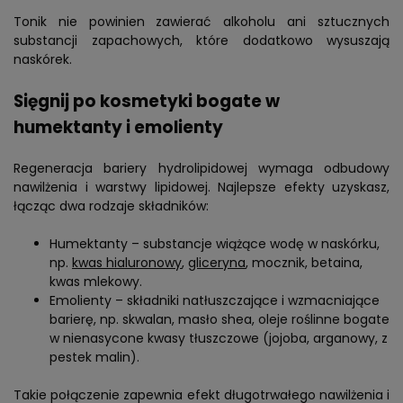
Tonik nie powinien zawierać alkoholu ani sztucznych
substancji zapachowych, które dodatkowo wysuszają
naskórek.
Sięgnij po kosmetyki bogate w
humektanty i emolienty
Regeneracja bariery hydrolipidowej wymaga odbudowy
nawilżenia i warstwy lipidowej. Najlepsze efekty uzyskasz,
łącząc dwa rodzaje składników:
Humektanty – substancje wiążące wodę w naskórku,
np.
kwas hialuronowy
,
gliceryna
, mocznik, betaina,
kwas mlekowy.
Emolienty – składniki natłuszczające i wzmacniające
barierę, np. skwalan, masło shea, oleje roślinne bogate
w nienasycone kwasy tłuszczowe (jojoba, arganowy, z
pestek malin).
Takie połączenie zapewnia efekt długotrwałego nawilżenia i