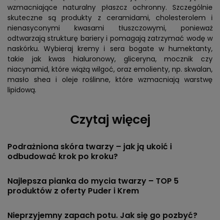
wzmacniające naturalny płaszcz ochronny. Szczególnie
skuteczne są produkty z ceramidami, cholesterolem i
nienasyconymi kwasami tłuszczowymi, ponieważ
odtwarzają strukturę bariery i pomagają zatrzymać wodę w
naskórku. Wybieraj kremy i sera bogate w humektanty,
takie jak kwas hialuronowy, gliceryna, mocznik czy
niacynamid, które wiążą wilgoć, oraz emolienty, np. skwalan,
masło shea i oleje roślinne, które wzmacniają warstwę
lipidową.
Czytaj więcej
Podrażniona skóra twarzy – jak ją ukoić i
odbudować krok po kroku?
Najlepsza pianka do mycia twarzy – TOP 5
produktów z oferty Puder i Krem
Nieprzyjemny zapach potu. Jak się go pozbyć?