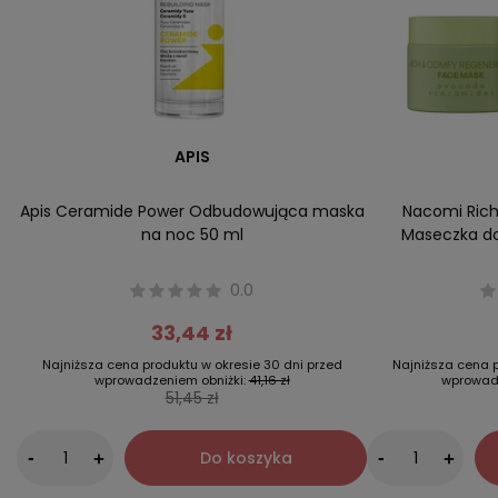
APIS
Apis Ceramide Power Odbudowująca maska
Nacomi Ric
na noc 50 ml
Maseczka do
0.0
33,44 zł
Najniższa cena produktu w okresie 30 dni przed
Najniższa cena p
wprowadzeniem obniżki:
41,16 zł
wprowadz
51,45 zł
-
Do koszyka
-
+
+