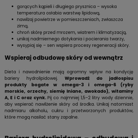
gorących kąpieli i długiego prysznica – wysoka
temperatura osłabia warstwę lipidową,
nawilżaj powietrze w pomieszczeniach, zwłaszcza
zimą,
chroń skórę przed mrozem, wiatrem i klimatyzacją,
unikaj nadmiernego dotykania i pocierania twarzy,
wysypiaj się – sen wspiera procesy regeneracji skóry.
Wspieraj odbudowę skóry od wewnątrz
Dieta i nawodnienie mają ogromny wpływ na kondycję
bariery hydrolipidowej.
Wprowadź do jadłospisu
produkty bogate w omega-3 i omega-6 (ryby
morskie, orzechy, siemię lniane, awokado), witaminy
A, E i C oraz cynk.
Pij co najmniej 1,5–2 litry wody dziennie,
aby wspierać nawilżenie skóry od środka. Unikaj natomiast
nadmiaru alkoholu, cukru i przetworzonych produktów,
które mogą nasilać stany zapalne.