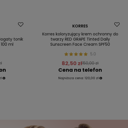
Promocja
KORRES
Nasz bestseller
Korres koloryzujący krem ochronny do
ogaty tonik
twarzy RED GRAPE Tinted Daily
 100 ml
Sunscreen Face Cream SPF50
0
5.0
82,50 zł
ł
150,00 zł
fon
Cena na telefon
zł
Najniższa cena:
120,00 zł