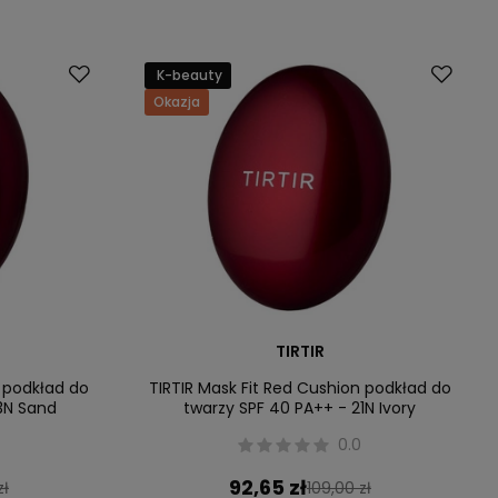
K-beauty
Okazja
TIRTIR
n podkład do
TIRTIR Mask Fit Red Cushion podkład do
3N Sand
twarzy SPF 40 PA++ - 21N Ivory
0.0
92,65 zł
zł
109,00 zł