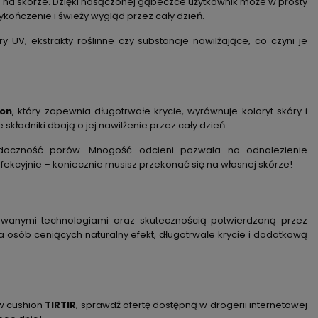
 na skórze. Dzięki nasączonej gąbeczce użytkownik może w prosty
ończenie i świeży wygląd przez cały dzień.
y UV, ekstrakty roślinne czy substancje nawilżające, co czyni je
ion
, który zapewnia długotrwałe krycie, wyrównuje koloryt skóry i
 składniki dbają o jej nawilżenie przez cały dzień.
widoczność porów. Mnogość odcieni pozwala na odnalezienie
kcyjnie – koniecznie musisz przekonać się na własnej skórze!
owanymi technologiami oraz skutecznością potwierdzoną przez
a osób ceniących naturalny efekt, długotrwałe krycie i dodatkową
w cushion
TIRTIR
, sprawdź ofertę dostępną w drogerii internetowej