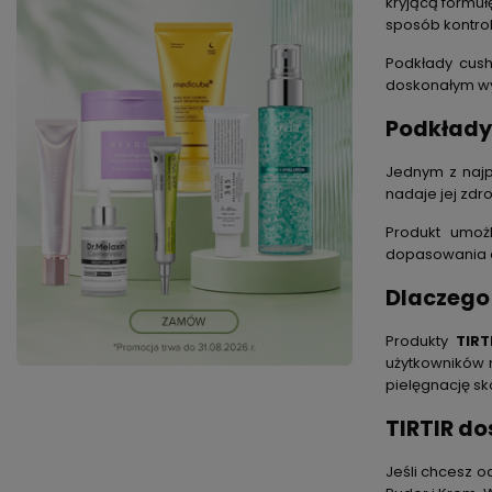
kryjącą formuł
sposób kontrol
Podkłady cushi
doskonałym wy
Podkłady 
Jednym z najp
nadaje jej zdro
Produkt umoż
dopasowania do
Dlaczego
Produkty
TIRT
użytkowników n
pielęgnację s
TIRTIR do
Jeśli chcesz 