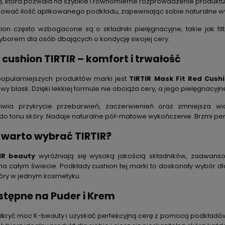
ę, która pozwala na szybkie i równomierne rozprowadzenie produktu
ować ilość aplikowanego podkładu, zapewniając sobie naturalne wyk
on często wzbogacone są o składniki pielęgnacyjne, takie jak filtr
borem dla osób dbających o kondycję swojej cery.
cushion TIRTIR – komfort i trwałość
opularniejszych produktów marki jest
TIRTIR Mask Fit Red Cush
wy blask. Dzięki lekkiej formule nie obciąża cery, a jego pielęgnacyjne
liwia przykrycie przebarwień, zaczerwienień oraz zmniejsza 
 tonu skóry. Nadaje naturalne pół-matowe wykończenie. Brzmi perfe
 warto wybrać TIRTIR?
IR beauty
wyróżniają się wysoką jakością składników, zaawans
a całym świecie. Podkłady cushion tej marki to doskonały wybór dl
kóry w jednym kosmetyku.
stępne na Puder i Krem
odkryć moc K-beauty i uzyskać perfekcyjną cerę z pomocą podkładó