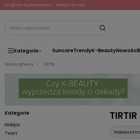
Program lojalnościowy – dołącz do nas
Suncare
Trendy
K-Beauty
Nowości
Kategorie
Strona główna
TIRTIR
TIRTIR
Kategorie
Makijaż
Najlepsza tr
Twarz