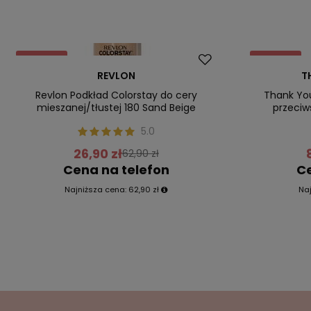
Promocja
Promocja
REVLON
T
Nasz bestseller
Nasz bestsel
Revlon Podkład Colorstay do cery
Thank Yo
mieszanej/tłustej 180 Sand Beige
przeciw
5.0
26,90 zł
62,90 zł
Cena na telefon
Ce
Najniższa cena:
62,90 zł
Na