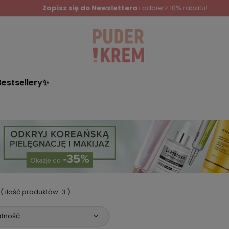
Zapisz się do Newslettera
i odbierz 10% rabatu!
Bestsellery✨
( ilość produktów:
3
)
afność