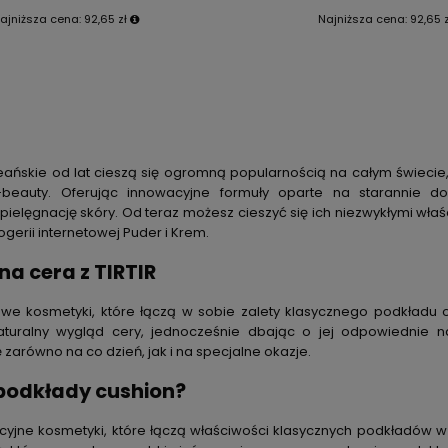
ajniższa cena:
92,65 zł
Najniższa cena:
92,65 
eańskie od lat cieszą się ogromną popularnością na całym świeci
beauty. Oferując innowacyjne formuły oparte na starannie dob
ielęgnację skóry. Od teraz możesz cieszyć się ich niezwykłymi wł
gerii internetowej Puder i Krem.
na cera z TIRTIR
we kosmetyki, które łączą w sobie zalety klasycznego podkładu oraz
turalny wygląd cery, jednocześnie dbając o jej odpowiednie naw
 zarówno na co dzień, jak i na specjalne okazje.
podkłady cushion?
cyjne kosmetyki, które łączą właściwości klasycznych podkładów w 