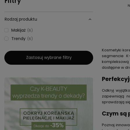
Filtry
N
Rodzaj produktu
Makijaż
6
Trendy
6
Kosmetyki kor
segmencie K-
Zastosuj wybrane filtry
kompleksową p
dostępne w dro
Perfekcyj
Odkryj wyjątko
zapewniają na
sprawdzają się
Czym są 
Poznaj innowa