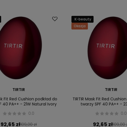
K-beauty
Okazja
TIRTIR
TIRTIR
sk Fit Red Cushion podkład do
TIRTIR Mask Fit Red Cushio
F 40 PA++ - 21W Natural Ivory
twarzy SPF 40 PA++ - 2
0.0
0.0
92,65 zł
92,65 zł
109,00 zł
109,00 