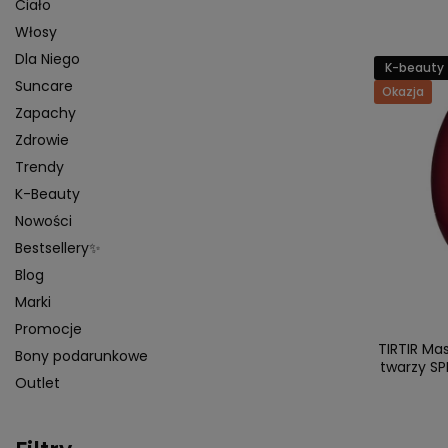
Ciało
Włosy
Dla Niego
K-beauty
Suncare
Okazja
Zapachy
Zdrowie
Trendy
K-Beauty
Nowości
Bestsellery✨
Blog
Marki
Promocje
TIRTIR Ma
Bony podarunkowe
twarzy SP
Outlet