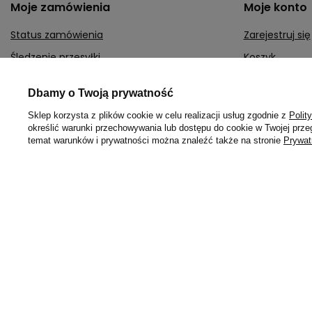
Moje zamówienia
Moje konto
Status zamówienia
Zarejestruj się
Śledzenie przesyłki
Koszyk
Chcę zareklamować produkt
Lista zakupow
Dbamy o Twoją prywatność
Chcę zwrócić produkt
Lista zakupio
Sklep korzysta z plików cookie w celu realizacji usług zgodnie z
Polit
Chcę wymienić towar
Historia transa
określić warunki przechowywania lub dostępu do cookie w Twojej przeg
temat warunków i prywatności można znaleźć także na stronie
Prywat
Kontakt
Moje rabaty
Newsletter