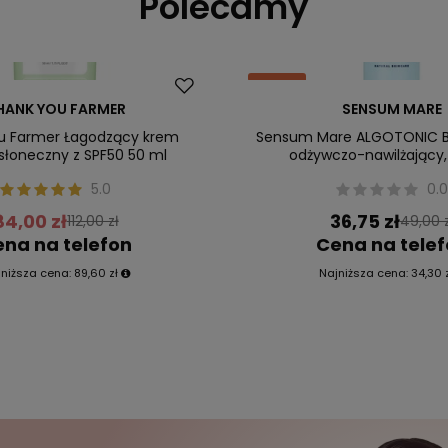
Polecamy
Okazja
HANK YOU FARMER
SENSUM MARE
ler
u Farmer Łagodzący krem
Sensum Mare ALGOTONIC B
słoneczny z SPF50 50 ml
odżywczo-nawilżający,
5.0
0.
84,00 zł
36,75 zł
112,00 zł
49,00 z
na na telefon
Cena na tele
jniższa cena:
89,60 zł
Najniższa cena:
34,30 