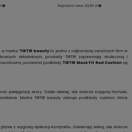
zł
Najniższa cena:
92,65 zł
e, a marka
TIRTIR beauty
to jedna z najbardziej cenionych firm w
ranych składnikach, produkty TIRTIR zapewniają skuteczną i
aściwościami, ponieważ podkłady
TIRTIR Mask Fit Red Cushion
są
 pielęgnacji skóry. Dzięki lekkiej, ale dobrze kryjącej formule,
ilżenie. Marka TIRTIR beauty oferuje podkłady cushion, które
płynie z wygodą aplikacji kompaktu. Zawierają lekką, ale dobrze