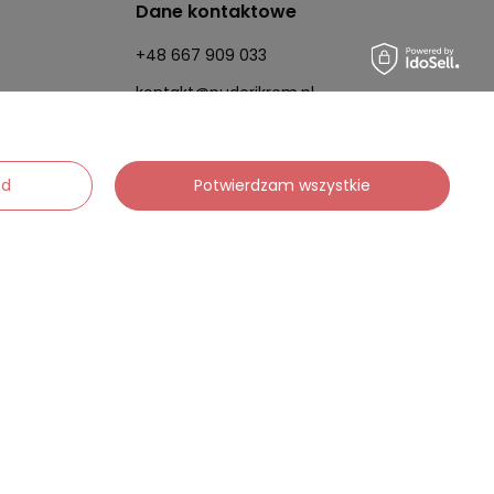
Dane kontaktowe
+48 667 909 033
kontakt@puderikrem.pl
ód
Potwierdzam wszystkie
m
wych