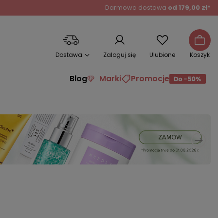
Darmowa dostawa
od 179,00 zł*
Dostawa
Zaloguj się
Ulubione
Koszyk
Blog
Marki
Promocje