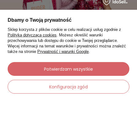
Dbamy o Twoją prywatność
Sklep korzysta z plików cookie w celu realizacji usług zgodnie z
Polityką dotyczącą cookies
. Możesz określić warunki
przechowywania lub dostępu do cookie w Twojej przeglądarce.
Moje zamówienia
Więcej informacji na temat warunków i prywatności można znaleźć
także na stronie
Prywatność i warunki Google
.
Status zamówienia
Potwierdzam wszystkie
Śledzenie przesyłki
Chcę zareklamować produkt
Konfiguracja zgód
Chcę zwrócić produkt
Chcę wymienić towar
Kontakt
-
Dodaj do koszyka
+
Moje konto