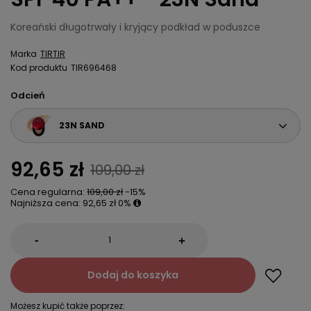
Koreański długotrwały i kryjący podkład w poduszce
Marka
TIRTIR
Kod produktu
TIR696468
Odcień
23N SAND
92,65 zł
109,00 zł
Cena regularna:
109,00 zł
-15%
Najniższa cena:
92,65 zł
0%
-
+
Dodaj do koszyka
Możesz kupić także poprzez: