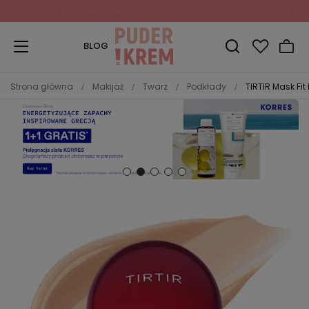
Zapisz się do Newslettera
i odbierz 10% rabatu!
BLOG
Strona główna
Makijaż
Twarz
Podkłady
TIRTIR Mask Fi