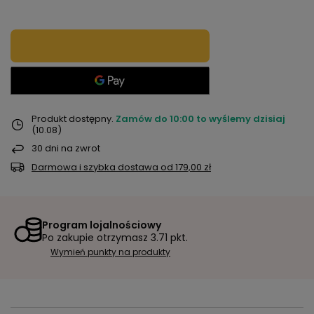
Produkt dostępny
Zamów do
10:00 to wyślemy dzisiaj
(10.08)
30
dni na zwrot
Darmowa i szybka dostawa
od
179,00 zł
Program lojalnościowy
Po zakupie otrzymasz
3.71 pkt.
Wymień punkty na produkty