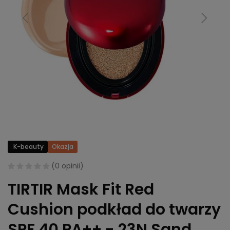
K-beauty
Okazja
(
0 opinii
)
TIRTIR Mask Fit Red
Cushion podkład do twarzy
SPF 40 PA++ - 23N Sand