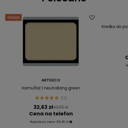
Okazja
Okazja
Kredka do p
C
N
ARTDECO
Kamuflaż 1 neutralizing green
5.0
32,63 zł
43,50 zł
Cena na telefon
Najniższa cena:
30,45 zł