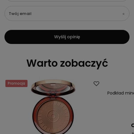
Twój email
Wyślij opinię
Warto zobaczyć
Promocja
Okazja
Podkład min
C
N