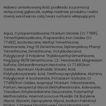
Nabierz umiarkowaną ilość podkładu za pomocą
dołączonej gąbeczki, wyklep nadmiar produktu i nałóż
równą warstwę na całą twarz ruchami wklepującymi.
Aqua, Cyclopentasiloxane,Titanium Dioxide (CI 77891),
Trimethylsiloxysilicate, Propanediol, Iron Oxides (CI
77492), Isododecane, Methyl Trimethicone,
Niacinamide, Peg-10 Dimethicone, Diphenylsiloxy Phenyl
Trimethicone, Dimethicone, Octyldodecanol,
Polyglyceryl-3 Polydime Thylsiloxyethyl Dimethicone,
Peg/ppg-18/18 Dimethicone, 1,2- Hexanediol, Magnesium
Sulfate, Disteardimonium Hectorite, Ci 77491/Iron
Oxides, Aluminum Hydroxide, Stearic Acid,
Polyhydroxystearic Acid, Triethoxycaprylylsilane, Alumina,
Polyglyceryl-4 Isostearate, Potassium Sorbate, Ci
77499/Iron Oxides, Isopropyl Titanium Triisostearate,
Parfum, Neopentyl Glycol Diethylhexanoate, Adenosine,
Trisodium Ethylenediamine Disuccinate, Polymethyl
Methacrylate, Haematococcus Pluvialis Oil, Butylene
Glycol, Glycerin, Dipropylene Glycol, Sodium Palmitoyl
Proline, Cetearyl Dimethicone/ Vinyl Dimethicone