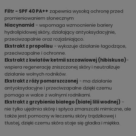
Filtr - SPF 40 PA++
zapewnia wysoką ochronę przed
promieniowaniem słonecznym
Niacynamid
- wspomaga wzmocnienie bariery
hydrolipidowej skóry, działający antyoksydacyjnie,
przeciwzapalnie oraz rozjaśniająco.
Ekstrakt z propolisu
- wykazuje działanie łagodzące,
przeciwzapalne i ochronne.
Ekstrakt z kwiatów ketmii szczawiowej (hibiskusa)
-
wspiera regenerację zniszczonej skóry i neutralizuje
działanie wolnych rodników.
Ekstrakt z róży pomarszczonej
- ma działanie
antyoksydacyjne i przeciwzapalne dzięki czemu
pomaga w walce z wolnymi rodnikami.
Ekstrakt z grzybienia białego (białej lilii wodnej)
-
nie tylko ujędrnia skórę i spłyca zmarszczki mimiczne, ale
także jest pomocny w leczeniu skóry trądzikowej i
tłustej, dzięki czemu skóra staje się gładka i miękka.