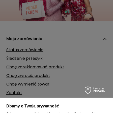
Moje zamówienia
Status zamówienia
Śledzenie przesyłki
Chcę zareklamować produkt
Chcę zwrócić produkt
Chcę wymienić towar
Kontakt
Dbamy o Twoją prywatność
Moje konto