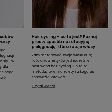
posobów
Hair cycling – co to jest? Poznaj
warzy
prosty sposób na rotacyjną
pielęgnację, która ratuje włosy
ego
Zamiast ratować swoje włosy dużą
elęgnacji
ilością kosmetyków jednocześnie,
 się, jak
postaw na hair cycling. Co to za
y dla
metoda, jakie ma zalety i u kogo się
zielnego
sprawdzi? Sprawdź!
swój
Czytaj więcej