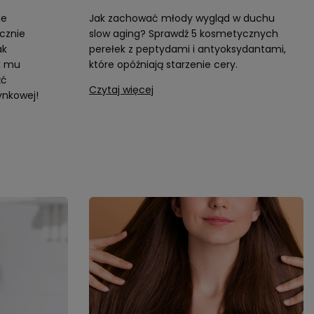
ie
Jak zachować młody wygląd w duchu
cznie
slow aging? Sprawdź 5 kosmetycznych
ak
perełek z peptydami i antyoksydantami,
k mu
które opóźniają starzenie cery.
źć
Czytaj więcej
ynkowej!