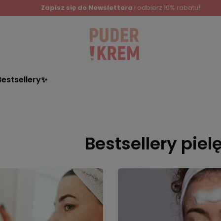
Zapisz się do Newslettera
i odbierz 10% rabatu!
Bestsellery✨
Bestsellery pie