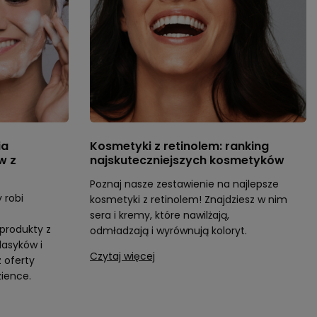
ia
Kosmetyki z retinolem: ranking
w z
najskuteczniejszych kosmetyków
Poznaj nasze zestawienie na najlepsze
 robi
kosmetyki z retinolem! Znajdziesz w nim
sera i kremy, które nawilżają,
produkty z
odmładzają i wyrównują koloryt.
lasyków i
Czytaj więcej
z oferty
zience.