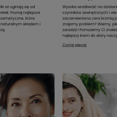
ki aż uginają się od
Wysoka wrażliwość na działan
ełek. Poznaj najlepsze
czynników zewnętrznych i wie
 kosmetyczne, które
zaczerwieniona cera brzmią j
ę naturalnym składem i
znajomy problem? Wiemy, ja
ią.
zaradzić! Pomożemy Ci znale
najlepszy krem do skóry nacz
Czytaj więcej