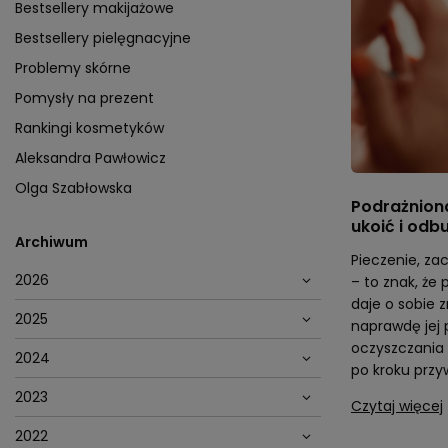
Bestsellery makijażowe
Bestsellery pielęgnacyjne
Problemy skórne
Pomysły na prezent
Rankingi kosmetyków
Aleksandra Pawłowicz
Olga Szabłowska
Podrażniona
ukoić i odb
Archiwum
Pieczenie, zac
2026
– to znak, że
daje o sobie 
2025
naprawdę jej
oczyszczania 
2024
po kroku przyw
2023
Czytaj więcej
2022