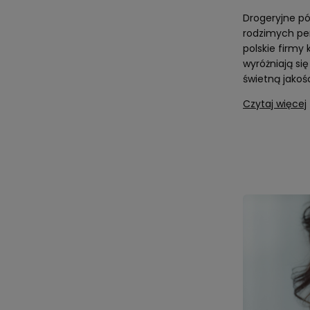
Drogeryjne pół
rodzimych per
polskie firmy
wyróżniają si
świetną jakośc
Czytaj więcej