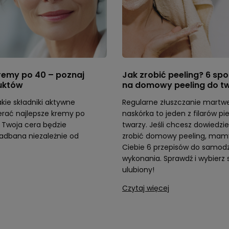
remy po 40 – poznaj
Jak zrobić peeling? 6 s
uktów
na domowy peeling do t
akie składniki aktywne
Regularne złuszczanie martw
erać najlepsze kremy po
naskórka to jeden z filarów pi
m Twoja cera będzie
twarzy. Jeśli chcesz dowiedzieć
adbana niezależnie od
zrobić domowy peeling, mam
Ciebie 6 przepisów do samod
wykonania. Sprawdź i wybierz 
ulubiony!
Czytaj więcej