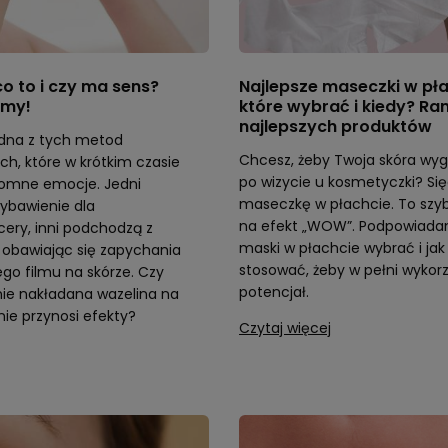
co to i czy ma sens?
Najlepsze maseczki w pła
my!
które wybrać i kiedy? Ra
najlepszych produktów
edna z tych metod
Chcesz, żeby Twoja skóra wyg
ch, które w krótkim czasie
po wizycie u kosmetyczki? Się
romne emocje. Jedni
maseczkę w płachcie. To szyb
wybawienie dla
na efekt „WOW”. Podpowiadam
cery, inni podchodzą z
maski w płachcie wybrać i jak 
 obawiając się zapychania
stosować, żeby w pełni wykor
ego filmu na skórze. Czy
potencjał.
ie nakładana wazelina na
nie przynosi efekty?
Czytaj więcej