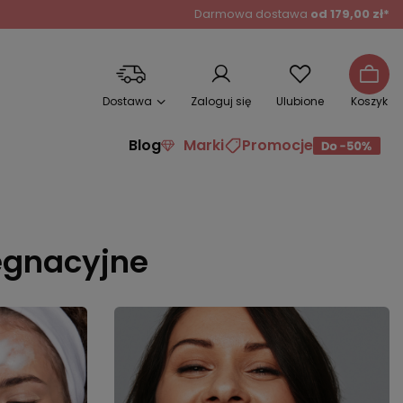
Darmowa dostawa
od 179,00 zł*
Dostawa
Zaloguj się
Ulubione
Koszyk
Blog
Marki
Promocje
lęgnacyjne