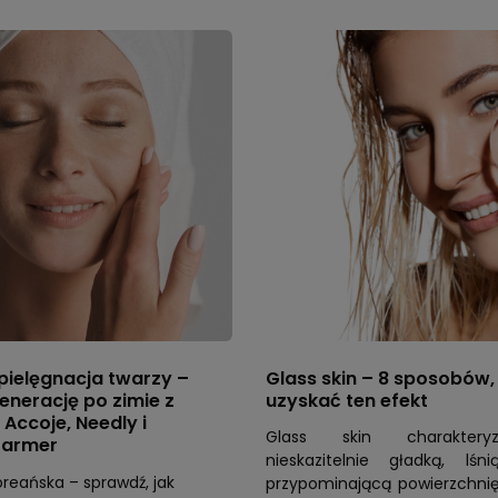
pielęgnacja twarzy –
Glass skin – 8 sposobów, 
enerację po zimie z
uzyskać ten efekt
Accoje, Needly i
Glass skin charaktery
Farmer
nieskazitelnie gładką, lśn
oreańska – sprawdź, jak
przypominającą powierzchnię 