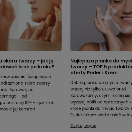
 skóra twarzy – jak ją
Najlepsza pianka do myc
udować krok po kroku?
twarzy – TOP 5 produktó
oferty Puder i Krem
zerwienienie, ściągnięcie
Dobra pianka do mycia twarzy
 podrażniona skóra twarzy
więcej niż tylko usuwa brud.
znać. Sprawdź, co
Sprawdzamy, czym różnią się 
 pomaga – od
wyższej półki od aptecznych k
po ochronę SPF – i jak krok
które pianki do mycia twarzy 
rócić jej komfort.
Puder i Krem warto mieć w ła
Czytaj więcej