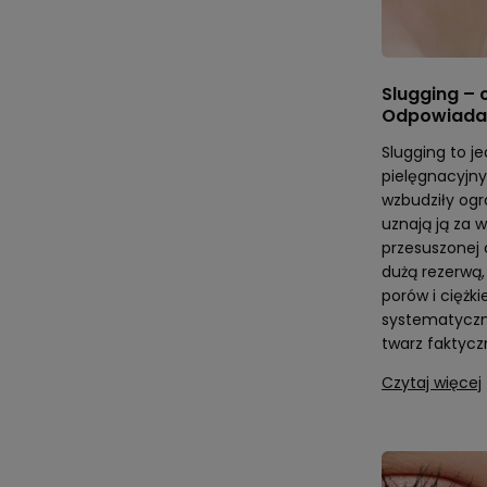
Slugging – 
Odpowiada
Slugging to j
pielęgnacyjny
wzbudziły og
uznają ją za 
przesuszonej 
dużą rezerwą,
porów i ciężki
systematyczn
twarz faktycz
Czytaj więcej