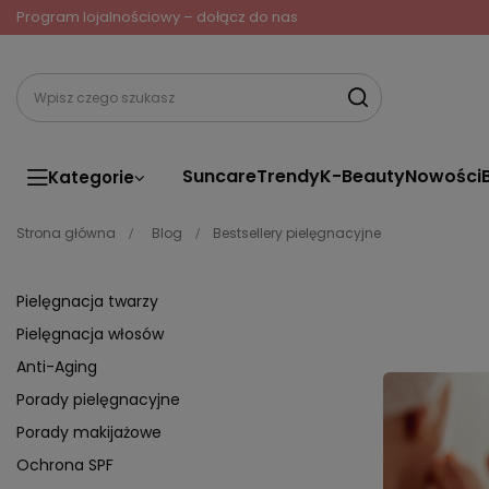
Program lojalnościowy – dołącz do nas
Suncare
Trendy
K-Beauty
Nowości
Kategorie
Strona główna
Blog
Bestsellery pielęgnacyjne
Pielęgnacja twarzy
Pielęgnacja włosów
Anti-Aging
Porady pielęgnacyjne
Porady makijażowe
Ochrona SPF