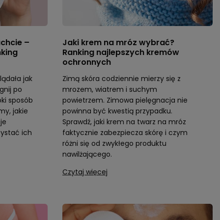
chcie –
Jaki krem na mróz wybrać?
nking
Ranking najlepszych kremów
ochronnych
lądała jak
Zimą skóra codziennie mierzy się z
gnij po
mrozem, wiatrem i suchym
ki sposób
powietrzem. Zimowa pielęgnacja nie
y, jakie
powinna być kwestią przypadku.
je
Sprawdź, jaki krem na twarz na mróz
zystać ich
faktycznie zabezpiecza skórę i czym
różni się od zwykłego produktu
nawilżającego.
Czytaj więcej