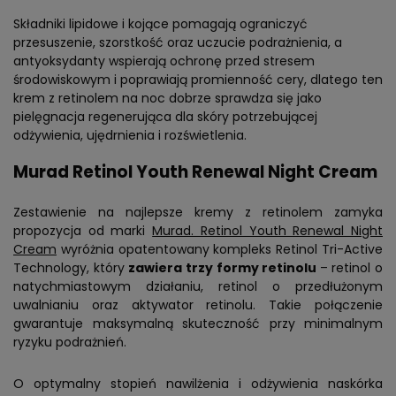
Składniki lipidowe i kojące pomagają ograniczyć
przesuszenie, szorstkość oraz uczucie podrażnienia, a
antyoksydanty wspierają ochronę przed stresem
środowiskowym i poprawiają promienność cery, dlatego ten
krem z retinolem na noc dobrze sprawdza się jako
pielęgnacja regenerująca dla skóry potrzebującej
odżywienia, ujędrnienia i rozświetlenia.
Murad Retinol Youth Renewal Night Cream
Zestawienie na najlepsze kremy z retinolem zamyka
propozycja od marki
Murad. Retinol Youth Renewal Night
Cream
wyróżnia opatentowany kompleks Retinol Tri-Active
Technology, który
zawiera trzy formy retinolu
– retinol o
natychmiastowym działaniu, retinol o przedłużonym
uwalnianiu oraz aktywator retinolu. Takie połączenie
gwarantuje maksymalną skuteczność przy minimalnym
ryzyku podrażnień.
O optymalny stopień nawilżenia i odżywienia naskórka