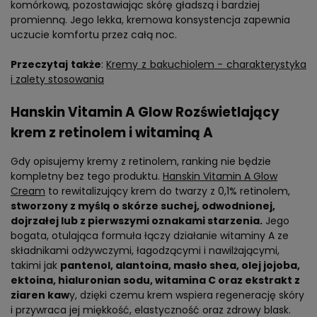
komórkową, pozostawiając skórę gładszą i bardziej
promienną. Jego lekka, kremowa konsystencja zapewnia
uczucie komfortu przez całą noc.
Przeczytaj także
:
Kremy z bakuchiolem - charakterystyka
i zalety stosowania
Hanskin Vitamin A Glow Rozświetlający
krem z retinolem i witaminą A
Gdy opisujemy kremy z retinolem, ranking nie będzie
kompletny bez tego produktu.
Hanskin Vitamin A Glow
Cream
to rewitalizujący krem do twarzy z 0,1% retinolem,
stworzony z myślą o skórze suchej, odwodnionej,
dojrzałej lub z pierwszymi oznakami starzenia.
Jego
bogata, otulająca formuła łączy działanie witaminy A ze
składnikami odżywczymi, łagodzącymi i nawilżającymi,
takimi jak
pantenol, alantoina, masło shea, olej jojoba,
ektoina, hialuronian sodu, witamina C oraz ekstrakt z
ziaren kaw
y, dzięki czemu krem wspiera regenerację skóry
i przywraca jej miękkość, elastyczność oraz zdrowy blask.