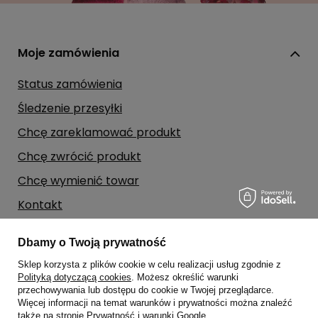
Moje zamówienia
Status zamówienia
Śledzenie przesyłki
Chcę zareklamować produkt
Chcę zwrócić produkt
Chcę wymienić towar
Kontakt
Dbamy o Twoją prywatność
Moje konto
Sklep korzysta z plików cookie w celu realizacji usług zgodnie z
Polityką dotyczącą cookies
. Możesz określić warunki
Regulaminy
przechowywania lub dostępu do cookie w Twojej przeglądarce.
Więcej informacji na temat warunków i prywatności można znaleźć
także na stronie
Prywatność i warunki Google
.