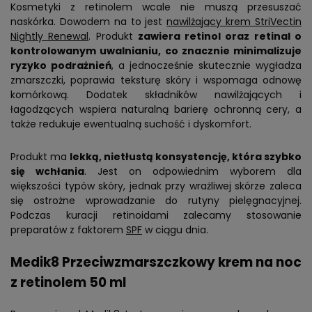
Kosmetyki z retinolem wcale nie muszą przesuszać
naskórka. Dowodem na to jest
nawilżający krem StriVectin
Nightly Renewal
. Produkt
zawiera retinol oraz retinal o
kontrolowanym uwalnianiu, co znacznie minimalizuje
ryzyko podrażnień
, a jednocześnie skutecznie wygładza
zmarszczki, poprawia teksturę skóry i wspomaga odnowę
komórkową. Dodatek składników nawilżających i
łagodzących wspiera naturalną barierę ochronną cery, a
także redukuje ewentualną suchość i dyskomfort.
Produkt ma
lekką, nietłustą konsystencję, która szybko
się wchłania
. Jest on odpowiednim wyborem dla
większości typów skóry, jednak przy wrażliwej skórze zaleca
się ostrożne wprowadzanie do rutyny pielęgnacyjnej.
Podczas kuracji retinoidami zalecamy stosowanie
preparatów z faktorem
SPF
w ciągu dnia.
Medik8 Przeciwzmarszczkowy krem na noc
z retinolem 50 ml