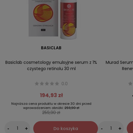
BASICLAB
Basiclab cosmetology emulsyjne serum z 1%
Murad Serum 
czystego retinolu 30 ml
Rene
0.0
194,93 zł
Najniższa cena produktu w okresie 30 dni przed
wprowadzeniem obniżki:
259,90 zł
259,90 zł
-
Do koszyka
-
+
+