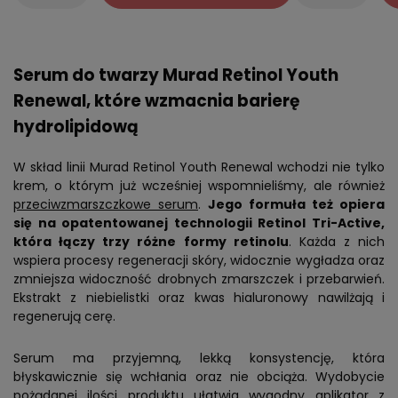
Serum do twarzy Murad Retinol Youth
Renewal, które wzmacnia barierę
hydrolipidową
W skład linii Murad Retinol Youth Renewal wchodzi nie tylko
krem, o którym już wcześniej wspomnieliśmy, ale również
przeciwzmarszczkowe serum
.
Jego formuła też opiera
się na opatentowanej technologii Retinol Tri-Active,
która łączy trzy różne formy retinolu
. Każda z nich
wspiera procesy regeneracji skóry, widocznie wygładza oraz
zmniejsza widoczność drobnych zmarszczek i przebarwień.
Ekstrakt z niebielistki oraz kwas hialuronowy nawilżają i
regenerują cerę.
Serum ma przyjemną, lekką konsystencję, która
błyskawicznie się wchłania oraz nie obciąża. Wydobycie
pożądanej ilości produktu ułatwia wygodny aplikator z