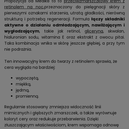
Propozycja od Medik8 to to
przeciwzmarszczkowy krem z
retinolem na noc
,przeznaczony do pielęgnacji skóry z
pierwszymi oznakami starzenia, utratą gładkości, nierówną
strukturą i potrzebą regeneracji. Formuła
łączy składniki
aktywne o działaniu odmładzającym, nawilżającym i
wygładzającym
, takie jak retinol,
gliceryna
, skwalan,
hialuronian sodu, witamina E oraz ekstrakt z owocu pitai.
Taka kombinacja wnika w skórę jeszcze głębiej, a przy tym
nie podrażnia.
Ten innowacyjny krem do twarzy z retinolem sprawia, że
cera wygląda na bardziej:
wypoczętą,
miękką,
jędrną,
promienną.
Regularnie stosowany zmniejsza widoczność linii
mimicznych i głębszych zmarszczek, a także wyrównuje
koloryt cery oraz redukuje przebarwienia. Dzięki
złuszczającym właściwościom, krem wspomaga odnowę