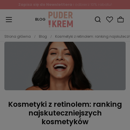
Zapisz się do Newslettera
i odbierz 10% rabatu!
BLOG
Strona główna
Blog
Kosmetyki z retinolem: ranking najskutec
Kosmetyki z retinolem: ranking
najskuteczniejszych
kosmetyków