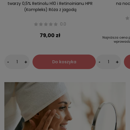
twarzy 0,5% Retinolu H10 i Retinoinianu HPR
na noc
(Kompleks) Róża z jagodą
0.0
79,00 zł
Najniższa cena p
wprowadz
-
Do koszyka
-
+
+