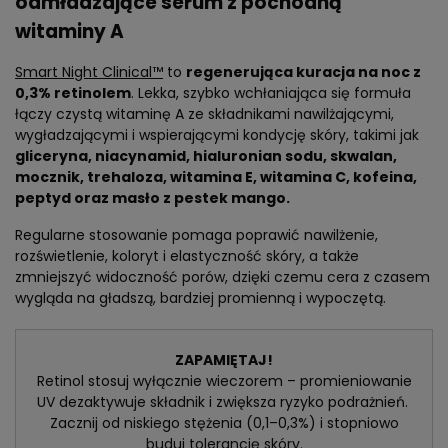
odmładzające serum z pochodną
witaminy A
Smart Night Clinical™
to
regenerująca kuracja na noc z
0,3% retinolem
. Lekka, szybko wchłaniająca się formuła
łączy czystą witaminę A ze składnikami nawilżającymi,
wygładzającymi i wspierającymi kondycję skóry, takimi jak
gliceryna, niacynamid, hialuronian sodu, skwalan,
mocznik, trehaloza, witamina E, witamina C, kofeina,
peptyd oraz masło z pestek mango.
Regularne stosowanie pomaga poprawić nawilżenie,
rozświetlenie, koloryt i elastyczność skóry, a także
zmniejszyć widoczność porów, dzięki czemu cera z czasem
wygląda na gładszą, bardziej promienną i wypoczętą.
ZAPAMIĘTAJ!
Retinol stosuj wyłącznie wieczorem – promieniowanie
UV dezaktywuje składnik i zwiększa ryzyko podrażnień.
Zacznij od niskiego stężenia (0,1–0,3%) i stopniowo
buduj tolerancję skóry.