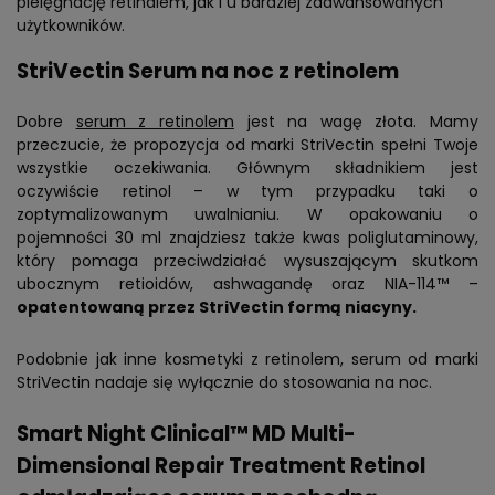
pielęgnację retinalem, jak i u bardziej zaawansowanych
użytkowników.
StriVectin Serum na noc z retinolem
Dobre
serum z retinolem
jest na wagę złota. Mamy
przeczucie, że propozycja od marki StriVectin spełni Twoje
wszystkie oczekiwania. Głównym składnikiem jest
oczywiście retinol – w tym przypadku taki o
zoptymalizowanym uwalnianiu. W opakowaniu o
pojemności 30 ml znajdziesz także kwas poliglutaminowy,
który pomaga przeciwdziałać wysuszającym skutkom
ubocznym retioidów, ashwagandę oraz NIA-114™ –
opatentowaną przez StriVectin formą niacyny.
Podobnie jak inne kosmetyki z retinolem, serum od marki
StriVectin nadaje się wyłącznie do stosowania na noc.
Smart Night Clinical™ MD Multi-
Dimensional Repair Treatment Retinol