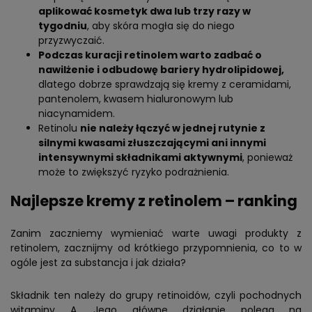
aplikować kosmetyk dwa lub trzy razy w
tygodniu
, aby skóra mogła się do niego
przyzwyczaić.
Podczas kuracji retinolem warto zadbać o
nawilżenie i odbudowę bariery hydrolipidowej,
dlatego dobrze sprawdzają się kremy z ceramidami,
pantenolem, kwasem hialuronowym lub
niacynamidem.
Retinolu
nie należy łączyć w jednej rutynie z
silnymi kwasami złuszczającymi ani innymi
intensywnymi składnikami aktywnymi
, ponieważ
może to zwiększyć ryzyko podrażnienia.
Najlepsze kremy z retinolem – ranking
Zanim zaczniemy wymieniać warte uwagi produkty z
retinolem, zacznijmy od krótkiego przypomnienia, co to w
ogóle jest za substancja i jak działa?
Składnik ten należy do grupy retinoidów, czyli pochodnych
witaminy A. Jego główne działanie polega na