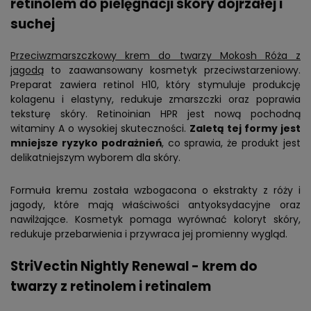
retinolem do pielęgnacji skóry dojrzałej i
suchej
Przeciwzmarszczkowy krem do twarzy Mokosh Róża z
jagodą
to zaawansowany kosmetyk przeciwstarzeniowy.
Preparat zawiera retinol H10, który stymuluje produkcję
kolagenu i elastyny, redukuje zmarszczki oraz poprawia
teksturę skóry. Retinoinian HPR jest nową pochodną
witaminy A o wysokiej skuteczności.
Zaletą tej formy jest
mniejsze ryzyko podrażnień
, co sprawia, że produkt jest
delikatniejszym wyborem dla skóry.
Formuła kremu została wzbogacona o ekstrakty z róży i
jagody, które mają właściwości antyoksydacyjne oraz
nawilżające. Kosmetyk pomaga wyrównać koloryt skóry,
redukuje przebarwienia i przywraca jej promienny wygląd.
StriVectin Nightly Renewal - krem do
twarzy z retinolem i retinalem