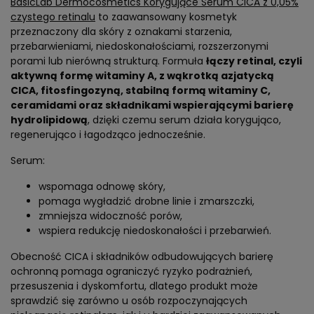
BasicLab Dermocosmetics Korygujące Serum CICA z 0,05%
czystego retinalu
to zaawansowany kosmetyk
przeznaczony dla skóry z oznakami starzenia,
przebarwieniami, niedoskonałościami, rozszerzonymi
porami lub nierówną strukturą. Formuła
łączy retinal, czyli
aktywną formę witaminy A, z wąkrotką azjatycką
CICA, fitosfingozyną, stabilną formą witaminy C,
ceramidami oraz składnikami wspierającymi barierę
hydrolipidową
, dzięki czemu serum działa korygująco,
regenerująco i łagodząco jednocześnie.
Serum:
wspomaga odnowę skóry,
pomaga wygładzić drobne linie i zmarszczki,
zmniejsza widoczność porów,
wspiera redukcję niedoskonałości i przebarwień.
Obecność CICA i składników odbudowujących barierę
ochronną pomaga ograniczyć ryzyko podrażnień,
przesuszenia i dyskomfortu, dlatego produkt może
sprawdzić się zarówno u osób rozpoczynających