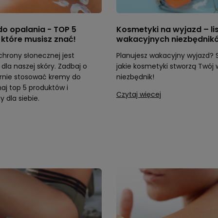
o opalania - TOP 5
Kosmetyki na wyjazd – li
które musisz znać!
wakacyjnych niezbędnik
hrony słonecznej jest
Planujesz wakacyjny wyjazd? 
dla naszej skóry. Zadbaj o
jakie kosmetyki stworzą Twój
arnie stosować kremy do
niezbędnik!
naj top 5 produktów i
Czytaj więcej
y dla siebie.