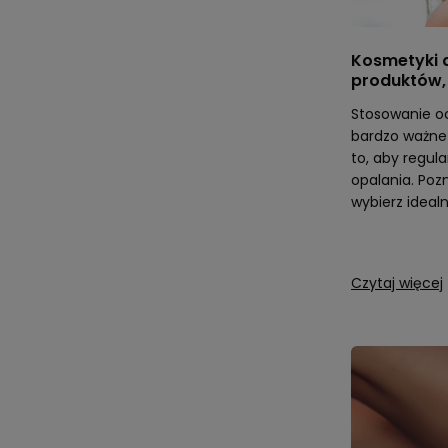
Kosmetyki d
produktów, 
Stosowanie oc
bardzo ważne 
to, aby regul
opalania. Poz
wybierz idealn
Czytaj więcej