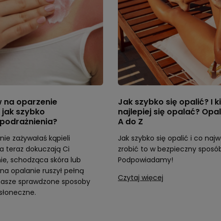
 na oparzenie
Jak szybko się opalić? I k
 jak szybko
najlepiej się opalać? Opa
 podrażnienia?
A do Z
nie zażywałaś kąpieli
Jak szybko się opalić i co najw
a teraz dokuczają Ci
zrobić to w bezpieczny sposó
ie, schodząca skóra lub
Podpowiadamy!
na opalanie ruszył pełną
Czytaj więcej
 nasze sprawdzone sposoby
słoneczne.