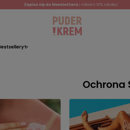
Zapisz się do Newslettera
i odbierz 10% rabatu!
Bestsellery✨
Ochrona 