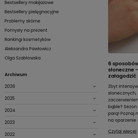
Bestsellery makijażowe
Bestsellery pielęgnacyjne
Problemy skórne
Pomysły na prezent
Rankingi kosmetyków
Aleksandra Pawłowicz
Olga Szabłowska
6 sposobów
słoneczne -
Archiwum
załagodzić
2026
Zbyt intensyw
słonecznych, 
2025
zaczerwienien
bąble? Sezon 
2024
parą! Poznaj
na oparzenie 
2023
Czytaj więcej
2022