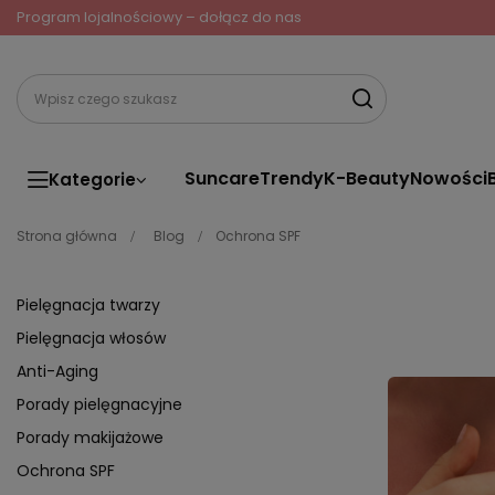
Program lojalnościowy – dołącz do nas
Suncare
Trendy
K-Beauty
Nowości
Kategorie
Strona główna
Blog
Ochrona SPF
Pielęgnacja twarzy
Pielęgnacja włosów
Anti-Aging
Porady pielęgnacyjne
Porady makijażowe
Ochrona SPF