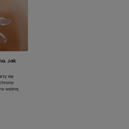
na. Jak
rzy się
Ochrona
mo ważna,