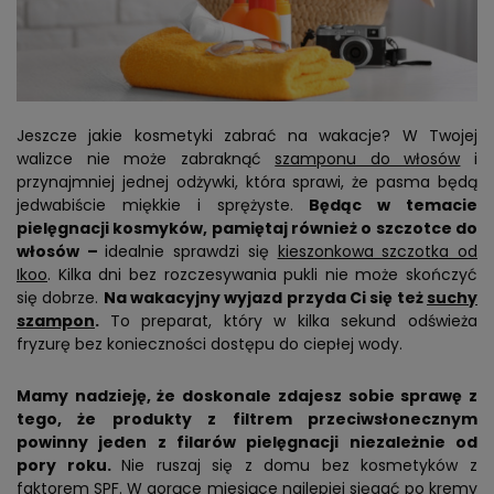
Jeszcze jakie kosmetyki zabrać na wakacje? W Twojej
walizce nie może zabraknąć
szamponu do włosów
i
przynajmniej jednej odżywki, która sprawi, że pasma będą
jedwabiście miękkie i sprężyste.
Będąc w temacie
pielęgnacji kosmyków, pamiętaj również o szczotce do
włosów –
idealnie sprawdzi się
kieszonkowa szczotka od
Ikoo
. Kilka dni bez rozczesywania pukli nie może skończyć
się dobrze.
Na wakacyjny wyjazd przyda Ci się też
suchy
szampon
.
To preparat, który w kilka sekund odświeża
fryzurę bez konieczności dostępu do ciepłej wody.
Mamy nadzieję, że doskonale zdajesz sobie sprawę z
tego, że produkty z filtrem przeciwsłonecznym
powinny jeden z filarów pielęgnacji niezależnie od
pory roku.
Nie ruszaj się z domu bez kosmetyków z
faktorem SPF. W gorące miesiące najlepiej sięgać po kremy