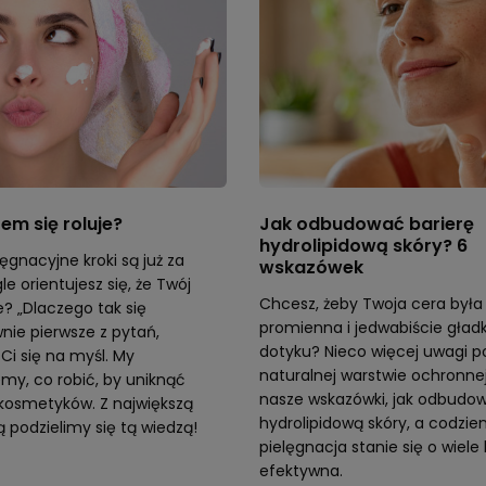
em się roluje?
Jak odbudować barierę
hydrolipidową skóry? 6
ęgnacyjne kroki są już za
wskazówek
e orientujesz się, że Twój
Chcesz, żeby Twoja cera była
e? „Dlaczego tak się
promienna i jedwabiście gład
wnie pierwsze z pytań,
dotyku? Nieco więcej uwagi po
Ci się na myśl. My
naturalnej warstwie ochronnej
my, co robić, by uniknąć
nasze wskazówki, jak odbudow
 kosmetyków. Z największą
hydrolipidową skóry, a codzie
 podzielimy się tą wiedzą!
pielęgnacja stanie się o wiele 
efektywna.