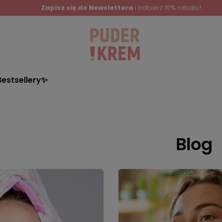
Zapisz się do Newslettera
i odbierz 10% rabatu!
Bestsellery✨
Blog