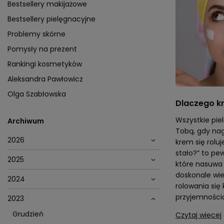
Bestsellery makijażowe
Bestsellery pielęgnacyjne
Problemy skórne
Pomysły na prezent
Rankingi kosmetyków
Aleksandra Pawłowicz
Olga Szabłowska
Dlaczego kr
Wszystkie piel
Archiwum
Tobą, gdy nagl
2026
krem się roluj
stało?” to pe
2025
które nasuwa 
doskonale wie
2024
rolowania się
przyjemnością
2023
Grudzień
Czytaj więcej