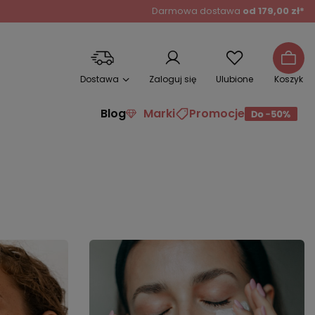
Darmowa dostawa
od 179,00 zł*
Dostawa
Zaloguj się
Ulubione
Koszyk
Blog
Marki
Promocje