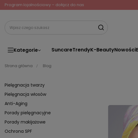
Program lojalnościowy – dołącz do nas
Suncare
Trendy
K-Beauty
Nowości
Kategorie
Strona główna
Blog
Pielęgnacja twarzy
Pielęgnacja włosów
Anti-Aging
Porady pielęgnacyjne
Porady makijażowe
Ochrona SPF