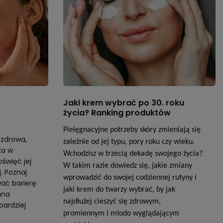
Jaki krem wybrać po 30. roku
życia? Ranking produktów
Pielęgnacyjne potrzeby skóry zmieniają się
 zdrowa,
zależnie od jej typu, pory roku czy wieku.
ka w
Wchodzisz w trzecią dekadę swojego życia?
święć jej
W takim razie dowiedz się, jakie zmiany
. Poznaj
wprowadzić do swojej codziennej rutyny i
ać barierę
jaki krem do twarzy wybrać, by jak
nna
najdłużej cieszyć się zdrowym,
bardziej
promiennym i młodo wyglądającym