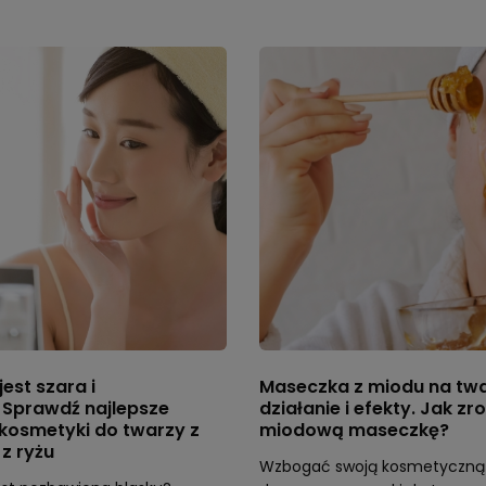
est szara i
Maseczka z miodu na twa
Sprawdź najlepsze
działanie i efekty. Jak zr
kosmetyki do twarzy z
miodową maseczkę?
z ryżu
Wzbogać swoją kosmetyczną 