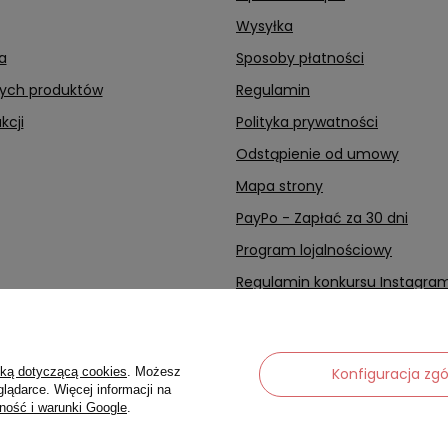
Wysyłka
a
Sposoby płatności
nych produktów
Regulamin
kcji
Polityka prywatności
Odstąpienie od umowy
Mapa strony
PayPo - Zapłać za 30 dni
Program lojalnościowy
Regulamin konkursu Instagra
Regulamin Bonów Podarunko
FAQ
yką dotyczącą cookies
. Możesz
Konfiguracja zg
lądarce. Więcej informacji na
ność i warunki Google
.