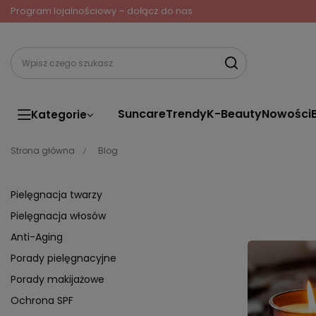
Program lojalnościowy – dołącz do nas
Suncare
Trendy
K-Beauty
Nowości
Kategorie
Strona główna
Blog
Pielęgnacja twarzy
Pielęgnacja włosów
Anti-Aging
Porady pielęgnacyjne
Porady makijażowe
Ochrona SPF