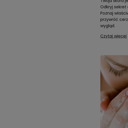
Twoja skóra j
Odkryj sekret 
Poznaj właściw
przywróć cer
wygląd.
Czytaj więcej