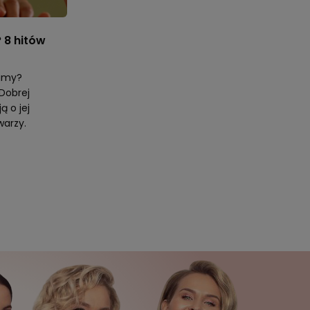
 8 hitów
Mamy?
Dobrej
ą o jej
warzy.