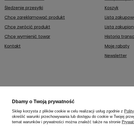
Śledzenie przesyłki
Koszyk
Chcę zareklamować produkt
Lista zakupow
Chcę zwrócić produkt
Lista zakupio
Chcę wymienić towar
Historia transa
Kontakt
Moje rabaty
Newsletter
Dbamy o Twoją prywatność
Sklep korzysta z plików cookie w celu realizacji usług zgodnie z
Polit
określić warunki przechowywania lub dostępu do cookie w Twojej przeg
temat warunków i prywatności można znaleźć także na stronie
Prywat