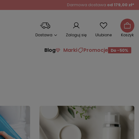
Darmowa dostawa
od 179,00 zł*
Dostawa
Zaloguj się
Ulubione
Koszyk
Blog
Marki
Promocje