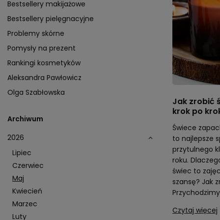
Bestsellery makijażowe
Bestsellery pielęgnacyjne
Problemy skórne
Pomysły na prezent
Rankingi kosmetyków
Aleksandra Pawłowicz
Olga Szabłowska
Jak zrobić 
krok po kro
Archiwum
Świece zapach
2026
to najlepsze
przytulnego k
Lipiec
roku. Dlaczeg
Czerwiec
świec to zaję
Maj
szansę? Jak z
Kwiecień
Przychodzimy
Marzec
Czytaj więcej
Luty