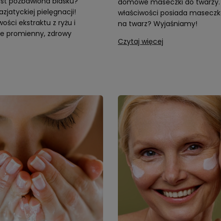
est pozbawiona blasku?
domowe maseczki do twarzy. 
azjatyckiej pielęgnacji!
właściwości posiada maseczk
ości ekstraktu z ryżu i
na twarz? Wyjaśniamy!
ze promienny, zdrowy
Czytaj więcej