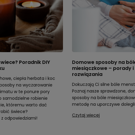
świece? Poradnik DIY
Domowe sposoby na ból
ku
miesiączkowe – porady i
rozwiązania
owe, ciepła herbata i koc
Dokuczają Ci silne bóle mens
 sposoby na wyczarowanie
Poznaj nasze sprawdzone, d
limatu w te ponure pory
sposoby na bóle miesiączkowe
o samodzielne robienie
metodę na uporczywe dolegli
cie, któremu warto dać
robić świece?
Czytaj więcej
 z odpowiedziami!