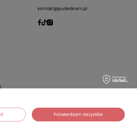
kontakt@puderikrem.pl
m
wych
ód
Potwierdzam wszystkie