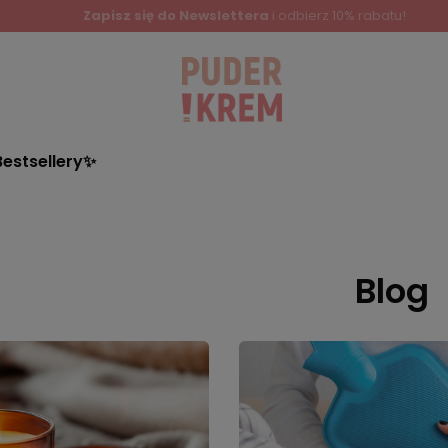
Zapisz się do Newslettera
i odbierz 10% rabatu!
Bestsellery✨
Blog