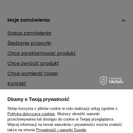
Moje zamówienia
Status zamówienia
Śledzenie przesyłki
Chcę zareklamować produkt
Chcę zwrócić produkt
Chcę wymienić towar
Kontakt
Dbamy o Twoją prywatność
Moje konto
Sklep korzysta z plików cookie w celu realizacji usług zgodnie z
Polityką dotyczącą cookies
. Możesz określić warunki
Regulaminy
przechowywania lub dostępu do cookie w Twojej przeglądarce.
Więcej informacji na temat warunków i prywatności można znaleźć
także na stronie
Prywatność i warunki Google
.