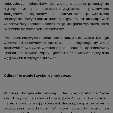
najczystszych składników. Co więcej, dostępne produkty do
higieny intymnej są absolutnie wyjątkowe - pozbawione
alergenów, zapachów i barwników, potwierdzone
międzynarodowym certyfikatem AllergyCertified, aby zapewnić
Ci prawdziwy komfort. Jednak misja 4organic wykracza poza
tworzenie doskonałych kosmetyków.
Producent niezwykle mocno dba o nasze środowisko. Dlatego
wprowadził innowacyjne opakowania z recyklingu, by wciąż
odkrywać nowe życie w materiałach. Ponadto, opatentowany
laminat jest o wiele lżejszy i generuje aż o 35% mniejszy ślad
węglowy niż tradycyjne surowce.
Odkryj 4organic i zyskaj co najlepsze
W naszej drogerii internetowej Puder i Krem czeka na Ciebie
szeroki wybór naturalnych kosmetyków 4organic. Nie zwlekaj i
już teraz obdaruj swoją skórę delikatnością, bezpieczeństwem i
odżywczymi składnikami. W które produkty warto się