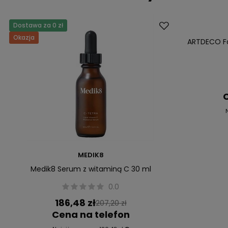
Dostawa za 0 zł
Promocja
Okazja
Nowość
ARTDECO Fa
C
MEDIK8
Medik8 Serum z witaminą C 30 ml
0.0
186,48 zł
207,20 zł
Cena na telefon