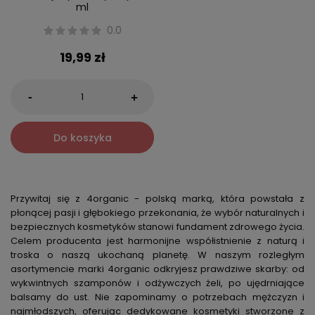
ml
0.0
19,99 zł
-
+
Do koszyka
Przywitaj się z 4organic - polską marką, która powstała z
płonącej pasji i głębokiego przekonania, że wybór naturalnych i
bezpiecznych kosmetyków stanowi fundament zdrowego życia.
Celem producenta jest harmonijne współistnienie z naturą i
troska o naszą ukochaną planetę. W naszym rozległym
asortymencie marki 4organic odkryjesz prawdziwe skarby: od
wykwintnych szamponów i odżywczych żeli, po ujędrniające
balsamy do ust. Nie zapominamy o potrzebach mężczyzn i
najmłodszych, oferując dedykowane kosmetyki stworzone z