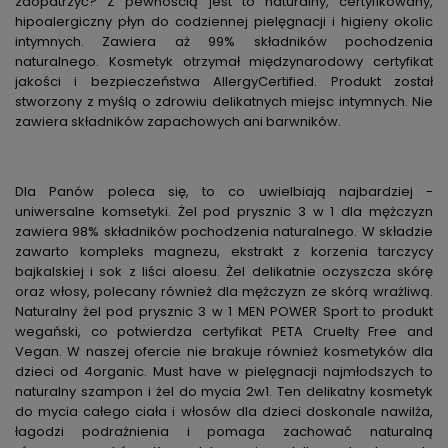
zaopatrzyć? Z pewnością jest to naturalny, certyfikowany,
hipoalergiczny płyn do codziennej pielęgnacji i higieny okolic
intymnych. Zawiera aż 99% składników pochodzenia
naturalnego. Kosmetyk otrzymał międzynarodowy certyfikat
jakości i bezpieczeństwa AllergyCertified. Produkt został
stworzony z myślą o zdrowiu delikatnych miejsc intymnych. Nie
zawiera składników zapachowych ani barwników.
Dla Panów poleca się, to co uwielbiają najbardziej -
uniwersalne komsetyki. Żel pod prysznic 3 w 1 dla mężczyzn
zawiera 98% składników pochodzenia naturalnego. W składzie
zawarto kompleks magnezu, ekstrakt z korzenia tarczycy
bajkalskiej i sok z liści aloesu. Żel delikatnie oczyszcza skórę
oraz włosy, polecany również dla mężczyzn ze skórą wrażliwą.
Naturalny żel pod prysznic 3 w 1 MEN POWER Sport to produkt
wegański, co potwierdza certyfikat PETA Cruelty Free and
Vegan. W naszej ofercie nie brakuje również kosmetyków dla
dzieci od 4organic. Must have w pielęgnacji najmłodszych to
naturalny szampon i żel do mycia 2w1. Ten delikatny kosmetyk
do mycia całego ciała i włosów dla dzieci doskonale nawilża,
łagodzi podrażnienia i pomaga zachować naturalną