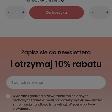
Najniższa cena:
186,48 zł
Do koszyka
-
+
-
+
Zapisz sie do newslettera
i otrzymaj 10% rabatu
Twój adres e-mail
Wyrażam zgodę na przetwarzanie moich danych
osobowych (adres e-mail) na potrzeby wysyłki newslettera
z informacją handlową (marketing). Więcej w
polityce
prywatności.