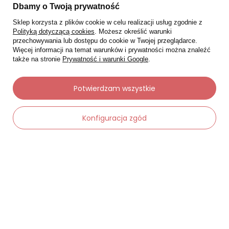
Status zamówienia
Dbamy o Twoją prywatność
Śledzenie przesyłki
Sklep korzysta z plików cookie w celu realizacji usług zgodnie z
Polityką dotyczącą cookies
. Możesz określić warunki
Chcę zareklamować produkt
przechowywania lub dostępu do cookie w Twojej przeglądarce.
Więcej informacji na temat warunków i prywatności można znaleźć
Chcę zwrócić produkt
także na stronie
Prywatność i warunki Google
.
Chcę wymienić towar
Kontakt
Potwierdzam wszystkie
Moje konto
Konfiguracja zgód
Regulaminy
Dane kontaktowe