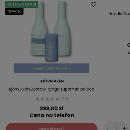
Dostawa za 0 zł
Okazja
Nowość
Nasz bestsell
Needly Dai
C
N
BJÖRN AXÉN
Björn Axén Zestaw: @aga.superhair poleca
0.0
299,00 zł
Cena na telefon
-
+
Więcej opcji