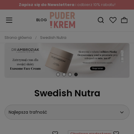
Zapisz się do Newslettera
i odbierz 10% rabatu!
BLOG
Strona główna
Swedish Nutra
Swedish Nutra
Najlepsza trafność
Chwilowo niedostępny