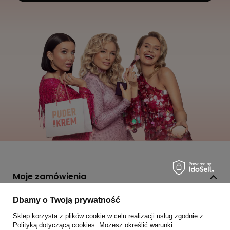
Moje zamówienia
Status zamówienia
Dbamy o Twoją prywatność
Śledzenie przesyłki
Sklep korzysta z plików cookie w celu realizacji usług zgodnie z
Polityką dotyczącą cookies
. Możesz określić warunki