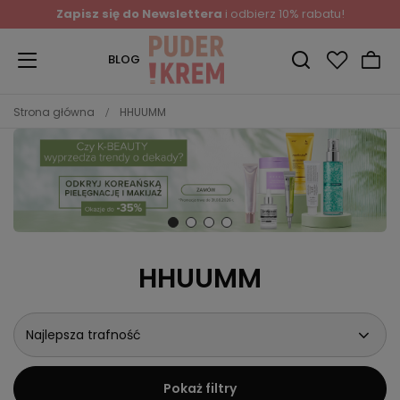
Zapisz się do Newslettera
i odbierz 10% rabatu!
BLOG
Strona główna
HHUUMM
HHUUMM
Najlepsza trafność
Pokaż filtry