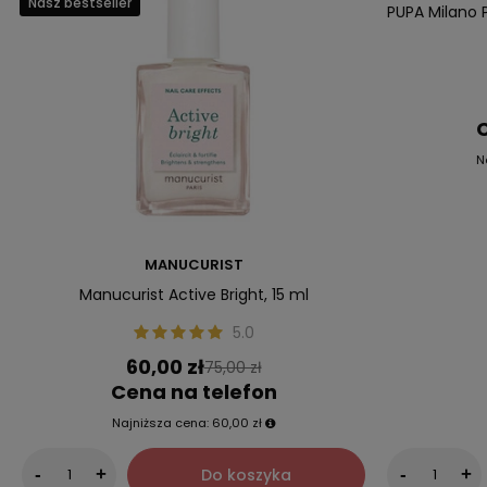
Nasz bestseller
PUPA Milano 
C
N
MANUCURIST
Manucurist Active Bright, 15 ml
5.0
60,00 zł
75,00 zł
Cena na telefon
Najniższa cena:
60,00 zł
Do koszyka
-
+
-
+