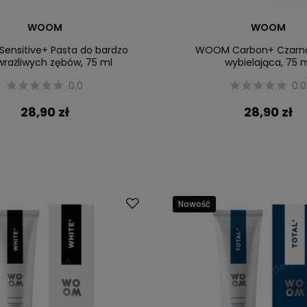
WOOM
WOOM
nsitive+ Pasta do bardzo
WOOM Carbon+ Czarna
rażliwych zębów, 75 ml
wybielająca, 75 
0.0
0.0
28,90 zł
28,90 zł
Nowość