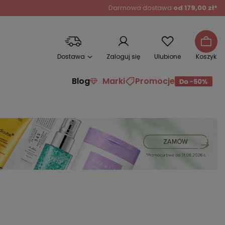
Darmowa dostawa
od 179,00 zł*
Dostawa
Zaloguj się
Ulubione
Koszyk
Blog
Marki
Promocje