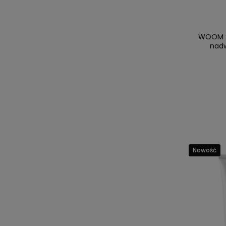
WOOM Se
nadw
Nowość