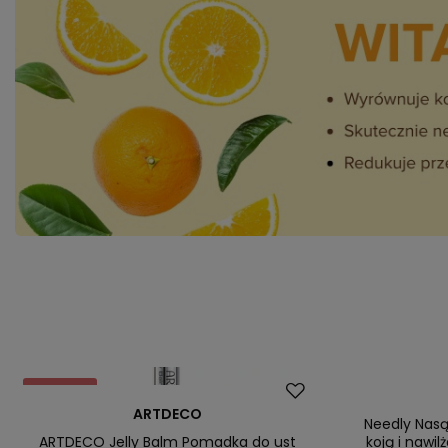
Promocja
Okazja
ARTDECO
Nowość
Needly Nasą
ARTDECO Jelly Balm Pomadka do ust
koją i nawil