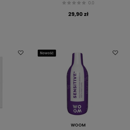
0.0
29,90 zł
Nowość
WOOM