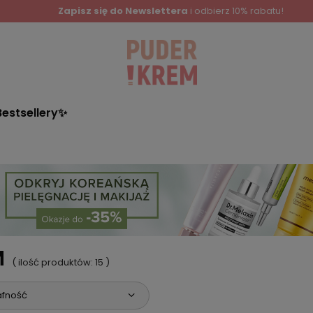
Zapisz się do Newslettera
i odbierz 10% rabatu!
Bestsellery✨
M
( ilość produktów:
15
)
afność