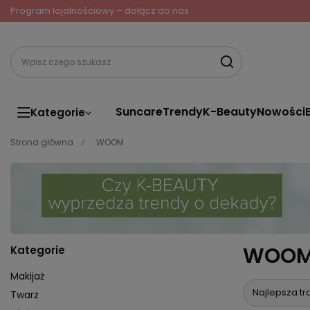
Program lojalnościowy – dołącz do nas
Suncare
Trendy
K-Beauty
Nowości
Kategorie
Strona główna
WOOM
WOO
Kategorie
Makijaż
Najlepsza tr
Twarz