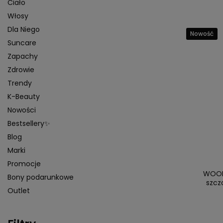
Ciało
Włosy
Dla Niego
Nowość
Suncare
Zapachy
Zdrowie
Trendy
K-Beauty
Nowości
Bestsellery✨
Blog
Marki
Promocje
WOOM 
Bony podarunkowe
szcz
Outlet