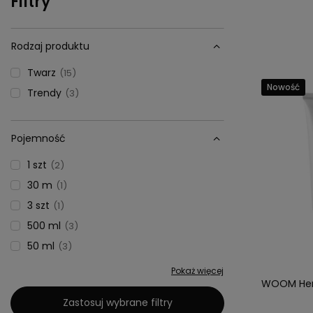
Filtry
Rodzaj produktu
Twarz
15
Nowość
Trendy
3
Pojemność
1 szt
2
30 m
1
3 szt
1
500 ml
3
50 ml
3
Pokaż więcej
WOOM Herb
Zastosuj wybrane filtry