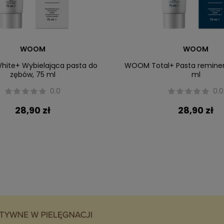
WOOM
WOOM
ite+ Wybielająca pasta do
WOOM Total+ Pasta reminera
zębów, 75 ml
ml
0.0
0.0
28,90 zł
28,90 zł