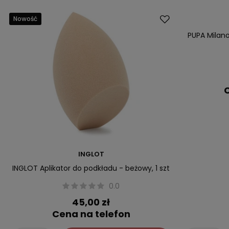
Nowość
PUPA Milan
C
INGLOT
INGLOT Aplikator do podkładu - beżowy, 1 szt
0.0
45,00 zł
Cena na telefon