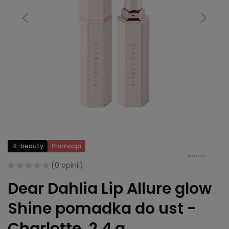
K-beauty
Promocja
(
0 opinii
)
Dear Dahlia Lip Allure glow
Shine pomadka do ust -
Charlotte, 2,4 g