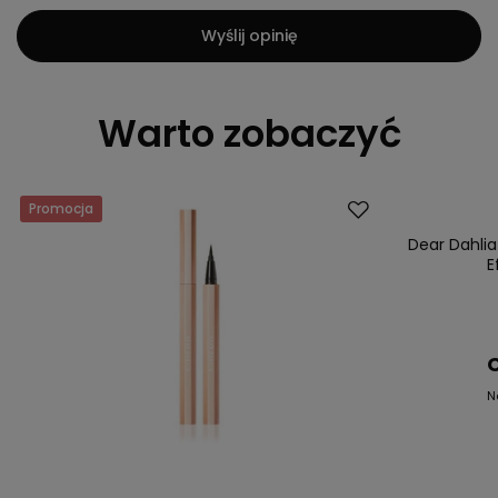
Wyślij opinię
Warto zobaczyć
Promocja
Promocja
Dear Dahli
E
C
N