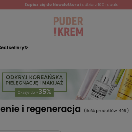
Zapisz się do Newslettera
i odbierz 10% rabatu!
Bestsellery✨
enie i regeneracja
( ilość produktów:
498
)