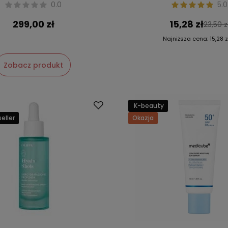
0.0
5.0
299,00 zł
15,28 zł
23,50 z
Najniższa cena:
15,28 z
Zobacz produkt
K-beauty
eller
Okazja