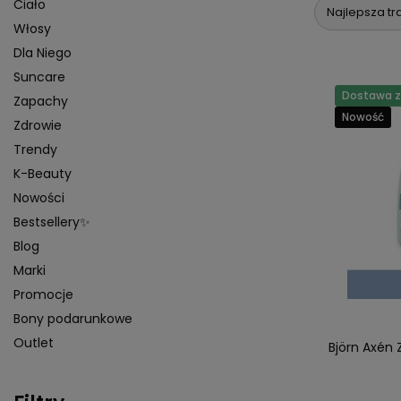
Ciało
Najlepsza tr
Włosy
Dla Niego
Suncare
Dostawa za
Zapachy
Nowość
Zdrowie
Trendy
K-Beauty
Nowości
Bestsellery✨
Blog
Marki
Promocje
Bony podarunkowe
Outlet
Björn Axén 