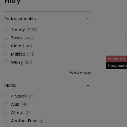
Filtry
Rodzaj produktu
Trendy
1286
Twarz
642
Ciało
148
Makijaż
141
Promocja
Włosy
66
Nasz bests
Pokaż więcej
Marka
4 Szpaki
4
Abib
4
Affect
1
Another Face
1