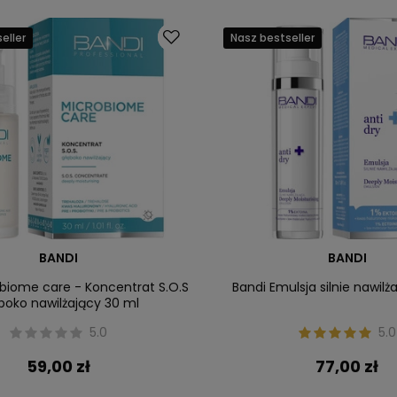
eller
Nasz bestseller
BANDI
BANDI
biome care - Koncentrat S.O.S
Bandi Emulsja silnie nawilż
boko nawilżający 30 ml
5.0
5.0
59,00 zł
77,00 zł