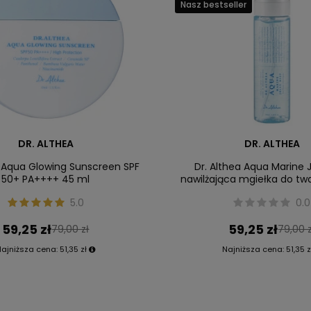
Nasz bestseller
DR. ALTHEA
DR. ALTHEA
a Aqua Glowing Sunscreen SPF
Dr. Althea Aqua Marine J
50+ PA++++ 45 ml
nawilżająca mgiełka do twa
5.0
0.0
59,25 zł
59,25 zł
79,00 zł
79,00 z
Najniższa cena:
51,35 zł
Najniższa cena:
51,35 z