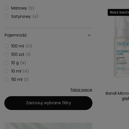
Matowy
2
Nasz bests
Satynowy
4
Pojemność
100 ml
17
100 szt
1
10 g
9
10 ml
4
110 ml
1
Pokaż więcej
Bandi Micro
głę
Zastosuj wybrane filtry