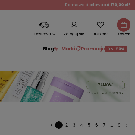
Darmowa dostawa
od 179,00 zł*
Dostawa
Zaloguj się
Ulubione
Koszyk
Blog
Marki
Promocje
2
3
4
5
6
7
...
9
1