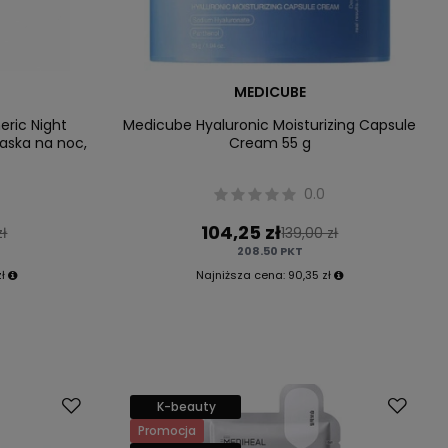
MEDICUBE
eric Night
Medicube Hyaluronic Moisturizing Capsule
aska na noc,
Cream 55 g
0.0
104,25 zł
zł
139,00 zł
208.50
PKT
ł
Najniższa cena:
90,35 zł
K-beauty
Promocja