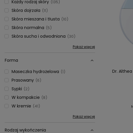
Każdy rodzaj skóry
135
Skóra dojrzała
11
Skóra mieszana i tłusta
10
Skóra normalna
5
Skóra sucha i odwodniona
30
Pokaż więcej
Forma
Dr. Althe
Maseczka hydrożelowa
1
Prasowany
6
Sypki
2
W kompakcie
8
W kremie
41
Pokaż więcej
Rodzaj wykończenia