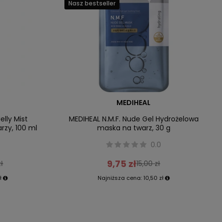
Nasz bestseller
MEDIHEAL
elly Mist
MEDIHEAL N.M.F. Nude Gel Hydrożelowa
rzy, 100 ml
maska na twarz, 30 g
0.0
9,75 zł
ł
15,00 zł
ł
Najniższa cena:
10,50 zł