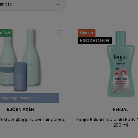
afność
 0 zł
Okazja
Nasz bestseller
BJÖRN AXÉN
FENJAL
Zestaw: @aga.superhair poleca
Fenjal Balsam do ciala Body M
200 ml