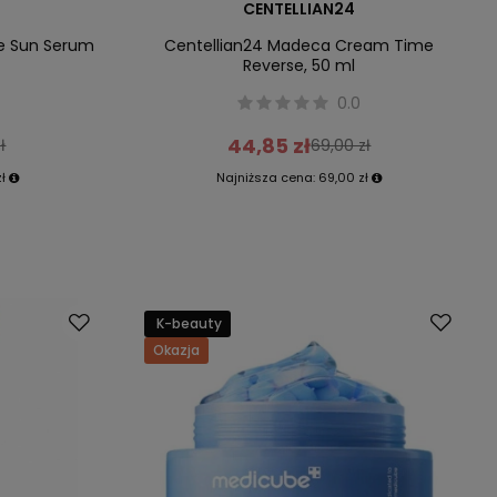
CENTELLIAN24
re Sun Serum
Centellian24 Madeca Cream Time
Reverse, 50 ml
0.0
44,85 zł
ł
69,00 zł
ł
Najniższa cena:
69,00 zł
K-beauty
Okazja