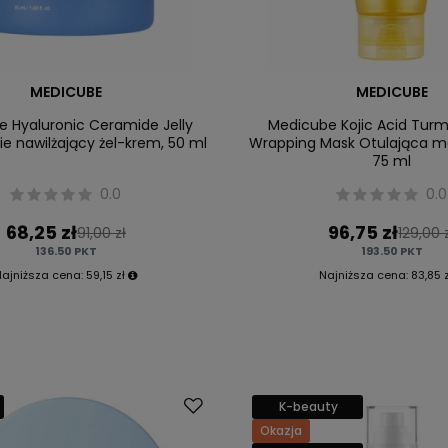
MEDICUBE
MEDICUBE
 Hyaluronic Ceramide Jelly
Medicube Kojic Acid Turm
ie nawilżający żel-krem, 50 ml
Wrapping Mask Otulająca m
75 ml
0.0
0.0
68,25 zł
96,75 zł
91,00 zł
129,00 
136.50
PKT
193.50
PKT
Najniższa cena:
59,15 zł
Najniższa cena:
83,85 z
K-beauty
Okazja