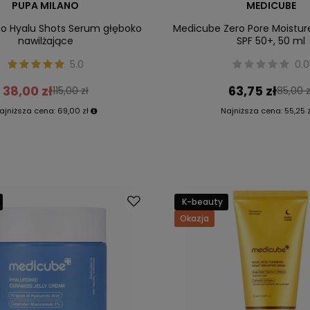
PUPA MILANO
MEDICUBE
no Hyalu Shots Serum głęboko
Medicube Zero Pore Moistu
nawilżające
SPF 50+, 50 ml
5.0
0.0
38,00 zł
63,75 zł
115,00 zł
85,00 z
ajniższa cena:
69,00 zł
Najniższa cena:
55,25 z
K-beauty
Okazja